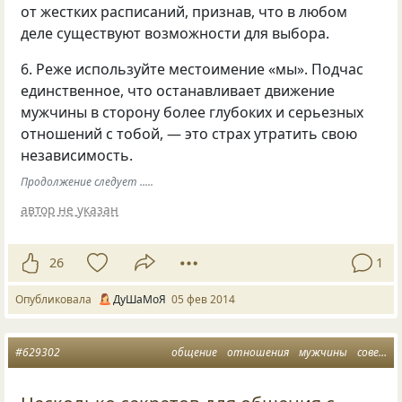
от жестких расписаний, признав, что в любом
деле существуют возможности для выбора.
6. Реже используйте местоимение
«
мы». Подчас
единственное, что останавливает движение
мужчины в сторону более глубоких и серьезных
отношений с тобой, — это страх утратить свою
независимость.
Продолжение следует .....
автор не указан
26
1
Опубликовала
ДуШаМоЯ
05 фев 2014
#629302
общение
отношения
мужчины
советы