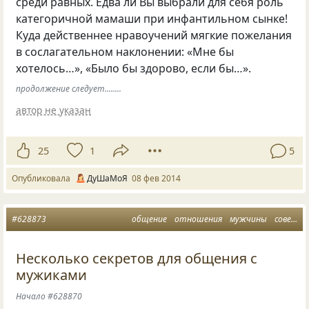
среди равных. Едва ли Вы выбрали для себя роль
категоричной мамаши при инфантильном сынке!
Куда действеннее нравоучений мягкие пожелания
в сослагательном наклонении: «Мне бы
хотелось…», «Было бы здорово, если бы…».
продолжение следует........
автор не указан
25
1
5
Опубликовала
ДуШаМоЯ
08 фев 2014
#628873
общение
отношения
мужчины
советы
Несколько секретов для общения с
мужиками
Начало #628870