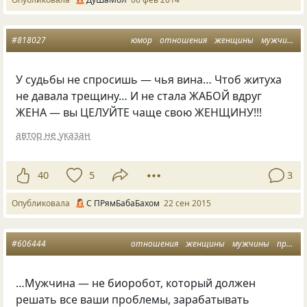
#818027
юмор
отношения
женщины
мужчины
У судьбы не спросишь — чья вина… Чтоб житуха
не давала трещину… И не стала ЖАБОЙ вдруг
ЖЕНА — вы ЦЕЛУЙТЕ чаще свою ЖЕНЩИНУ!!!
автор не указан
40
5
3
Опубликовала
С ПРямБабаБахом
22 сен 2015
#606444
отношения
женщины
мужчины
проза
…Мужчина — не биоробот, который должен
решать все ваши проблемы, зарабатывать