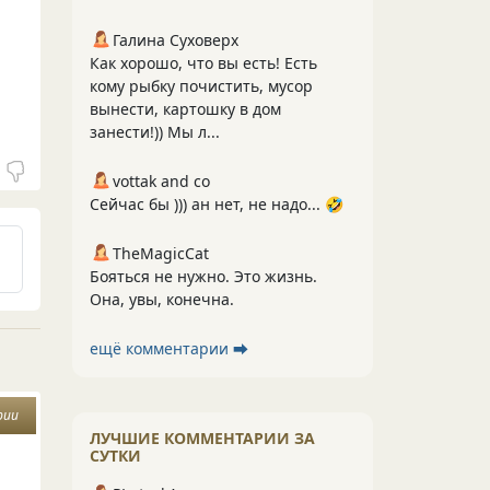
Галина Суховерх
Как хорошо, что вы есть! Есть
кому рыбку почистить, мусор
вынести, картошку в дом
занести!)) Мы л...
vottak and co
Сейчас бы ))) ан нет, не надо... 🤣
TheMagicCat
Бояться не нужно. Это жизнь.
Она, увы, конечна.
ещё комментарии ⮕
рии
ЛУЧШИЕ КОММЕНТАРИИ ЗА
СУТКИ