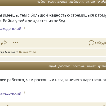
война
размышления
жадность
мысли
владе
ы имеешь, тем с большой жадностью стремишься к тому
т. Война у тебя рождается из побед.
Македонский
14
Обсуд
idija Markwart
02 янв 2014
труд
рабство
роскошь
мысли
цит
лее рабского, чем роскошь и нега, и ничего царственног
Македонский
14