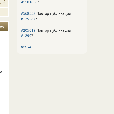
2
#1181036
?
#568558
Повтор публикации
#129287
?
сть
#205619
Повтор публикации
#1290
?
все ⮕
у,