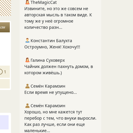
TheMagicCat
Извините, но это же совсем не
авторская мысль в таком виде. К
тому же у неё огромное
количество разн...
изм
Константин Балухта
Остроумно, Женя! Хохочу!!!
Галина Суховерх
Чайник должен пахнуть домом, в
1
котором живёшь.)
Семён Карамзин
Если время не упущено...
Семён Карамзин
Хорошо, но мне кажется тут
перебор с тем, что внуки выросли.
Как раз лучше, если они еще
маленькие...