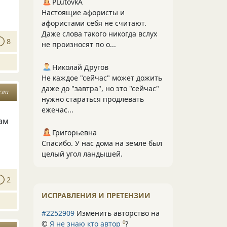
PLutоvkА
Настоящие афористы и
афористами себя не считают.
Даже слова такого никогда вслух
8
не произносят по о...
Николай Другов
Не каждое "сейчас" может дожить
даже до "завтра", но это "сейчас"
сли
нужно стараться продлевать
ежечас...
сам
Григорьевна
Спасибо. У нас дома на земле был
целый угол ландышей.
2
ИСПРАВЛЕНИЯ И ПРЕТЕНЗИИ
#2252909
Изменить авторство на
©
Я не знаю кто автор
?
0