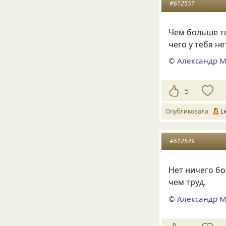
#612551
Чем больше т
чего у тебя не
©
Александр 
5
Опубликовала
L
#612549
Нет ничего бо
чем труд.
©
Александр 