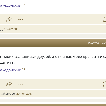
Македонский
14
4
_ _
18 окт 2015
защита
мы
т моих фальшивых друзей, а от явных моих врагов я и 
ащитить.
Македонский
14
3
ottak and co
20 ноя 2017