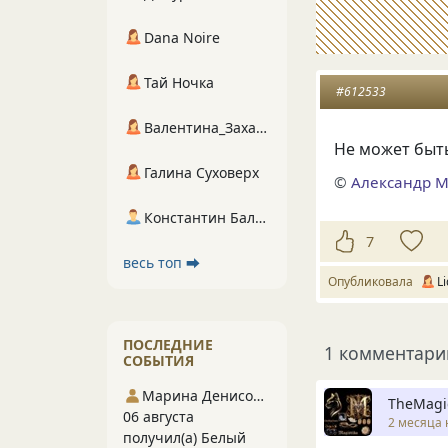
Dana Noire
Тай Ночка
#612533
Валентина_Захарова
Не может быть
Галина Суховерх
©
Александр 
Константин Балухта
7
весь топ ⮕
Опубликовала
L
ПОСЛЕДНИЕ
1 комментари
СОБЫТИЯ
Марина Денисова 5
TheMagi
06 августа
2 месяца 
получил(а) Белый