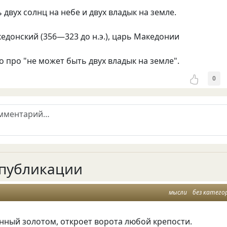
двух солнц на небе и двух владык на земле.
едонский (356—323 до н.э.), царь Македонии
 про "не может быть двух владык на земле".
0
публикации
мысли
без катего
нный золотом, откроет ворота любой крепости.