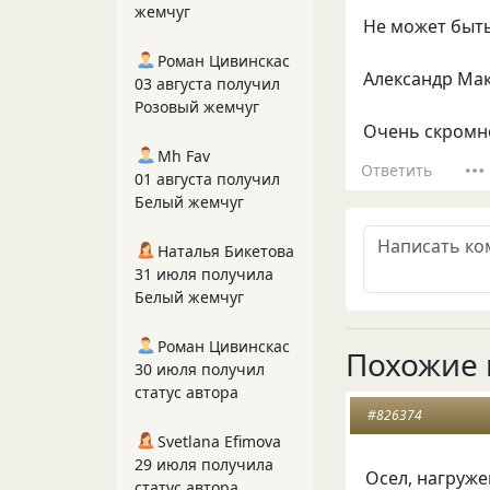
жемчуг
Не может быть 
Роман Цивинскас
Александр Мак
03 августа получил
Розовый жемчуг
Очень скромно
Mh Fav
Ответить
01 августа получил
Белый жемчуг
Наталья Бикетова
31 июля получила
Белый жемчуг
Роман Цивинскас
Похожие 
30 июля получил
статус автора
#826374
Svetlana Efimova
29 июля получила
Осел, нагруже
статус автора