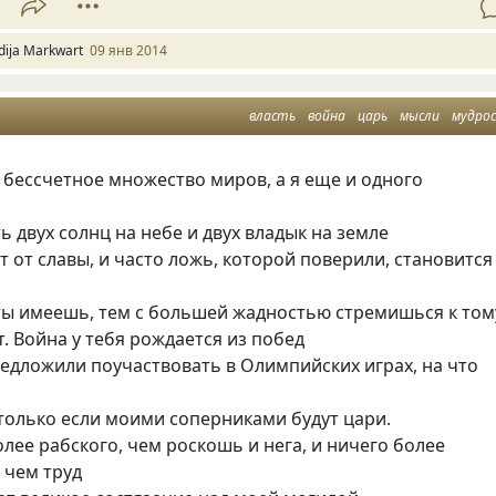
idija Markwart
09 янв 2014
власть
война
царь
мысли
мудро
 бессчетное множество миров, а я еще и одного
ь двух солнц на небе и двух владык на земле
т от славы, и часто ложь, которой поверили, становится
ты имеешь, тем с большей жадностью стремишься к том
т. Война у тебя рождается из побед
едложили поучаствовать в Олимпийских играх, на что
 только если моими соперниками будут цари.
олее рабского, чем роскошь и нега, и ничего более
 чем труд