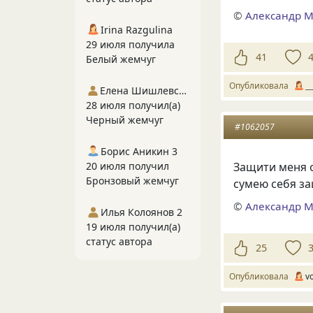
©
Александр 
Irina Razgulina
29 июля получила
41
Белый жемчуг
Опубликовала
__
Елена Шишлевская
28 июля получил(а)
Черный жемчуг
#1062057
Борис Аникин 3
Защити меня о
20 июля получил
Бронзовый жемчуг
сумею себя з
©
Александр 
Илья Колоянов 2
19 июля получил(а)
статус автора
25
Опубликовала
v