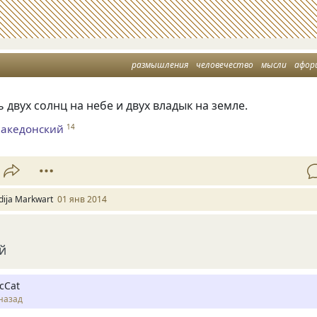
размышления
человечество
мысли
афор
 двух солнц на небе и двух владык на земле.
Македонский
14
idija Markwart
01 янв 2014
й
cCat
назад