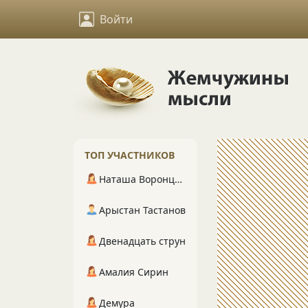
Войти
ТОП УЧАСТНИКОВ
Наташа Воронцова
Арыстан Тастанов
Двенадцать струн
Амалия Сирин
Демура