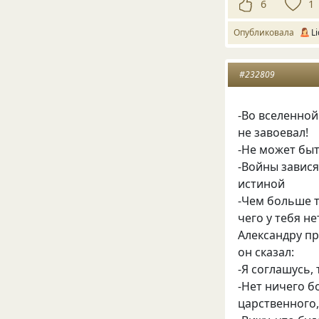
6
1
Опубликовала
L
#232809
-Во вселенной
не завоевал!
-Не может быт
-Войны завися
истиной
-Чем больше 
чего у тебя не
Александру пр
он сказал:
-Я соглашусь,
-Нет ничего б
царственного,