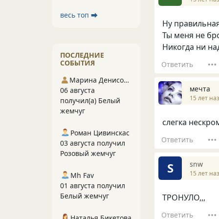
весь топ ⮕
Ну правильная
Ты меня не бро
Никогда ни над
ПОСЛЕДНИЕ
СОБЫТИЯ
Ответить
Марина Денисова 5
мечта
06 августа
15 лет на
получил(а) Белый
жемчуг
слегка нескро
Роман Цивинскас
Ответить
03 августа получил
Розовый жемчуг
snw
S
15 лет на
Mh Fav
01 августа получил
Белый жемчуг
ТРОНУЛО,,,
Ответить
Наталья Бикетова