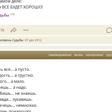
самом деле!
ня ВСЁ БУДЕТ ХОРОШО!
удьбы
376
76
аловень Судьбы
07 дек 2012
самовыражение
жизнь
настроение
гру
ь всё… а пусто.
ость… а грустно.
ого… а мало.
чешь… а надо.
бишь… не знаешь.
авда… лукавишь.
ачешь… немножко.
изнь понарошку.