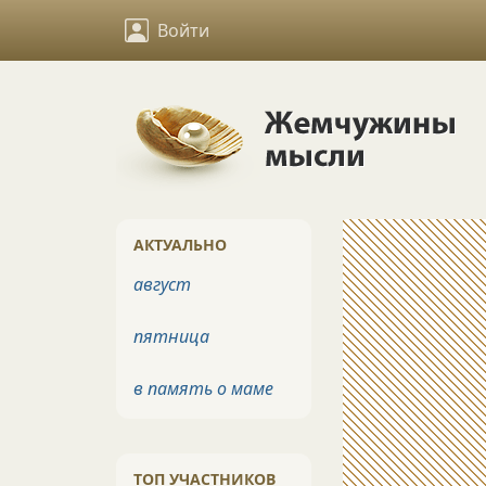
Войти
АКТУАЛЬНО
август
пятница
в память о маме
ТОП УЧАСТНИКОВ