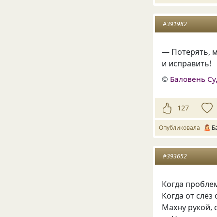
#391982
— Потерять, 
и исправить!
©
Баловень С
127
Опубликовала
Б
#393652
Когда пробле
Когда от слёз
Махну рукой, 