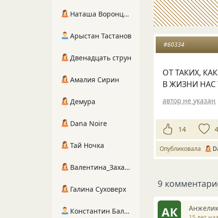
Наташа Воронцова
Арыстан Тастанов
#60334
Двенадцать струн
ОТ ТАКИХ, КАК
Амалия Сирин
В ЖИЗНИ НАС 
автор не указан
Демура
Dana Noire
14
Тай Ночка
Опубликовала
D
Валентина_Захарова
9 комментари
Галина Суховерх
Анжелик
АК
Константин Балухта
15 лет на