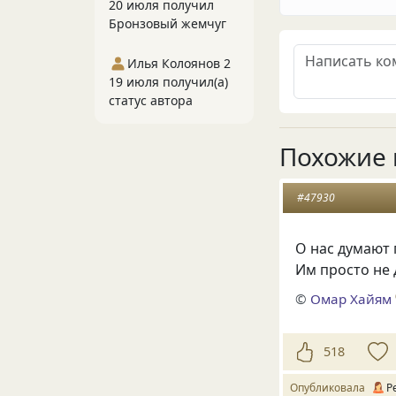
20 июля получил
Бронзовый жемчуг
Илья Колоянов 2
19 июля получил(а)
статус автора
Похожие 
#47930
О нас думают 
Им просто не 
©
Омар Хайям
518
Опубликовала
Р