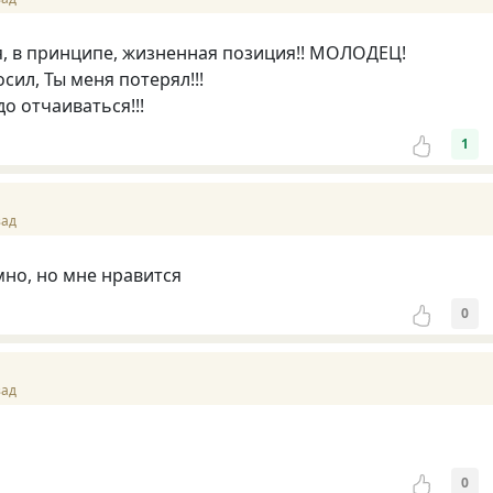
, в принципе, жизненная позиция!! МОЛОДЕЦ!
сил, Ты меня потерял!!!
о отчаиваться!!!
1
зад
мно, но мне нравится
0
зад
0