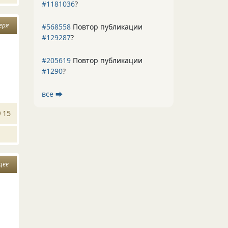
#1181036
?
еря
#568558
Повтор публикации
#129287
?
#205619
Повтор публикации
#1290
?
все ⮕
15
щее