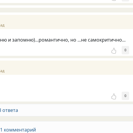
зад
ню и запомню)...романтично, но ...не самокритично...
0
зад
0
3 ответа
 1 комментарий