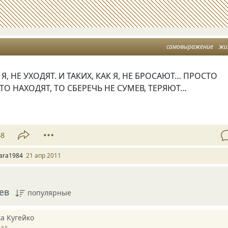
самовыражение
жи
 Я, НЕ УХОДЯТ. И ТАКИХ, КАК Я, НЕ БРОСАЮТ… ПРОСТО
ТО НАХОДЯТ, ТО СБЕРЕЧЬ НЕ СУМЕВ, ТЕРЯЮТ…
48
ara1984
21 апр 2011
ев
популярные
а Кугейко
зад