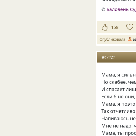
©
Баловень С
158
Опубликовала
Б
#47421
Мама, я сильн
Но слабее, че
И спасает лиш
Если б не они
Мама, я поэт
Так отчетливо
Напиваюсь не
Мне не надо, 
Мама, ты про