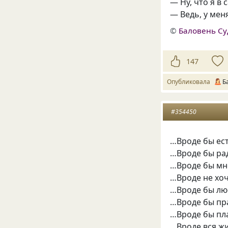
— Ну, что я в 
— Ведь, у ме
©
Баловень С
147
Опубликовала
Б
#354450
…Вроде бы ест
…Вроде бы рад
…Вроде бы мн
…Вроде не хо
…Вроде бы лю
…Вроде бы пр
…Вроде бы пл
…Вроде вся ж