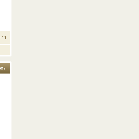
11
сть