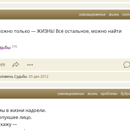
самовыражение
жизнь
пот
можно только — ЖИЗНЬ! Всё остальное, можно найти
удьбы
376
69
аловень Судьбы
05 дек 2012
самовыражение
жизнь
проблемы
буду
мы в жизни надоели.
 опухшее лицо.
скажу —