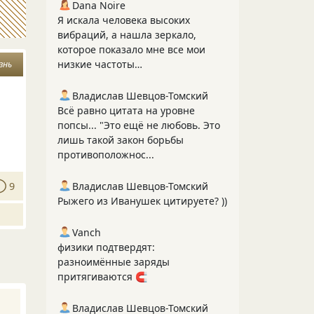
Dana Noire
Я искала человека высоких
вибраций, а нашла зеркало,
которое показало мне все мои
низкие частоты…
знь
Владислав Шевцов-Томский
Всё равно цитата на уровне
попсы... "Это ещё не любовь. Это
лишь такой закон борьбы
противоположнос...
9
Владислав Шевцов-Томский
Рыжего из Иванушек цитируете? ))
Vanch
физики подтвердят:
разноимённые заряды
притягиваются 🧲
Владислав Шевцов-Томский