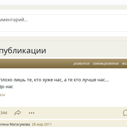
публикации
развитие
самовыражение
жи
плохо лишь те, кто хуже нас, а те кто лучше нас…
до нас
624
344
егина Магасумова
28 мар 2011