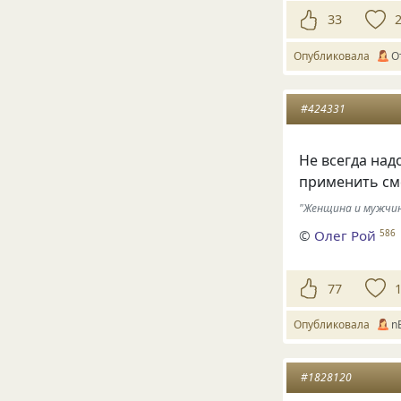
33
Опубликовала
О
#424331
Не всегда над
применить см
"Женщина и мужчи
©
Олег Рой
586
77
Опубликовала
nE
#1828120