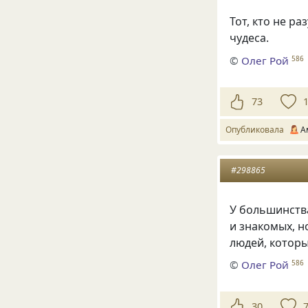
Тот, кто не ра
чудеса.
©
Олег Рой
586
73
Опубликовала
А
#298865
У большинства
и знакомых, н
людей, которы
©
Олег Рой
586
30