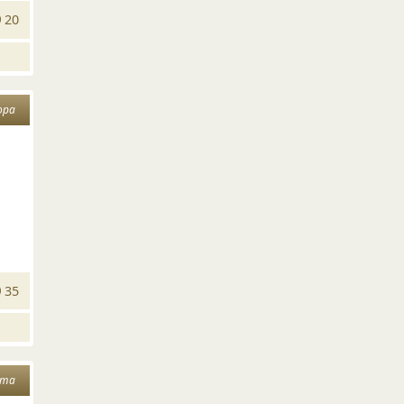
20
ора
35
ата