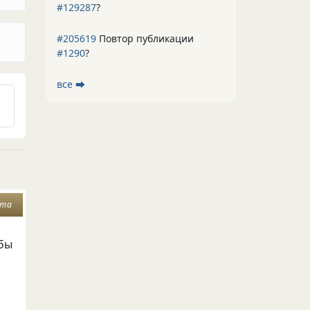
#129287
?
#205619
Повтор публикации
#1290
?
все ⮕
ата
 бы