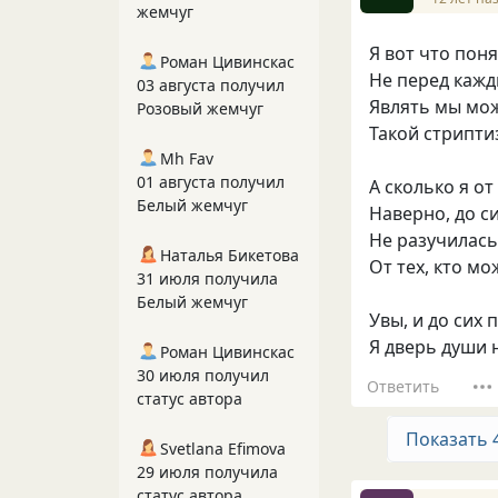
жемчуг
Я вот что пон
Роман Цивинскас
Не перед каж
03 августа получил
Являть мы мож
Розовый жемчуг
Такой стрипти
Mh Fav
01 августа получил
А сколько я от
Белый жемчуг
Наверно, до с
Не разучилась
Наталья Бикетова
От тех, кто м
31 июля получила
Белый жемчуг
Увы, и до сих 
Я дверь души 
Роман Цивинскас
30 июля получил
Ответить
статус автора
Показать 
Svetlana Efimova
29 июля получила
статус автора