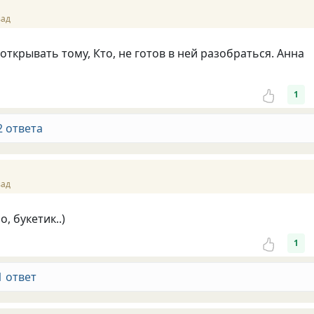
зад
открывать тому, Кто, не готов в ней разобраться. Анна
1
2 ответа
зад
, букетик..)
1
1 ответ