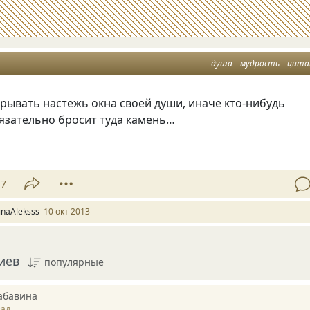
душа
мудрость
цит
рывать настежь окна своей души, иначе кто-нибудь
язательно бросит туда камень…
17
rinaAleksss
10 окт 2013
иев
популярные
абавина
зад