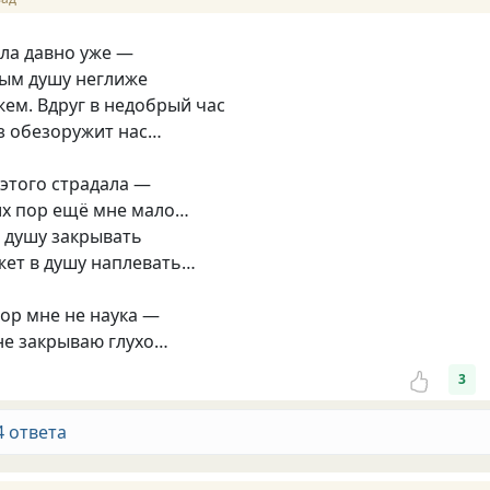
яла давно уже —
дым душу неглиже
ем. Вдруг в недобрый час
з обезоружит нас…
 этого страдала —
их пор ещё мне мало…
 душу закрывать
ожет в душу наплевать…
пор мне не наука —
не закрываю глухо…
3
4 ответа