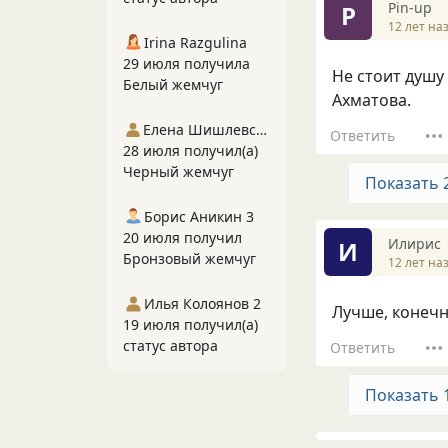
Pin-up
P
12 лет на
Irina Razgulina
29 июля получила
Не стоит душу 
Белый жемчуг
Ахматова.
Елена Шишлевская
Ответить
28 июля получил(а)
Черный жемчуг
Показать 
Борис Аникин 3
20 июля получил
Илирис
И
Бронзовый жемчуг
12 лет на
Илья Колоянов 2
Лучше, конечно
19 июля получил(а)
статус автора
Ответить
Показать 