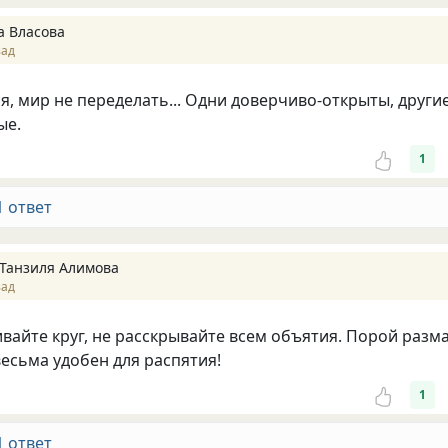
а Власова
зад
ся, мир не переделать... Одни доверчиво-открыты, други
ые.
1
1 ответ
 Танзиля Алимова
зад
вайте круг, не расскрывайте всем объятия. Порой разм
весьма удобен для распятия!
1
1 ответ