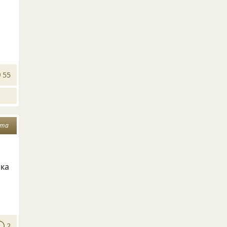
55
ата
йка
2