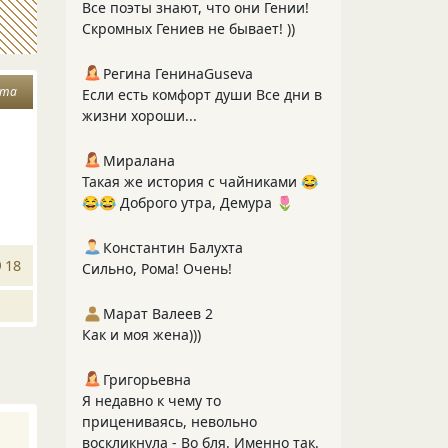
Все поэты знают, что они Гении!
Скромных Гениев не бывает! ))
Регина ГенинаGuseva
ата
Если есть комфорт души Все дни в
жизни хороши...
Миралана
Такая же история с чайниками 😂
😂😂 Доброго утра, Демура 🌷
Константин Балухта
18
Сильно, Рома! Очень!
Марат Валеев 2
Как и моя жена)))
Григорьевна
Я недавно к чему то
прицениваясь, невольно
воскликнула - Во бля. Именно так.