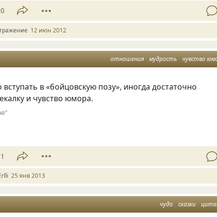
20
тражение
12 июн 2012
отношения
мудрость
чувство юм
о вступать в «бойцовскую позу», иногда достаточно
екалку и чувство юмора.
на"
11
rlli
25 янв 2013
чудо
сказки
цит