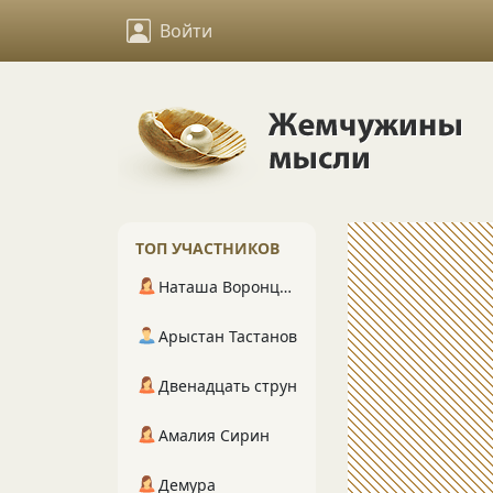
Войти
ТОП УЧАСТНИКОВ
Наташа Воронцова
Арыстан Тастанов
Двенадцать струн
Амалия Сирин
Демура