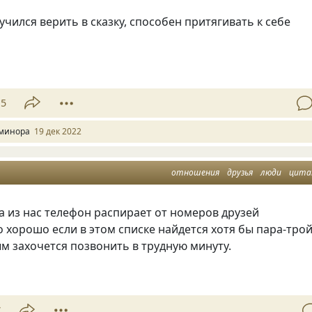
зучился верить в сказку, способен притягивать к себе
15
минора
19 дек 2022
отношения
друзья
люди
цит
 из нас телефон распирает от номеров друзей
о хорошо если в этом списке найдется хотя бы пара-тро
м захочется позвонить в трудную минуту.
7