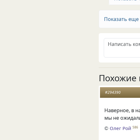
Показать еще
Похожие 
#294390
Наверное, в 
мы не ожидали
©
Олег Рой
586