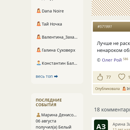
Dana Noire
Тай Ночка
#571991
Валентина_Захарова
Лучше не раск
ненароком об
Галина Суховерх
©
Олег Рой
586
Константин Балухта
весь топ ⮕
77
Опубликовала
I
ПОСЛЕДНИЕ
СОБЫТИЯ
18 комментар
Марина Денисова 5
06 августа
Арина З
АЗ
получил(а) Белый
12 лет на