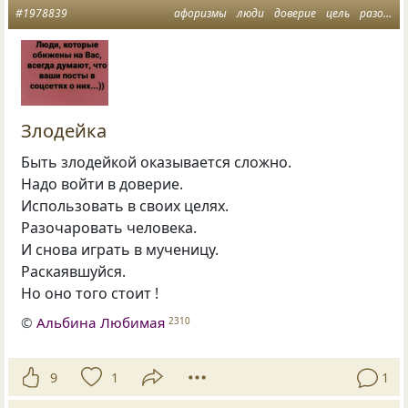
#1978839
афоризмы
люди
доверие
цель
разочарование
Злодейка
Быть злодейкой оказывается сложно.
Надо войти в доверие.
Использовать в своих целях.
Разочаровать человека.
И снова играть в мученицу.
Раскаявшуйся.
Но оно того стоит !
©
Альбина Любимая
2310
9
1
1