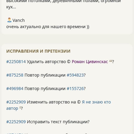
высокими потолками, деревянными полами, огромной
кух...
Vanch
очень актуально для нашего времени ))
ИСПРАВЛЕНИЯ И ПРЕТЕНЗИИ
#2250814
Удалить авторство ©
Роман Цивинскас
?
44
#875258
Повтор публикации
#594823
?
#496984
Повтор публикации
#155726
?
#2252909
Изменить авторство на ©
Я не знаю кто
автор
?
0
#2252909
Исправить текст публикации?