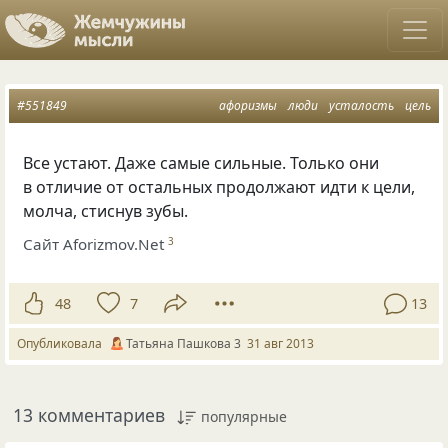
#551849
афоризмы
люди
усталость
цель
Все устают. Даже самые сильные. Только они
в отличие от остальных продолжают идти к цели,
молча, стиснув зубы.
Сайт Aforizmov.Net
3
48
7
13
Опубликовала
Татьяна Пашкова 3
31 авг 2013
13 комментариев
популярные