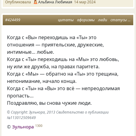
Опубликовала
Альбина Любимая
14 мар 2024
#424499
цитаты
афоризмы
люди
статусы
вз
Когда с «Вы» переходишь на «Ты» это
отношения — приятельские, дружеские,
интимные… любые.
Когда с «Ты» переходишь на «Мы» это любовь,
ну или же дружба, на правах паритета.
Когда с «Мы» — обратно на «Ты» это трещина,
непонимание, начало конца.
Когда с «Ты» на «Вы» это всё — непреодолимая
пропасть…
Поздравляю, вы снова чужие люди.
© Copyright: Зульнора, 2013 Свидетельство о публикации
№113012509649
©
Зульнора
1300