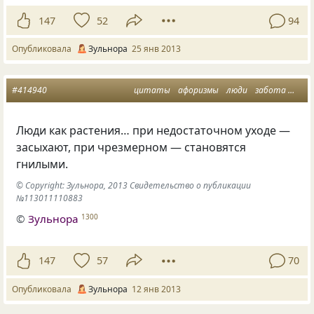
147
52
94
Опубликовала
Зульнора
25 янв 2013
#414940
цитаты
афоризмы
люди
забота
ста
Люди как растения… при недостаточном уходе —
засыхают, при чрезмерном — становятся
гнилыми.
© Copyright: Зульнора, 2013 Свидетельство о публикации
№113011110883
©
Зульнора
1300
147
57
70
Опубликовала
Зульнора
12 янв 2013