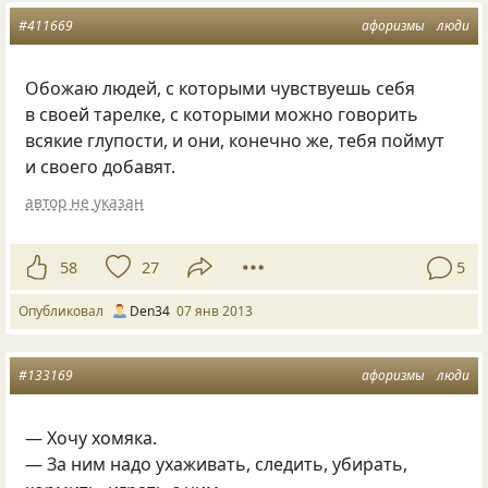
#411669
афоризмы
люди
Обожаю людей, с которыми чувствуешь себя
в своей тарелке, с которыми можно говорить
всякие глупости, и они, конечно же, тебя поймут
и своего добавят.
автор не указан
58
27
5
Опубликовал
Den34
07 янв 2013
#133169
афоризмы
люди
— Хочу хомяка.
— За ним надо ухаживать, следить, убирать,