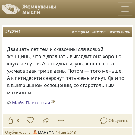
#542993
женщины
возраст
внешность
Двадцать лет тем и сказочны для всякой
женщины, что в двадцать выглядит она хорошо
круглые сутки. А к тридцати, увы, хороша она
уж часа эдак три за день. Потом — того меньше.
А к пятидесяти сверкнут пять-семь минут. Да и то
в выигрышном освещении, со старательным
макияжем
©
Майя Плисецкая
39
8
Обсудить
Опубликовала
МАНЕФА
14 авг 2013