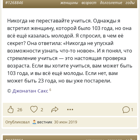
#1268846
женщины
возраст
долголетие
годы
Никогда не переставайте учиться. Однажды я
встретил женщину
,
которой было 103 года
,
но она
всё ещё казалась молодой. Я спросил
,
в чем её
секрет? Она ответила: «Никогда не упускай
возможности узнать что-то новое». И я понял
,
что
стремление учиться — это настоящая проверка
возраста. Если вы хотите учиться
,
вам может быть
103 года
,
и вы всё ещё молоды. Если нет
,
вам
может быть 23 года
,
но вы уже постарели.
©
Джонатан Сакс
6
26
2
1
Опубликовал
вестник
30 июн 2019