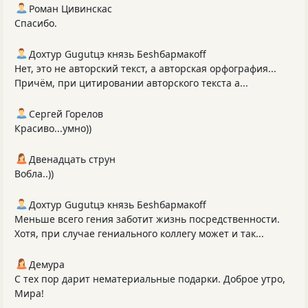
Роман Цивинскас
Спасибо.
Дохтур Gugutцэ князь Беshбармакоff
Нет, это не авторский текст, а авторская орфография...
Причём, при цитировании авторского текста а...
Сергей Горелов
Красиво...умно))
Двенадцать струн
Вобла..))
Дохтур Gugutцэ князь Беshбармакоff
Меньше всего гения заботит жизнь посредственности.
Хотя, при случае гениального коллегу может и так...
Демура
С тех пор дарит нематериальные подарки. Доброе утро,
Мира!