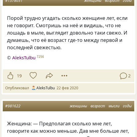
#1378051
женщины
возраст
годы
Порой трудно угадать сколько женщине лет, если
не говорит. Смотришь на неё и видишь, что не
лошадь в мыле, выглядит довольно таки свежо. И
думаешь, что её возраст где-то между первой и
последней свежестью.
©
AleksTulbu
7256
19
2
Опубликовал
AleksTulbu
22 фев 2020
#981622
женщины
возраст
мысли
годы
Женщина: — Предполагая сколько мне лет,
говорите как можно меньше. Дав мне больше лет,