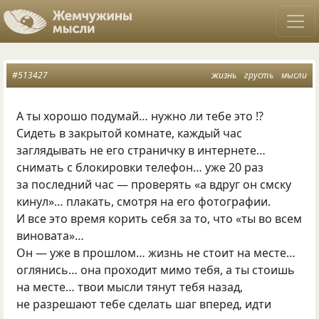
#513427
жизнь
грусть
мысли
А ты хорошо подумай… нужно ли тебе это !?
Сидеть в закрытой комнате, каждый час
заглядывать не его страничку в интернете…
снимать с блокировки телефон… уже 20 раз
за последний час — проверять
«
а вдруг он смску
кинул»… плакать, смотря на его фотографии.
И все это время корить себя за то, что
«
ты во всем
виновата»…
Он — уже в прошлом… жизнь не стоит на месте…
оглянись… она проходит мимо тебя, а ты стоишь
на месте… твои мысли тянут тебя назад,
не разрешают тебе сделать шаг вперед, идти