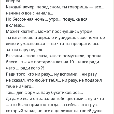
вперед…
Каждый вечер, перед сном, ты говоришь — все…
начинаю все с начала…
Но бессонная ночь… утро… подушка вся
в слезах…
Может хватит… может проснувшись утром,
ты взглянешь в зеркало и увидишь свое помятое
лицо и ужаснешься — во что ты превратилась
за эти пару недель…
Взгляни… твои глаза, как-то помутнели, пропал
блеск… ты же постарела лет на 10… и все ради
чего … ради кого ?!
Ради того, кто ни разу… ну вспомни… ни разу
не сказал, что любит тебя… ни разу, не подарил
тебе ни чего…
Так… для формы, пару букетиков роз…
Да даже если он завалил тебя цветами… ну и что
… это было приятно тогда… а сейчас это груз,
который завял, но все еще лежит на твоей душе…