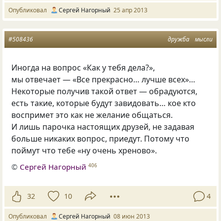
Опубликовал
Сергей Нагорный
25 апр 2013
#508436
дружба
мысли
Иногда на вопрос
«
Как у тебя дела?»,
мы отвечает — «Все прекрасно… лучше всех»…
Некоторые получив такой ответ — обрадуются,
есть такие, которые будут завидовать… кое кто
воспримет это как не желание общаться.
И лишь парочка настоящих друзей, не задавая
больше никаких вопрос, приедут. Потому что
поймут что тебе
«
ну очень хреново».
©
Сергей Нагорный
406
32
10
4
Опубликовал
Сергей Нагорный
08 июн 2013