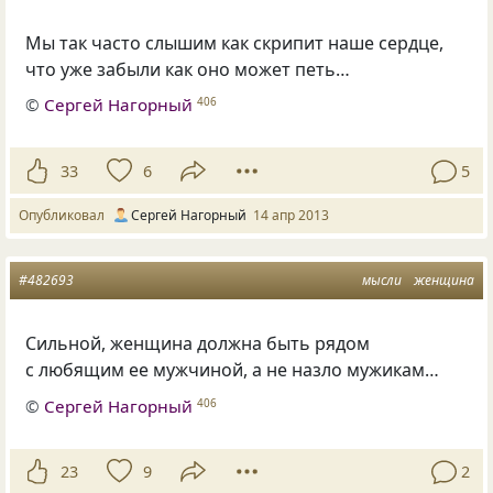
Мы так часто слышим как скрипит наше сердце,
что уже забыли как оно может петь…
©
Сергей Нагорный
406
33
6
5
Опубликовал
Сергей Нагорный
14 апр 2013
#482693
мысли
женщина
Сильной, женщина должна быть рядом
с любящим ее мужчиной, а не назло мужикам…
©
Сергей Нагорный
406
23
9
2