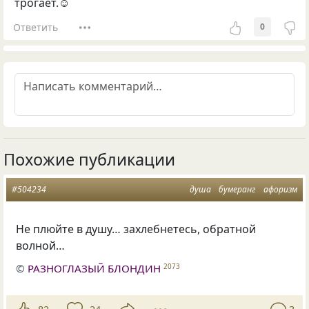
трогает.☺
Ответить
0
Похожие публикации
#504234
душа
бумеранг
афоризм
Не плюйте в душу… захлебнетесь, обратной
волной…
©
РАЗНОГЛАЗЫЙ БЛОНДИН
2073