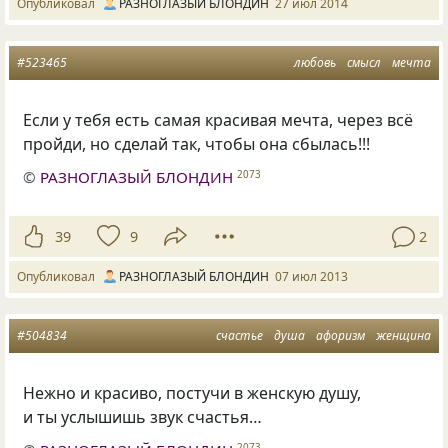
Опубликовал
РАЗНОГЛАЗЫЙ БЛОНДИН
27 июл 2014
#523465
любовь
смысл
мечта
Если у тебя есть самая красивая мечта, через всё
пройди, но сделай так, чтобы она сбылась!!!
©
РАЗНОГЛАЗЫЙ БЛОНДИН
2073
39
9
2
Опубликовал
РАЗНОГЛАЗЫЙ БЛОНДИН
07 июл 2013
#504834
счастье
душа
афоризм
женщина
Нежно и красиво, постучи в женскую душу,
и ты услышишь звук счастья…
2073