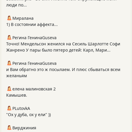
люди по...
Миралана
1) В состоянии аффекта...
Регина ГенинаGuseva
Точно! Мендельсон женился на Сесиль Шарлотте Софи
Жанрено У пары было пятеро детей: Карл, Мари...
Регина ГенинаGuseva
и Вам обратно это ж посылаем. И плюс сбываться всем
желаньям
елена малиновская 2
Камышев.
PLutоvkА
"Ох у дуба, ох у ели" ))
Вирджиния