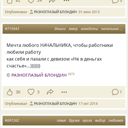
82
24
3
Опубликовал
РАЗНОГЛАЗЫЙ БЛОНДИН
01 июн 2013
#715943
деньги
юмор
анекдоты
начальник
ме
Мечта любого НАЧАЛЬНИКА, чтобы работники
любили работу
как себя и пахали с девизом
«
Не в деньгах
счастье»…)))))))
©
РАЗНОГЛАЗЫЙ БЛОНДИН
2073
30
3
1
Опубликовал
РАЗНОГЛАЗЫЙ БЛОНДИН
17 окт 2014
#691262
семья
друзья
проза
выбор
любимая