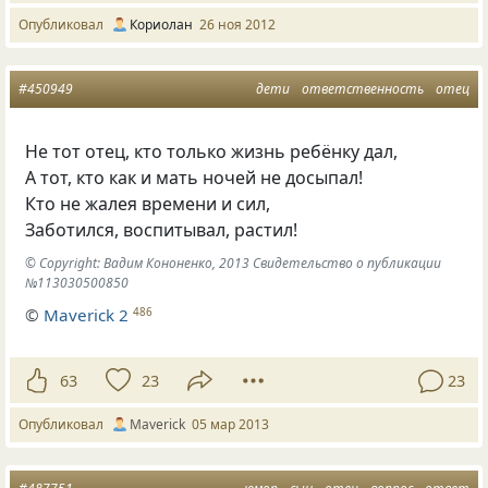
Опубликовал
Кориолан
26 ноя 2012
#450949
дети
ответственность
отец
Не тот отец, кто только жизнь ребёнку дал,
А тот, кто как и мать ночей не досыпал!
Кто не жалея времени и сил,
Заботился, воспитывал, растил!
© Copyright: Вадим Кононенко, 2013 Свидетельство о публикации
№113030500850
©
Maverick 2
486
63
23
23
Опубликовал
Maverick
05 мар 2013