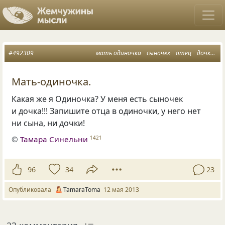
#492309
мать одиночка
сыночек
отец
дочка
к
Мать-одиночка.
Какая же я Одиночка? У меня есть сыночек
и дочка!!! Запишите отца в одиночки, у него нет
ни сына, ни дочки!
©
Тамара Синельни
1421
96
34
23
Опубликовала
TamaraToma
12 мая 2013