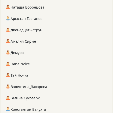
Наташа Воронцова
Арыстан Тастанов
Двенадцать струн
Амалия Сирин
Демура
Dana Noire
Тай Ночка
Валентина_Захарова
Галина Суховерх
Константин Балухта