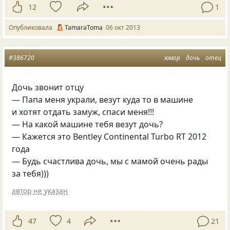
12
1
Опубликовала
TamaraToma
06 окт 2013
#386720
юмор
дочь
отец
Дочь звонит отцу
— Папа меня украли, везут куда то в машине
и хотят отдать замуж, спаси меня!!!
— На какой машине тебя везут дочь?
— Кажется это Bentley Continental Turbo RT 2012
года
— Будь счастлива дочь, мы с мамой очень рады
за тебя)))
автор не указан
47
4
21