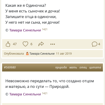
Какая же я Одиночка?
У меня есть сыночек и дочка!
Запишите отца в одиночки,
У него нет ни сына
,
ни дочки!
©
Тамара Синельни
1421
47
6
4
Опубликовала
Тамара Синельни
11 авг 2019
#569980
природа
мать
отец
цитата
Невозможно переделать то, что создано отцом
и матерью, а по сути — Природой.
©
Тамара Синельни
1421