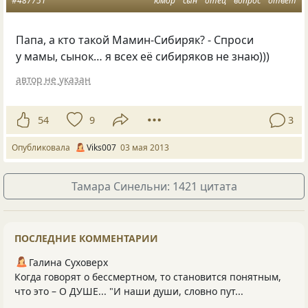
#487751
юмор
сын
отец
вопрос
ответ
Папа, а кто такой Мамин-Сибиряк? - Спроси
у мамы, сынок… я всех её сибиряков не знаю)))
автор не указан
54
9
3
Опубликовала
Viks007
03 мая 2013
Тамара Синельни: 1421 цитата
ПОСЛЕДНИЕ КОММЕНТАРИИ
Галина Суховерх
Когда говорят о бессмертном, то становится понятным,
что это – О ДУШЕ... "И наши души, словно пут...