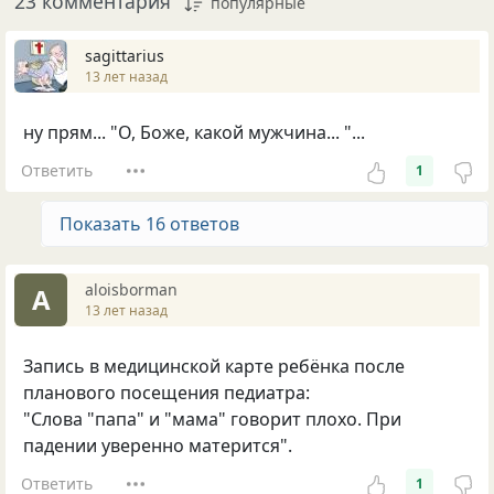
23 комментария
популярные
sagittarius
13 лет назад
ну прям... "О, Боже, какой мужчина... "...
Ответить
1
Показать 16 ответов
aloisborman
A
13 лет назад
Запись в медицинской карте ребёнка после
планового посещения педиатра:
"Слова "папа" и "мама" говорит плохо. При
падении уверенно матерится".
Ответить
1