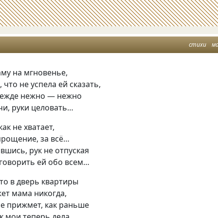
стихи
м
му на мгновенье,
, что не успела ей сказать,
режде нежно — нежно
чи, руки целовать…
как не хватает,
прощение, за всё…
вшись, рук не отпуская
 говорить ей обо всем…
что в дверь квартиры
ет мама никогда,
не прижмет, как раньше
ак мои теперь дела…