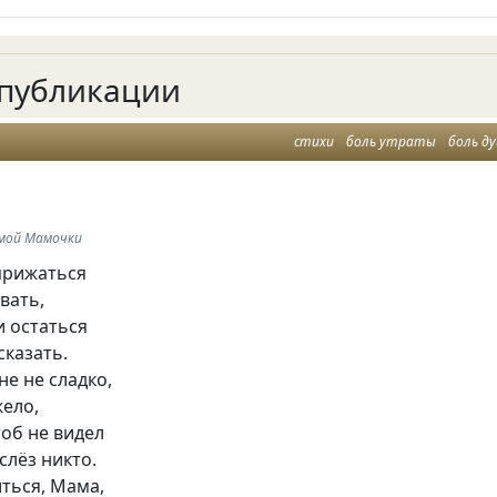
публикации
стихи
боль утраты
боль д
мой Мамочки
 прижаться
вать,
и остаться
сказать.
не не сладко,
жело,
тоб не видел
слёз никто.
ться, Мама,