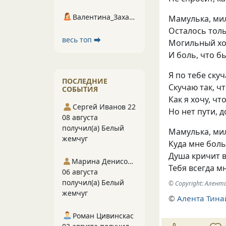
Валентина_Захарова
Мамулька, ми
Осталось толь
весь топ ⮕
Могильный хо
И боль, что б
Я по тебе ску
ПОСЛЕДНИЕ
Скучаю так, ч
СОБЫТИЯ
Как я хочу, ч
Сергей Иванов 22
Но нет пути, д
08 августа
получил(а) Белый
Мамулька, ми
жемчуг
Куда мне бол
Душа кричит 
Марина Денисова 5
Тебя всегда м
06 августа
получил(а) Белый
© Copyright: Ален
жемчуг
©
Алента Тина
Роман Цивинскас