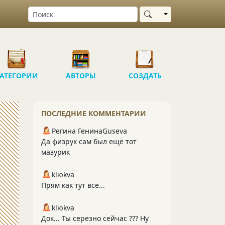
Выбрать область
АТЕГОРИИ
АВТОРЫ
СОЗДАТЬ
ПОСЛЕДНИЕ КОММЕНТАРИИ
Регина ГенинаGuseva
Да физрук сам был ещё тот
мазурик
klюkva
Прям как тут все...
klюkva
Док... Ты серезно сейчас ??? Ну