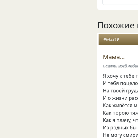
Похожие 
#643919
Мама…
Памяти моей люби
Я хочу к тебе
И тебя поцело
На твоей груд
И о жизни рас
Как живётся м
Как порою тя
Как я плачу, ч
Из родных бы 
Не могу смири