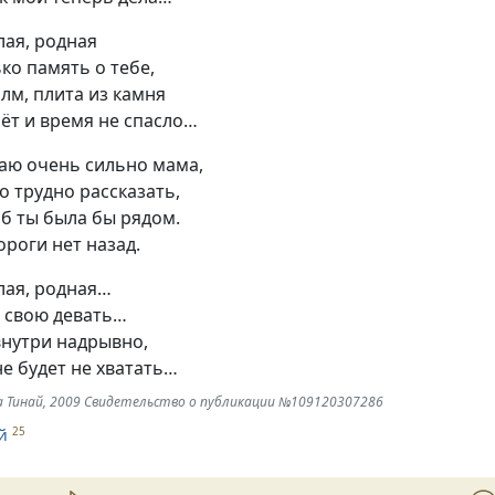
лая, родная
ко память о тебе,
лм, плита из камня
ьёт и время не спасло…
чаю очень сильно мама,
то трудно рассказать,
тоб ты была бы рядом.
ороги нет назад.
лая, родная…
ь свою девать…
внутри надрывно,
не будет не хватать…
та Тинай, 2009 Свидетельство о публикации №109120307286
й
25