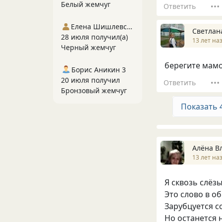
Белый жемчуг
Ответить
Елена Шишлевская
Светлан
28 июля получил(а)
13 лет на
Черный жемчуг
берегите мамо
Борис Аникин 3
20 июля получил
Ответить
Бронзовый жемчуг
Показать 
Алёна В
13 лет на
Я сквозь слёз
Это слово в о
Зарубцуется с
Но останется 