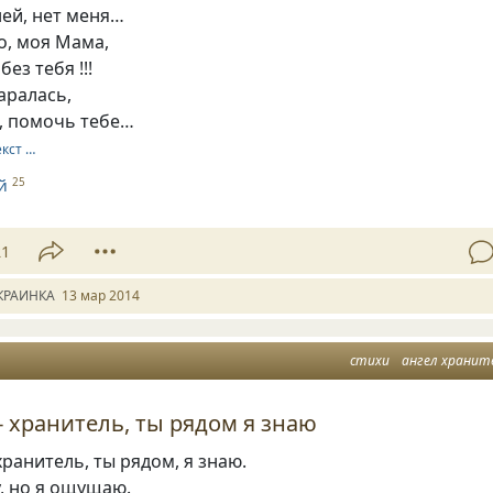
ей, нет меня…
о, моя Мама,
ез тебя !!!
таралась,
, помочь тебе…
екст …
й
25
21
КРАИНКА
13 мар 2014
стихи
ангел хранит
- хранитель, ты рядом я знаю
ранитель, ты рядом, я знаю.
у, но я ощущаю.