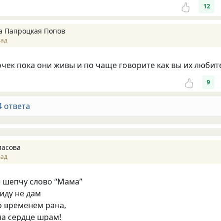
12
а Папроцкая Попов
зад
чек пока они живы и по чаще говорите как вы их любит
9
4 ответа
ласова
зад
ы шепчу слово “Мама”
биду не дам
о временем рана,
на сердце шрам!