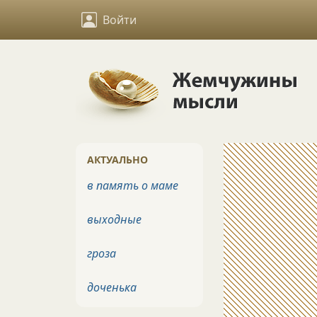
Войти
АКТУАЛЬНО
в память о маме
выходные
гроза
доченька