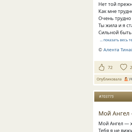
Нет той прежн
Как мне трудн
Очень трудно б
Ты жила и я с
Сильной быть
… показать весь т
©
Алента Тина
72
Опубликовала
У
#703775
Мой Ангел 
Мой Ангел — х
Тебя я не виж