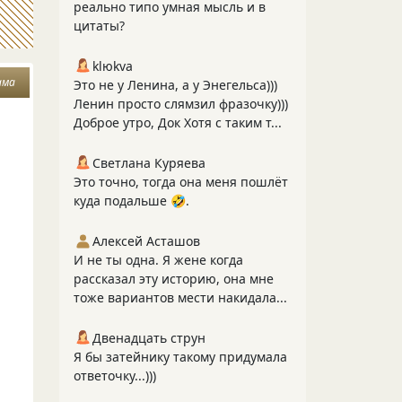
реально типо умная мысль и в
цитаты?
klюkva
ама
Это не у Ленина, а у Энегельса)))
Ленин просто слямзил фразочку)))
Доброе утро, Док Хотя с таким т...
Светлана Куряева
Это точно, тогда она меня пошлёт
куда подальше 🤣.
Алексей Асташов
И не ты одна. Я жене когда
рассказал эту историю, она мне
тоже вариантов мести накидала...
Двенадцать струн
Я бы затейнику такому придумала
ответочку...)))