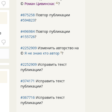
©
Роман Цивинскас
?
42
#875258
Повтор публикации
#594823
?
#496984
Повтор публикации
е
#155726
?
#2252909
Изменить авторство на
©
Я не знаю кто автор
?
0
#2252909
Исправить текст
публикации?
#374171
Исправить текст
публикации?
#367716
Исправить текст
публикации?