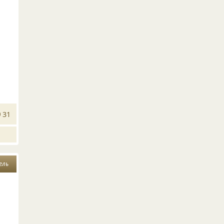
31
ель