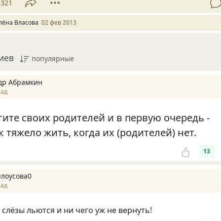
321
лёна Власова
02 фев 2013
иев
популярные
др Абрамкин
зад
гите своих родителей и в первую очередь -
к тяжело жить, когда их (родителей) нет.
13
елоусова0
зад
 слёзы льются и ни чего уж не вернуть!