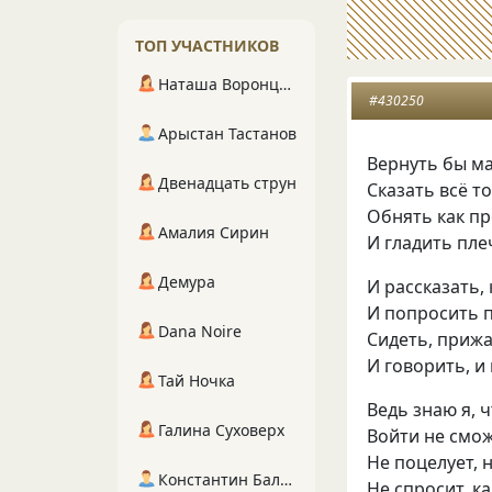
ТОП УЧАСТНИКОВ
Наташа Воронцова
#430250
Арыстан Тастанов
Вернуть бы ма
Двенадцать струн
Сказать всё то
Обнять как п
Амалия Сирин
И гладить пле
Демура
И рассказать, 
И попросить 
Dana Noire
Сидеть, прижа
И говорить, и
Тай Ночка
Ведь знаю я, 
Галина Суховерх
Войти не смож
Не поцелует, 
Константин Балухта
Не спросит, к