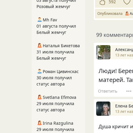
03 августа получил
592
Розовый жемчуг
Опубликовала
А
Mh Fav
01 августа получил
Белый жемчуг
99 комментар
Наталья Бикетова
Алексан
31 июля получила
13 лет на
Белый жемчуг
Люди! Бере
Роман Цивинскас
30 июля получил
матерей. Та
статус автора
Ответить
Svetlana Efimova
29 июля получила
Елена Б
статус автора
13 лет на
Irina Razgulina
Душа кричит и
29 июля получила