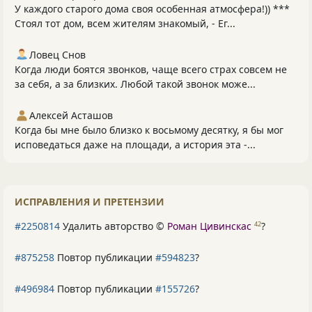
У каждого старого дома своя особенная атмосфера!)) ***
Стоял тот дом, всем жителям знакомый, - Ег...
Ловец Снов
Когда люди боятся звонков, чаще всего страх совсем не
за себя, а за близких. Любой такой звонок може...
Алексей Асташов
Когда бы мне было близко к восьмому десятку, я бы мог
исповедаться даже на площади, а история эта -...
ИСПРАВЛЕНИЯ И ПРЕТЕНЗИИ
#2250814
Удалить авторство ©
Роман Цивинскас
?
42
#875258
Повтор публикации
#594823
?
#496984
Повтор публикации
#155726
?