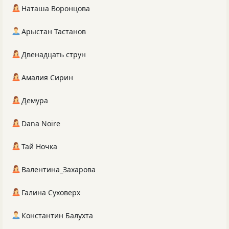
Наташа Воронцова
Арыстан Тастанов
Двенадцать струн
Амалия Сирин
Демура
Dana Noire
Тай Ночка
Валентина_Захарова
Галина Суховерх
Константин Балухта