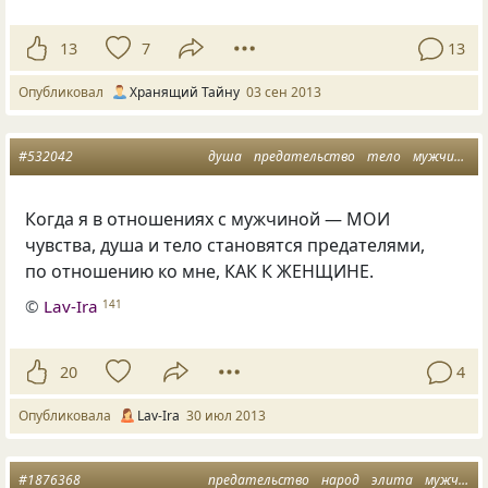
13
7
13
Опубликовал
Хранящий Тайну
03 сен 2013
#532042
душа
предательство
тело
мужчина
Когда я в отношениях с мужчиной — МОИ
чувства, душа и тело становятся предателями,
по отношению ко мне, КАК К ЖЕНЩИНЕ.
©
Lav-Ira
141
20
4
Опубликовала
Lav-Ira
30 июл 2013
#1876368
предательство
народ
элита
мужчина