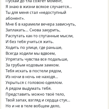
Пускай до тла сожгет момент,
Я знаю в жизни всякое случается…
Ты для меня стал
«
недоступный
абонент».
Мне б в карамели вечера зависнуть,
Заплакать… Снова закурить,
Распутать как-то спутанные мысли,
И без тебя учиться жить.
Ходить по улице, где раньше,
Всегда ходили мы вдвоем,
Упрятать чувства все подальше,
За грубым кодовым замком.
Тебя искать в постели рядом,
Из ночи в ночь не находя…
Укрыться с головою одеялом.
А рядом выдумать тебя.
Представить можно твоё тело,
Твой запах, взгляд и сердца стук…
Но и не в теле вобщем дело,