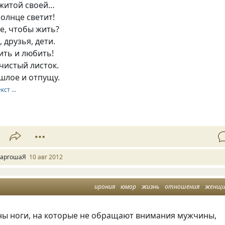
житой своей…
солнце светит!
е, чтобы жить?
 друзья, дети.
ить и любить!
чистый листок.
шлое и отпущу.
екст …
аргошаЯ
10 авг 2012
ирония
юмор
жизнь
отношения
женщ
ны ноги, на которые не обращают внимания мужчины,