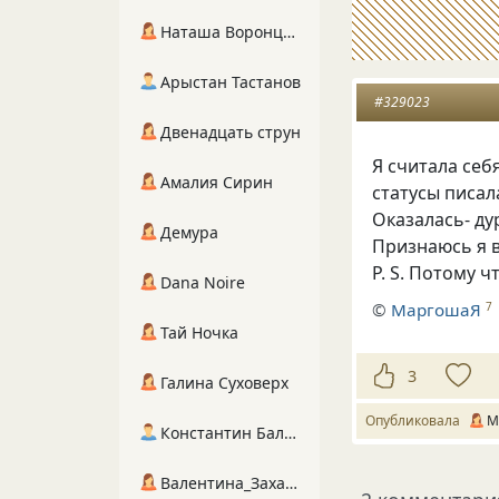
Наташа Воронцова
Арыстан Тастанов
#329023
Двенадцать струн
Я считала себ
Амалия Сирин
статусы писала
Оказалась- ду
Демура
Признаюсь я в
P. S.
Потому что
Dana Noire
©
МаргошаЯ
7
Тай Ночка
3
Галина Суховерх
Опубликовала
М
Константин Балухта
Валентина_Захарова