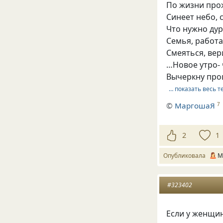
По жизни про
Синеет небо, 
Что нужно дур
Семья, работа,
Смеяться, вер
…Новое утро- 
Вычеркну про
… показать весь т
©
МаргошаЯ
7
2
1
Опубликовала
М
#323402
Если у женщи