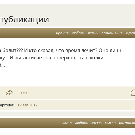
публикации
ирония
любовь
жизнь
отношения
чувс
а болит??? И кто сказал, что время лечит? Оно лишь
ску… И вытаскивает на поверхность осколки
й…
аргошаЯ
19 авг 2012
юмор
любовь
жизнь
мысли
растава