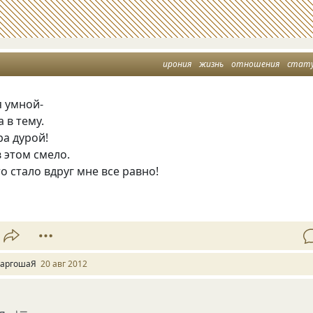
ирония
жизнь
отношения
стат
я умной-
 в тему.
ра дурой!
 этом смело.
 стало вдруг мне все равно!
аргошаЯ
20 авг 2012