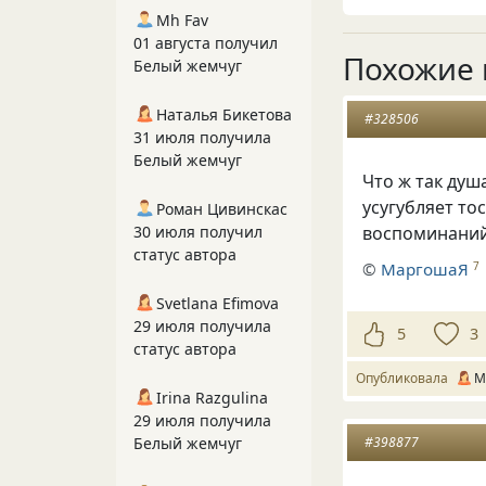
Mh Fav
01 августа получил
Похожие 
Белый жемчуг
Наталья Бикетова
#328506
31 июля получила
Белый жемчуг
Что ж так душ
усугубляет то
Роман Цивинскас
30 июля получил
воспоминани
статус автора
©
МаргошаЯ
7
Svetlana Efimova
29 июля получила
5
3
статус автора
Опубликовала
М
Irina Razgulina
29 июля получила
#398877
Белый жемчуг