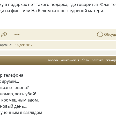
му в подарках нет такого подарка, где говорится -Флаг т
ди на фиг… или На белом катере к едреной матери…
Обсуд
аргошаЯ
16 дек 2012
любовь
отношения
боль
разлука
женщ
р телефона
х друзей…
ться от звона?
 номер, хоть убей!
а кромешным адом.
- новый день…
ученным я взглядом