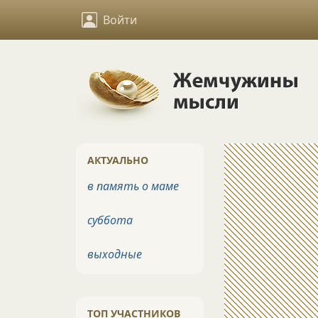
Войти
АКТУАЛЬНО
в память о маме
суббота
выходные
ТОП УЧАСТНИКОВ