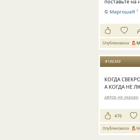
поставьте на 
©
МаргошаЯ
7
Опубликовала
М
#186369
КОГДА СВЕКР
А КОГДА НЕ 
автор не указан
476
Опубликовала
K