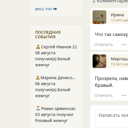
2 комментари
весь топ ⮕
Ирина
13 лет на
ПОСЛЕДНИЕ
Что так самок
СОБЫТИЯ
Ответить
Сергей Иванов 22
08 августа
Маргош
получил(а) Белый
13 лет на
жемчуг
Марина Денисова 5
Прозрела, наве
06 августа
бравый.
получил(а) Белый
Ответить
жемчуг
Роман Цивинскас
03 августа получил
Розовый жемчуг