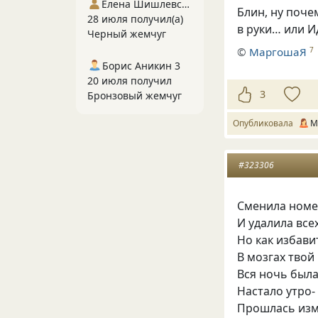
Елена Шишлевская
Блин, ну поче
28 июля получил(а)
в руки… или И
Черный жемчуг
©
МаргошаЯ
7
Борис Аникин 3
20 июля получил
3
Бронзовый жемчуг
Опубликовала
М
#323306
Сменила номе
И удалила все
Но как избави
В мозгах твой
Вся ночь был
Настало утро
Прошлась изм