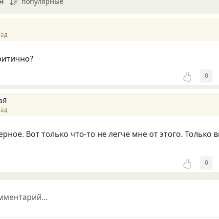
я
популярные
зад
ритично?
0
аЯ
зад
рное. Вот только что-то не легче мне от этого. Только 
0