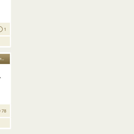
1
м
,
78