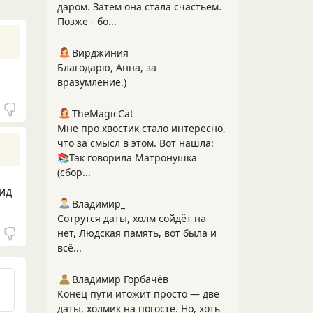
даром. Затем она стала счастьем.
Позже - бо...
Вирджиния
Благодарю, Анна, за
вразумление.)
TheMagicCat
Мне про хвостик стало интересно,
что за смысл в этом. Вот нашла:
📚Так говорила Матронушка
(сбор...
вид
Владимир_
Сотрутся даты, холм сойдёт на
нет, Людская память, вот была и
всё...
Владимир Горбачёв
Конец пути итожит просто — две
даты, холмик на погосте. Но, хоть