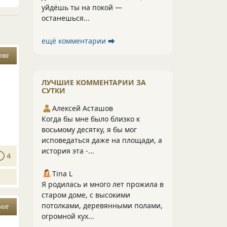
уйдёшь ты на покой —
останешься...
ещё комментарии ⮕
тва
ЛУЧШИЕ КОММЕНТАРИИ ЗА
СУТКИ
Алексей Асташов
Когда бы мне было близко к
восьмому десятку, я бы мог
исповедаться даже на площади, а
история эта -...
4
Tina L
Я родилась и много лет прожила в
старом доме, с высокими
потолками, деревянными полами,
ние
огромной кух...