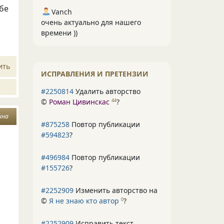
ебе
Vanch
очень актуально для нашего
времени ))
ить
ИСПРАВЛЕНИЯ И ПРЕТЕНЗИИ
#2250814
Удалить авторство
©
Роман Цивинскас
?
44
ина
#875258
Повтор публикации
#594823
?
#496984
Повтор публикации
#155726
?
#2252909
Изменить авторство на
©
Я не знаю кто автор
?
0
#2252909
Исправить текст