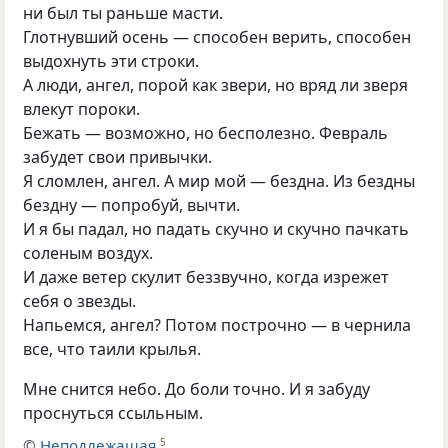
ни был ты раньше масти.
Глотнувший осень — способен верить, способен
выдохнуть эти строки.
А люди, ангел, порой как звери, но вряд ли зверя
влекут пороки.
Бежать — возможно, но бесполезно. Февраль
забудет свои привычки.
Я сломлен, ангел. А мир мой — бездна. Из бездны
бездну — попробуй, вычти.
И я бы падал, но падать скучно и скучно пачкать
соленым воздух.
И даже ветер скулит беззвучно, когда изрежет
себя о звезды.
Напьемся, ангел? Потом построчно — в чернила
все, что таили крылья.
Мне снится небо. До боли точно. И я забуду
проснуться ссыльным.
©
Неподлежащая
5