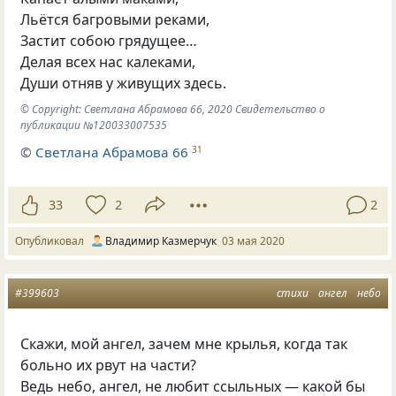
Льётся багровыми реками,
Застит собою грядущее…
Делая всех нас калеками,
Души отняв у живущих здесь.
© Copyright: Светлана Абрамова 66, 2020 Свидетельство о
публикации №120033007535
©
Светлана Абрамова 66
31
33
2
2
Опубликовал
Владимир Казмерчук
03 мая 2020
#399603
стихи
ангел
небо
Скажи, мой ангел, зачем мне крылья, когда так
больно их рвут на части?
Ведь небо, ангел, не любит ссыльных — какой бы