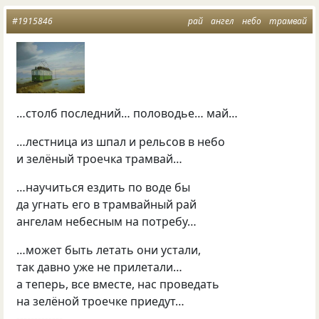
#1915846
рай
ангел
небо
трамвай
…столб последний… половодье… май…
…лестница из шпал и рельсов в небо
и зелёный троечка трамвай…
…научиться ездить по воде бы
да угнать его в трамвайный рай
ангелам небесным на потребу…
…может быть летать они устали,
так давно уже не прилетали…
а теперь, все вместе, нас проведать
на зелёной троечке приедут…
-------------