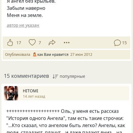
Я ангел без крыльев.
Забыли наверно
Меня на земле.
автор не указан
17
7
15
Опубликовала
как Вам нравится
27 июн 2012
15 комментариев
популярные
HITOMI
14 лет назад
++++++++++++++++++++ Оль, у меня есть рассказ
"История одного Ангела", там есть такие строчки:
"...Кто сказал, что ангелом быть легко? Ангелы, как
люди, страдают, плачут... и даже падают вниз... на