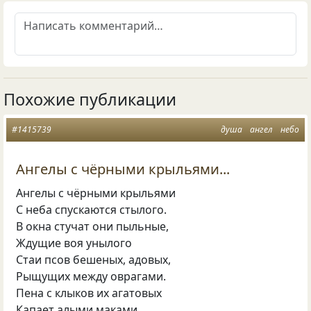
Похожие публикации
#1415739
душа
ангел
небо
Ангелы с чёрными крыльями...
Ангелы с чёрными крыльями
С неба спускаются стылого.
В окна стучат они пыльные,
Ждущие воя унылого
Стаи псов бешеных, адовых,
Рыщущих между оврагами.
Пена с клыков их агатовых
Капает алыми маками,