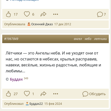
17
6
7
Опубликовала
Осенний Джаз
17 дек 2012
#1967849
ангел
небо
летчики
Лётчики — это Ангелы небв. И не уходят они от
нас, но остаются в небесах, крылья расправив,
навеки, весёлые, жизнью радостные, любящие и
любимы…
©
Буддах
349
27
1
Обсудить
Опубликовал
Буддах22
15 фев 2024