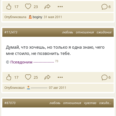
17
23
6
Опубликовала
boginy
31 мая 2011
#112473
любовь
отношения
ожидание
Думай, что хочешь, но только я одна знаю, чего
мне стоило, не позвонить тебе.
©
Псевдоним ----------------
73
17
25
6
Опубликовал
----------------
07 авг 2011
#87070
любовь
отношения
чувства
ожидание