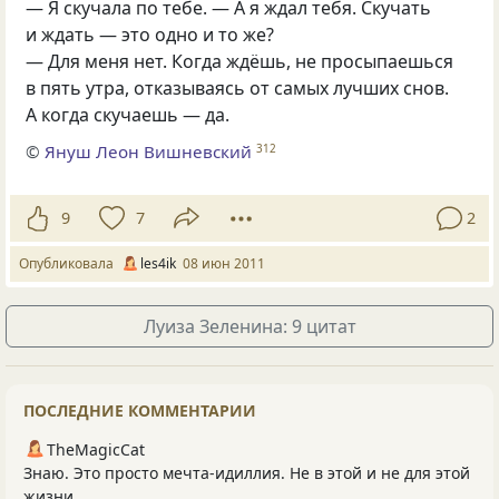
— Я скучала по тебе. — А я ждал тебя. Скучать
и ждать — это одно и то же?
— Для меня нет. Когда ждёшь, не просыпаешься
в пять утра, отказываясь от самых лучших снов.
А когда скучаешь — да.
©
Януш Леон Вишневский
312
9
7
2
Опубликовала
les4ik
08 июн 2011
Луиза Зеленина: 9 цитат
ПОСЛЕДНИЕ КОММЕНТАРИИ
TheMagicCat
Знаю. Это просто мечта-идиллия. Не в этой и не для этой
жизни...