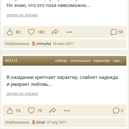
Но знаю, что это пока невозможно…
автор не указан
80
180
58
Опубликовала
mimozka
19 июн 2011
#63533
любовь
отношения
характер
ожидание
В ожидании крепчает характер, слабеет надежда
и умирает любовь…
автор не указан
53
70
3
Опубликовала
Dinyli
27 апр 2011