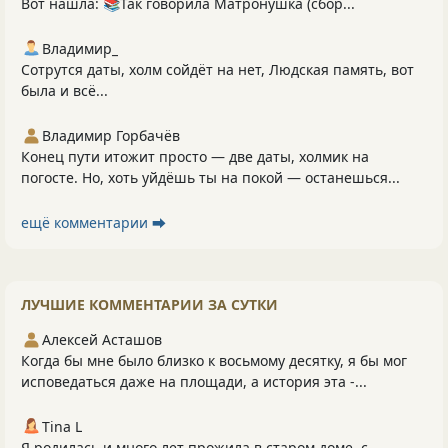
Вот нашла: 📚Так говорила Матронушка (сбор...
Владимир_
Сотрутся даты, холм сойдёт на нет, Людская память, вот
была и всё...
Владимир Горбачёв
Конец пути итожит просто — две даты, холмик на
погосте. Но, хоть уйдёшь ты на покой — останешься...
ещё комментарии ⮕
ЛУЧШИЕ КОММЕНТАРИИ ЗА СУТКИ
Алексей Асташов
Когда бы мне было близко к восьмому десятку, я бы мог
исповедаться даже на площади, а история эта -...
Tina L
Я родилась и много лет прожила в старом доме, с