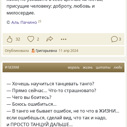
присущие человеку: доброту, любовь и
милосердие.
©
Аль Пачино
25
32
2
3
Опубликовала
Григорьевна
11 апр 2024
#183998
мораль
жизнь
цитаты
люди
— Хочешь научиться танцевать танго?
— Прямо сейчас… Что-то страшновато?
— Чего вы боитесь?
— Боюсь ошибиться…
— В танго не бывает ошибок, не то что в ЖИЗНИ…
если ошибёшься, сделай вид, что так и надо,
и ПРОСТО ТАНЦУЙ ДАЛЬШЕ…