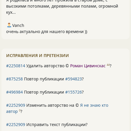
высокими потолками, деревянными полами, огромной
кух...
Vanch
очень актуально для нашего времени ))
ИСПРАВЛЕНИЯ И ПРЕТЕНЗИИ
#2250814
Удалить авторство ©
Роман Цивинскас
?
44
#875258
Повтор публикации
#594823
?
#496984
Повтор публикации
#155726
?
#2252909
Изменить авторство на ©
Я не знаю кто
автор
?
0
#2252909
Исправить текст публикации?