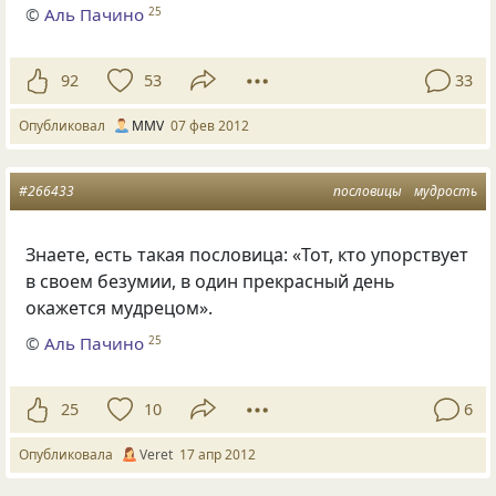
©
Аль Пачино
25
92
53
33
Опубликовал
MMV
07 фев 2012
#266433
пословицы
мудрость
Знаете, есть такая пословица: «Тот, кто упорствует
в своем безумии, в один прекрасный день
окажется мудрецом».
©
Аль Пачино
25
25
10
6
Опубликовала
Veret
17 апр 2012