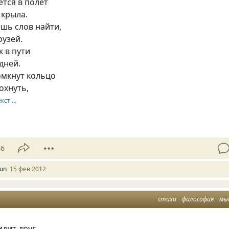
ется в полёт
 крыла.
шь слов найти,
рузей.
к в пути
дней.
омкнут кольцо
охнуть,
екст …
36
oun
15 фев 2012
стихи
философия
мы
идит друг,