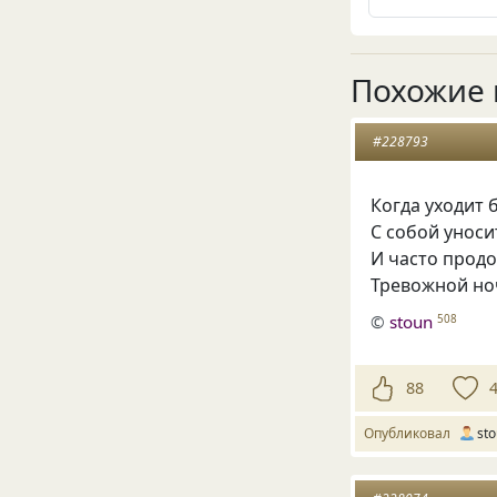
Похожие 
#228793
Когда уходит 
С собой уноси
И часто прод
Тревожной но
©
stoun
508
88
Опубликовал
st