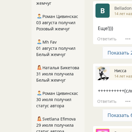
жемчуг
Bellado
B
14 лет на
Роман Цивинскас
03 августа получил
Еще!)))
Розовый жемчуг
Ответить
Mh Fav
01 августа получил
Показать 
Белый жемчуг
Наталья Бикетова
Нисса
31 июля получила
14 лет на
Белый жемчуг
++++++++++(сл
Роман Цивинскас
30 июля получил
Ответить
статус автора
Показать 
Svetlana Efimova
29 июля получила
статус автора