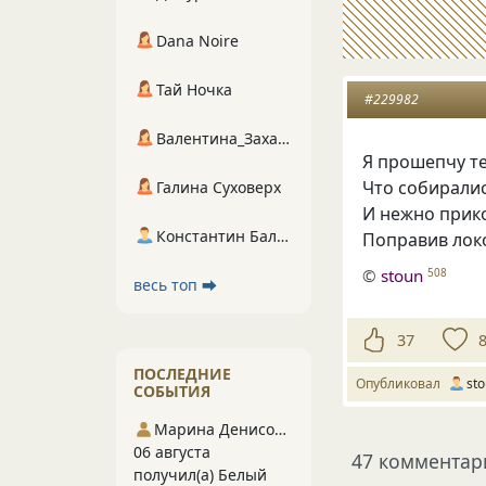
Dana Noire
Тай Ночка
#229982
Валентина_Захарова
Я прошепчу те
Что собиралис
Галина Суховерх
И нежно прико
Константин Балухта
Поправив локо
©
stoun
508
весь топ ⮕
37
ПОСЛЕДНИЕ
Опубликовал
st
СОБЫТИЯ
Марина Денисова 5
06 августа
47 комментар
получил(а) Белый