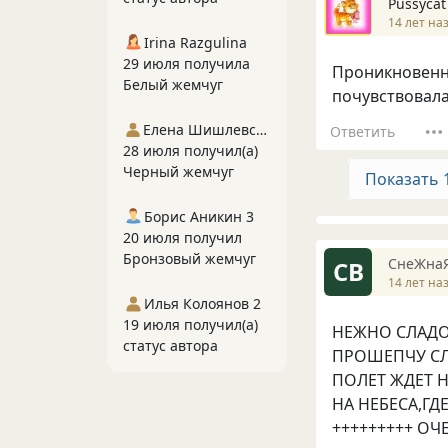
Рussycat
14 лет на
Irina Razgulina
29 июля получила
Проникновенн
Белый жемчуг
почувствовала
Елена Шишлевская
Ответить
28 июля получил(а)
Черный жемчуг
Показать 
Борис Аникин 3
20 июля получил
Бронзовый жемчуг
СнеЖна
СВ
14 лет на
Илья Колоянов 2
19 июля получил(а)
НЕЖНО СЛАДО
статус автора
ПРОШЕПЧУ СЛ
ПОЛЕТ ЖДЕТ Н
НА НЕБЕСА,ГДЕ
+++++++++ ОЧЕ