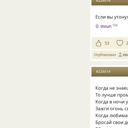
#228074
Если вы утону
©
stoun
508
53
Опубликовал
st
#226614
Когда не знае
То лучше про
Когда в ночи 
Зажги огонь с
Когда любима
Бросай свои д