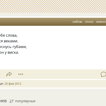
любовь
стихи
нежно
бе слова,
я веками.
снусь губами,
н у виска.
8
oun
20 фев 2012
иев
популярные