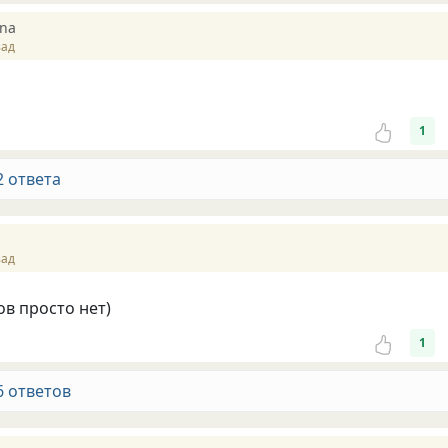
nna
зад
1
2 ответа
зад
ов просто нет)
1
6 ответов