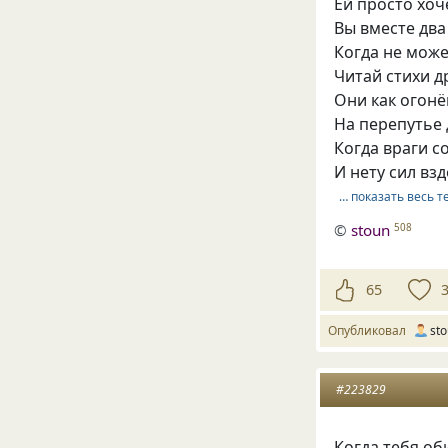
Ей просто хоч
Вы вместе два
Когда не може
Читай стихи д
Они как огонё
На перепутье 
Когда враги с
И нету сил взд
… показать весь т
©
stoun
508
65
Опубликовал
st
#223829
Когда тебя об