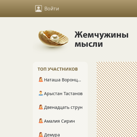
Войти
ТОП УЧАСТНИКОВ
Наташа Воронцова
Арыстан Тастанов
Двенадцать струн
Амалия Сирин
Демура