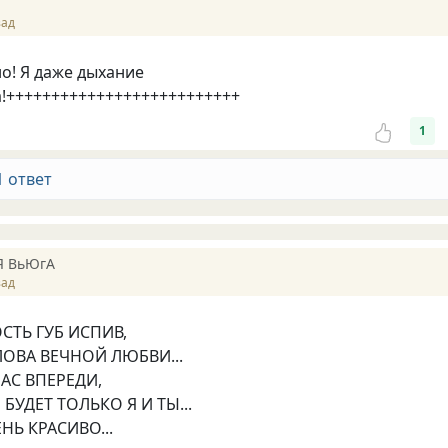
зад
о! Я даже дыхание
!++++++++++++++++++++++++++
1
1 ответ
Я ВьЮгА
зад
СТЬ ГУБ ИСПИВ,
ОВА ВЕЧНОЙ ЛЮБВИ...
АС ВПЕРЕДИ,
 БУДЕТ ТОЛЬКО Я И ТЫ...
НЬ КРАСИВО...