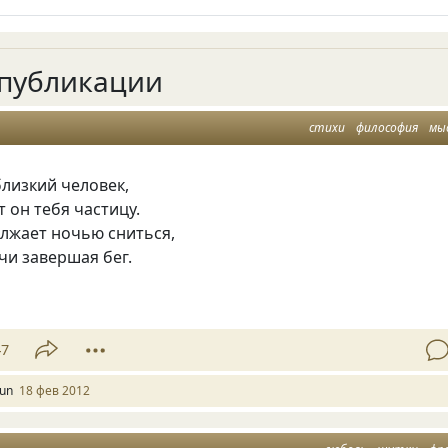
публикации
стихи
философия
мы
близкий человек,
т он тебя частицу.
олжает ночью сниться,
чи завершая бег.
47
oun
18 фев 2012