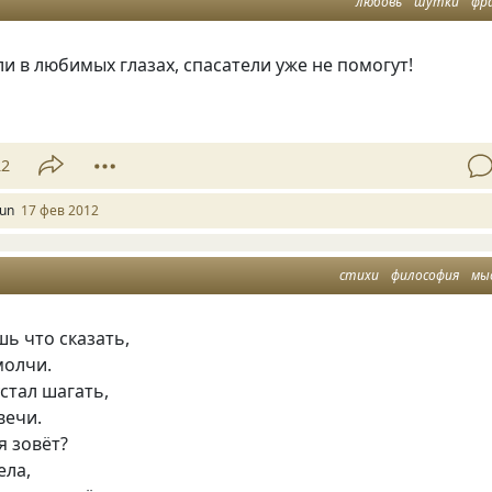
любовь
шутки
фр
ли в любимых глазах, спасатели уже не помогут!
22
oun
17 фев 2012
стихи
философия
мы
шь что сказать,
молчи.
устал шагать,
вечи.
я зовёт?
ела,