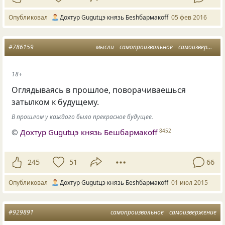
Опубликовал
Дохтур Gugutцэ князь Беshбармакоff
05 фев 2016
#786159
мысли
самопроизвольное
самоизвержение
18+
Оглядываясь в прошлое, поворачиваешься
затылком к будущему.
В прошлом у каждого было прекрасное будущее.
©
Дохтур Gugutцэ князь Бешбармакоff
8452
245
51
66
Опубликовал
Дохтур Gugutцэ князь Беshбармакоff
01 июл 2015
#929891
самопроизвольное
самоизвержение