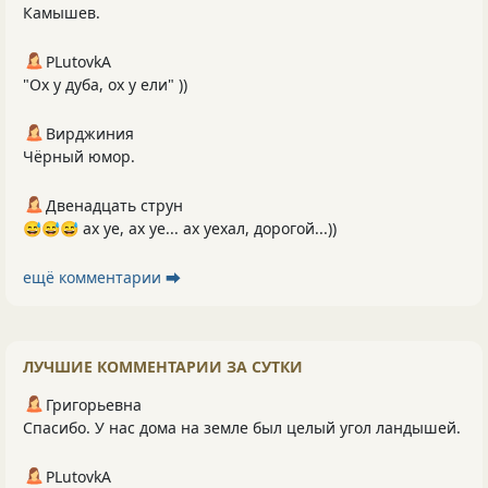
Камышев.
PLutоvkА
"Ох у дуба, ох у ели" ))
Вирджиния
Чёрный юмор.
Двенадцать струн
😅😅😅 ах уе, ах уе... ах уехал, дорогой...))
ещё комментарии ⮕
ЛУЧШИЕ КОММЕНТАРИИ ЗА СУТКИ
Григорьевна
Спасибо. У нас дома на земле был целый угол ландышей.
PLutоvkА