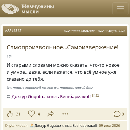
#2246365
самопроизвольное
самоизвержение
Самопроизвольное...Самоизвержение!
18+
И старыми словами можно сказать, что-то новое
и умное…даже, если кажется, что всё умное уже
сказано до тебя.
Из старых кирпичей можно выстроить новый дом
©
Дохтур Gugutцэ князь Бешбармакоff
8452
31
4
8
Опубликовал
Дохтур Gugutцэ князь Беshбармакоff
09 июл 2026