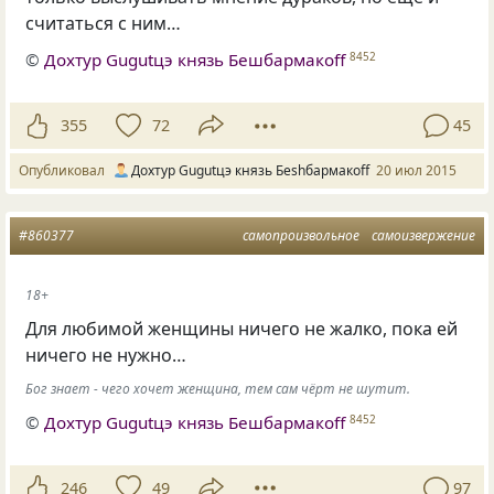
считаться с ним…
©
Дохтур Gugutцэ князь Бешбармакоff
8452
355
72
45
Опубликовал
Дохтур Gugutцэ князь Беshбармакоff
20 июл 2015
#860377
самопроизвольное
самоизвержение
18+
Для любимой женщины ничего не жалко, пока ей
ничего не нужно…
Бог знает - чего хочет женщина, тем сам чёрт не шутит.
©
Дохтур Gugutцэ князь Бешбармакоff
8452
246
49
97