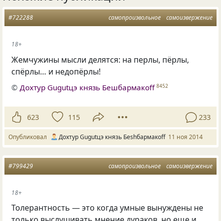
#722288
самопроизвольное
самоизвержение
18+
Жемчужины мысли делятся: на перлы, пёрлы,
спёрлы… и недопёрлы!
©
Дохтур Gugutцэ князь Бешбармакоff
8452
623
115
233
Опубликовал
Дохтур Gugutцэ князь Беshбармакоff
11 ноя 2014
#799429
самопроизвольное
самоизвержение
18+
Толерантность — это когда умные вынуждены не
только выслушивать мнение дураков, но еще и