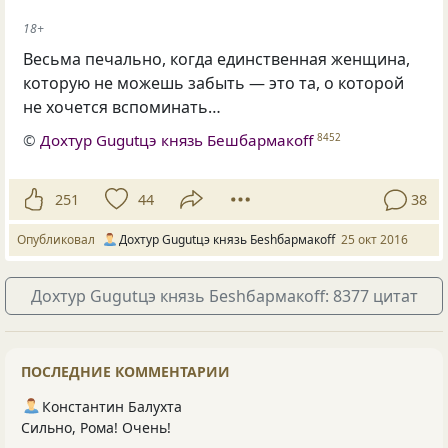
18+
Весьма печально, когда единственная женщина,
которую не можешь забыть — это та, о которой
не хочется вспоминать…
©
Дохтур Gugutцэ князь Бешбармакоff
8452
251
44
38
Опубликовал
Дохтур Gugutцэ князь Беshбармакоff
25 окт 2016
Дохтур Gugutцэ князь Беshбармакоff: 8377 цитат
ПОСЛЕДНИЕ КОММЕНТАРИИ
Константин Балухта
Сильно, Рома! Очень!