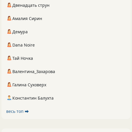
Двенадцать струн
Амалия Сирин
Демура
Dana Noire
Тай Ночка
Валентина_Захарова
Галина Суховерх
Константин Балухта
весь топ ⮕