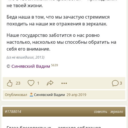
не твоей жизни.
Беда наша в том
,
что мы зачастую стремимся
походить на наши же отражения в зеркалах.
Наше государство заботится о нас ровно
настолько
,
насколько мы способны обратить на
себя его внимание.
(из не вошедших, 2013)
©
Синявский Вадим
5639
23
1
3
Опубликовал
Синявский Вадим
29 апр 2019
#1788014
совесть
зеркало
Глаза бессовестные — зеркало соблазнов…