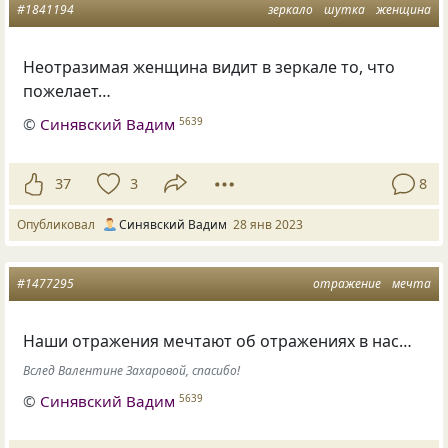
#1841194
зеркало
шутка
женщина
Неотразимая женщина видит в зеркале то, что
пожелает…
©
Синявский Вадим
5639
37
3
8
Опубликовал
Синявский Вадим
28 янв 2023
#1477295
отражение
мечта
Наши отражения мечтают об отражениях в нас…
Вслед Валентине Захаровой, спасибо!
©
Синявский Вадим
5639