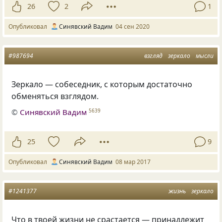
26
2
1
Опубликовал
Синявский Вадим
04 сен 2020
#987694
взгляд
зеркало
мысли
Зеркало — собеседник, с которым достаточно
обменяться взглядом.
©
Синявский Вадим
5639
25
9
Опубликовал
Синявский Вадим
08 мар 2017
#1241377
жизнь
зеркало
Что в твоей жизни не срастается — принадлежит