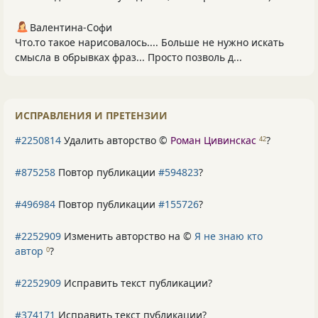
Валентина-Софи
Что.то такое нарисовалось.... Больше не нужно искать
смысла в обрывках фраз... Просто позволь д...
ИСПРАВЛЕНИЯ И ПРЕТЕНЗИИ
#2250814
Удалить авторство ©
Роман Цивинскас
?
42
#875258
Повтор публикации
#594823
?
#496984
Повтор публикации
#155726
?
#2252909
Изменить авторство на ©
Я не знаю кто
автор
?
0
#2252909
Исправить текст публикации?
#374171
Исправить текст публикации?