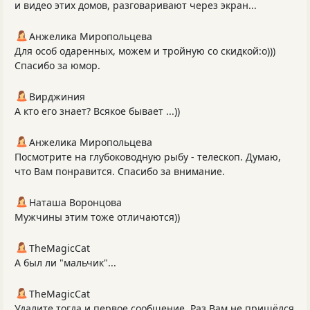
и видео этих домов, разговаривают через экран...
Анжелика Миропольцева
Для особ одаренных, можем и тройную со скидкой:о)))
Спасибо за юмор.
Вирджиния
А кто его знает? Всякое бывает ...))
Анжелика Миропольцева
Посмотрите на глубоководную рыбу - телескоп. Думаю,
что Вам понравится. Спасибо за внимание.
Наташа Воронцова
Мужчины этим тоже отличаются))
TheMagicCat
А был ли "мальчик"...
TheMagicCat
Удалите тогда и первое сообщение. Раз Вам не пришёлся