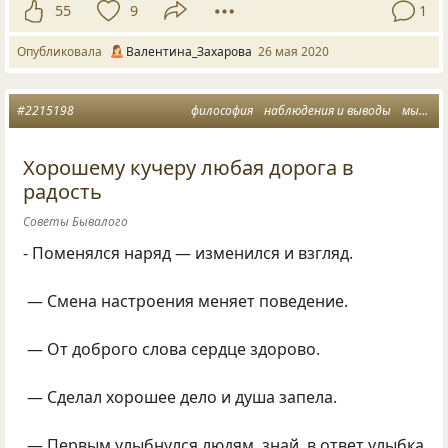
55
9
1
Опубликовала
Валентина_Захарова
26 мая 2020
#2215198
философия
наблюдения и выводы
мысли вслух
Хорошему кучеру любая дорога в
радость
Советы Бывалого
- Поменялся наряд — изменился и взгляд.
— Смена настроения меняет поведение.
— От доброго слова сердце здорово.
— Сделал хорошее дело и душа запела.
— Первым улыбнулся людям, знай, в ответ улыбка