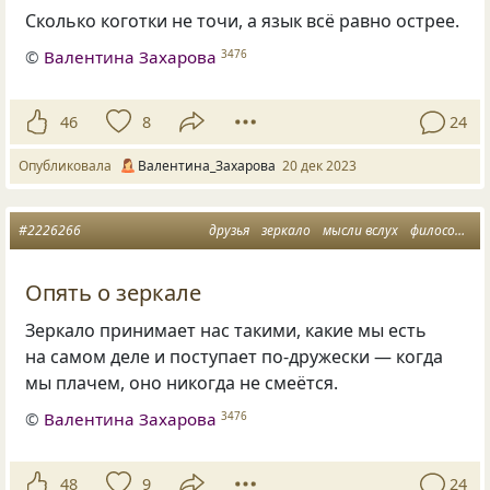
Сколько коготки не точи, а язык всё равно острее.
©
Валентина Захарова
3476
46
8
24
Опубликовала
Валентина_Захарова
20 дек 2023
#2226266
друзья
зеркало
мысли вслух
философия жизни
Опять о зеркале
Зеркало принимает нас такими, какие мы есть
на самом деле и поступает по-дружески — когда
мы плачем, оно никогда не смеётся.
©
Валентина Захарова
3476
48
9
24