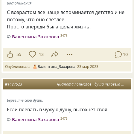
Воспоминания
С возрастом все чаще вспоминается детство и не
потому, что оно светлее.
Просто впереди была целая жизнь.
©
Валентина Захарова
3476
55
13
10
Опубликовала
Валентина_Захарова
23 мар 2023
#1427523
чистота помыслов
душа человека
жизнь
Берегите свои души.
Если плевать в чужую душу, высохнет своя.
©
Валентина Захарова
3476