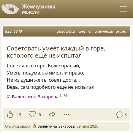
#2246340
философия
советы
советчики
жизнь как она есть
Советовать умеет каждый в горе,
которого ещё не испытал
Совет дал в горе, Боже правый,
Умён,- подумал, а имел ли право,
Не из души же ты совет достал,
Ведь, сам подобного ещё не испытал.
©
Валентина Захарова
3476
23
6
8
Опубликовала
Валентина_Захарова
09 июл 2026