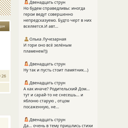
Двенадцать струн
Но будем справедливы: иногда
герои ведут совершенно
непредсказуемо. Будто черт в них
вселяется.И авт...
щин
Олька Лучезарная
И гори оно всё зелёным
пламенем?))
Двенадцать струн
Ну так и пусть стоит памятник...)
26
Двенадцать струн
А как иначе? Родительский Дом...
тут и сарай-то не снесешь... и
яблоню старую , отцом
посаженную, не...
Двенадцать струн
Да... очень в тему пришлись стихи