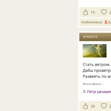
15
Опубликовала
С
#1943515
Стать ветром
Дабы проветр
Развеять по м
Философское ...
©
Пётр Цезаре
29