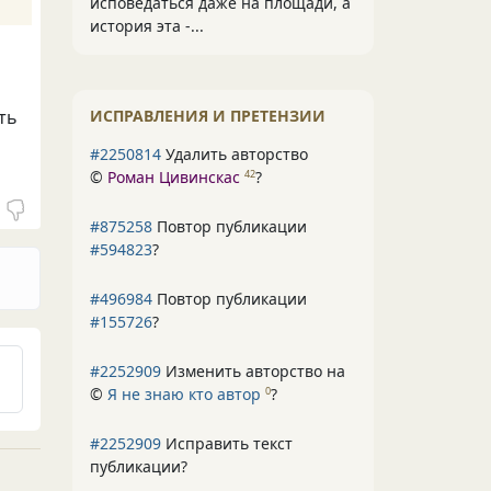
исповедаться даже на площади, а
история эта -...
ИСПРАВЛЕНИЯ И ПРЕТЕНЗИИ
ть
#2250814
Удалить авторство
©
Роман Цивинскас
?
42
#875258
Повтор публикации
#594823
?
#496984
Повтор публикации
#155726
?
#2252909
Изменить авторство на
©
Я не знаю кто автор
?
0
#2252909
Исправить текст
публикации?