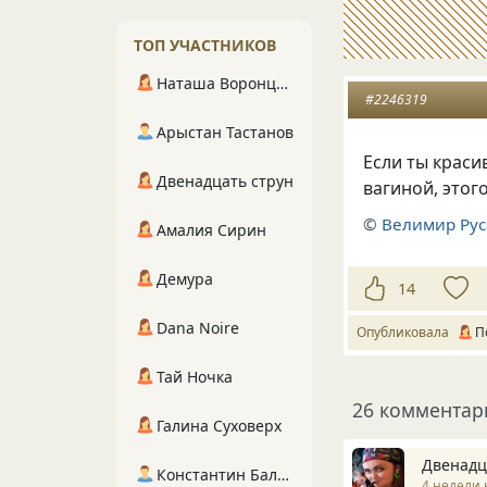
ТОП УЧАСТНИКОВ
Наташа Воронцова
#2246319
Арыстан Тастанов
Если ты краси
Двенадцать струн
вагиной, этог
©
Велимир Рус
Амалия Сирин
Демура
14
Dana Noire
Опубликовала
П
Тай Ночка
26 комментар
Галина Суховерх
Двенадц
Константин Балухта
4 недели 