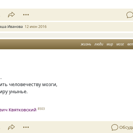
2
аша Иванова
12 июн 2016
жизнь
люди
мир
мозг
ве
…
ить человечеству мозги,
иру унынье.
вич Квятковский
8503
2
Обсуд