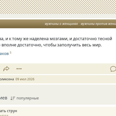
мужчины о женщинах
мужчины против жен
ва, и к тому же наделена мозгами, и достаточно тесной
о вполне достаточно, чтобы заполучить весь мир.
аков
5
оликсена
09 июл 2026
иев
популярные
ать струн
назад