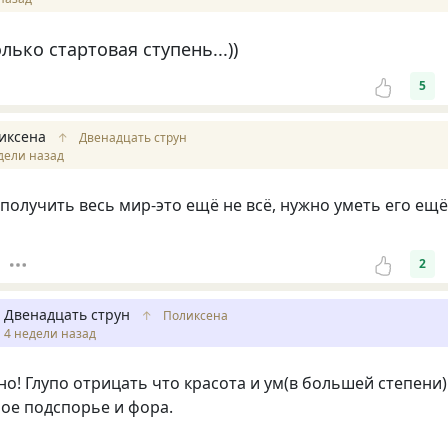
лько стартовая ступень...))
5
иксена
↑
Двенадцать струн
дели назад
аполучить весь мир-это ещё не всё, нужно уметь его ещё
2
Двенадцать струн
↑
Поликсена
4 недели назад
о! Глупо отрицать что красота и ум(в большей степени)
ое подспорье и фора.