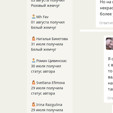
03 августа получил
Но на 
Розовый жемчуг
некрас
более 
Mh Fav
01 августа получил
Ответи
Белый жемчуг
Наталья Бикетова
31 июля получила
Белый жемчуг
Я 
Роман Цивинскас
с 
30 июля получил
то
статус автора
ва
Svetlana Efimova
на
29 июля получила
та
статус автора
От
Irina Razgulina
29 июля получила