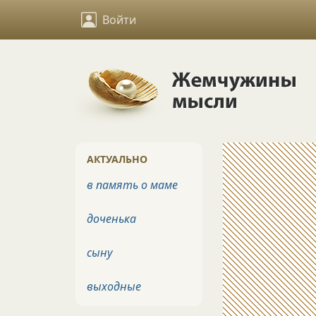
Войти
АКТУАЛЬНО
в память о маме
доченька
сыну
выходные