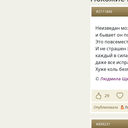
#2111866
Неизведан мо
и бывает он п
Это повсемест
И не страшен 
каждый в сила
даже все испр
Хуже коль без
©
Людмила Щ
29
Опубликовала
Л
#899231