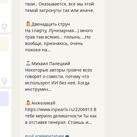
твои.. Оказывается, все мы этой
темой затронуты так или иначе.
Двенадцать струн
На спирту, Лучезарная...) много
трав там всяких... полынь....Но
вообще, признаюсь, очень
похоже на...
Михаил Палецкий
Некоторые авторы громче всех
говорят о совести, потому что
используют ИИ без неё. Когда
инструмен...
АнжеликаЯ
https://www.inpearls.ru/2206913 В
тебе мерило деликатности Ты как
в отставке генерал. Стоишь и...
ещё комментарии ⮕