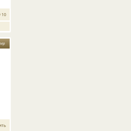
10
тер
ить