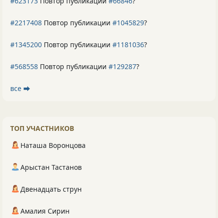
#623173
Повтор публикации
#66846
?
#2217408
Повтор публикации
#1045829
?
#1345200
Повтор публикации
#1181036
?
#568558
Повтор публикации
#129287
?
все ⮕
ТОП УЧАСТНИКОВ
Наташа Воронцова
Арыстан Тастанов
Двенадцать струн
Амалия Сирин