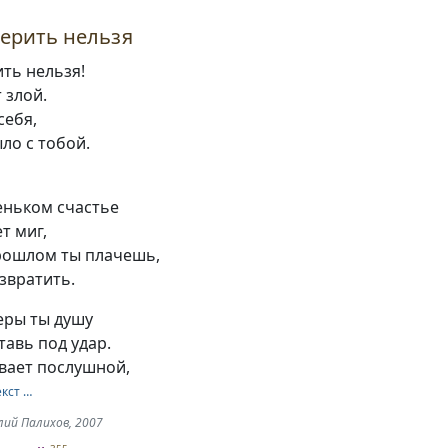
ерить нельзя
ть нельзя!
 злой.
себя,
ыло с тобой.
еньком счастье
т миг,
рошлом ты плачешь,
озвратить.
еры ты душу
тавь под удар.
вает послушной,
екст …
лий Палихов, 2007