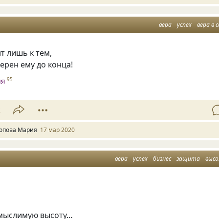
вера
успех
вера в 
т лишь к тем,
верен ему до конца!
ия
95
2
опова Мария
17 мар 2020
вера
успех
бизнес
защита
выс
мыслимую высоту…