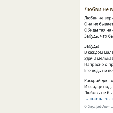
Любви не в
Любви не вери
Она не бывает
Обиды тая на 
Забудь, что б
Забудь!
В каждом мал
Удачи мелькае
Напрасно о п
Его ведь не в
Раскрой для в
И сердце подс
Любовь не бы
… показать весь т
© Copyright: Анато