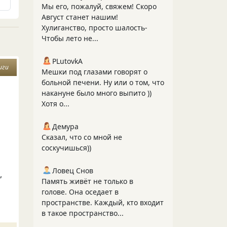
Мы его, пожалуй, свяжем! Скоро
Август станет нашим!
Хулиганство, просто шалость-
Чтобы лето не...
PLutоvkА
иги
Мешки под глазами говорят о
больной печени. Ну или о том, что
накануне было много выпито ))
Хотя о...
Демура
Сказал, что со мной не
соскучишься))
Ловец Снов
,
Память живёт не только в
голове. Она оседает в
пространстве. Каждый, кто входит
в такое пространство...