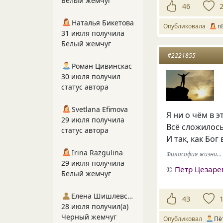
Белый жемчуг
46
Наталья Бикетова
Опубликовала
nE
31 июля получила
Белый жемчуг
#2221855
Роман Цивинскас
30 июля получил
статус автора
Svetlana Efimova
Я ни о чём в 
29 июля получила
Всё сложилось 
статус автора
И так, как Бог 
Irina Razgulina
Философия жизни...
29 июля получила
©
Пётр Цезаре
Белый жемчуг
Елена Шишлевская
43
28 июля получил(а)
Черный жемчуг
Опубликовал
Пё