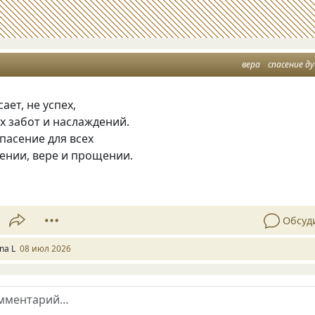
вера
спасение д
ает, не успех,
х забот и наслаждений.
пасение для всех
ении, вере и прощении.
Обсуд
na L
08 июл 2026