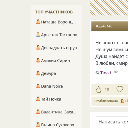
ТОП УЧАСТНИКОВ
Наташа Воронцова
#2246146
Арыстан Тастанов
Не золото спас
Двенадцать струн
Не шум земны
Душа найдёт с
Амалия Сирин
В любви, смир
©
Tina L
264
Демура
Dana Noire
18
Тай Ночка
Опубликовала
Ti
Валентина_Захарова
Галина Суховерх