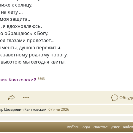
лиже к солнцу.
 на лету …
моя защита..
, я вдохновляюсь.
о обращаюсь к Богу.
ред глазами пролетает…
оменты, душою пережиты.
к заветному родному порогу.
 высотою мы сегодня квиты!
.
вич Квятковский
8503
9
Обсуд
тр Цезаревич Квятковский
07 янв 2026
любовь
вера
счастье
успех
наде