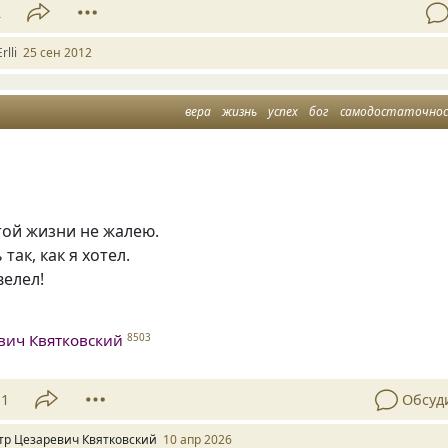
2
rlli
25 сен 2012
вера
жизнь
успех
бог
самодостаточно
этой жизни не жалею.
так, как я хотел.
велел!
вич Квятковский
8503
11
Обсуд
тр Цезаревич Квятковский
10 апр 2026