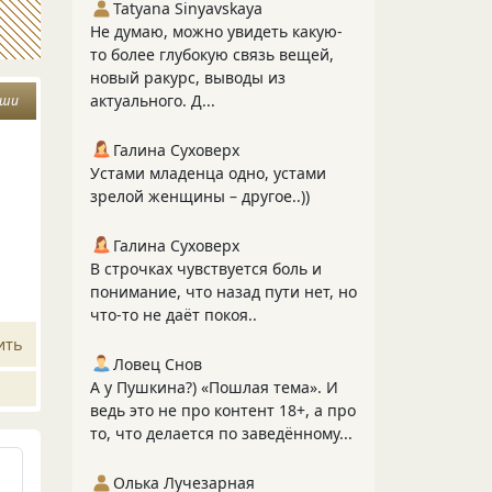
Tatyana Sinyavskaya
Не думаю, можно увидеть какую-
то более глубокую связь вещей,
новый ракурс, выводы из
актуального. Д...
уши
Галина Суховерх
Устами младенца одно, устами
зрелой женщины – другое..))
Галина Суховерх
В строчках чувствуется боль и
понимание, что назад пути нет, но
что-то не даёт покоя..
ить
Ловец Снов
А у Пушкина?) «Пошлая тема». И
ведь это не про контент 18+, а про
то, что делается по заведённому...
Олька Лучезарная