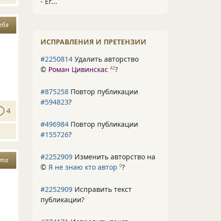
- Ег...
себя
ИСПРАВЛЕНИЯ И ПРЕТЕНЗИИ
#2250814
Удалить авторство
©
Роман Цивинскас
?
42
#875258
Повтор публикации
#594823
?
4
#496984
Повтор публикации
#155726
?
#2252909
Изменить авторство на
ота
©
Я не знаю кто автор
?
0
#2252909
Исправить текст
публикации?