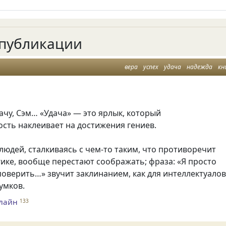
публикации
вера
успех
удача
надежда
кн
дачу, Сэм… «Удача» — это ярлык, который
сть наклеивает на достижения гениев.
юдей, сталкиваясь с чем-то таким, что противоречит
ике, вообще перестают соображать; фраза: «Я просто
 поверить…» звучит заклинанием, как для интеллектуалов
оумков.
нлайн
133