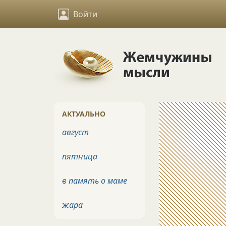
Войти
АКТУАЛЬНО
август
пятница
в память о маме
жара