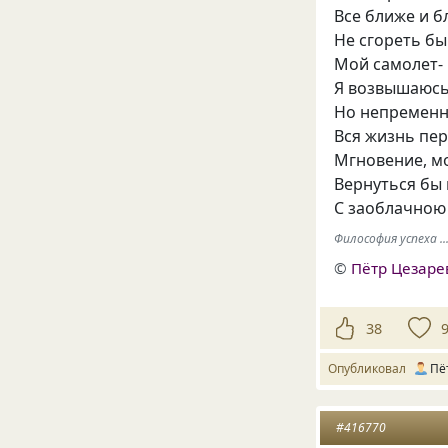
Все ближе и б
Не сгореть бы
Мой самолет- 
Я возвышаюсь
Но непременн
Вся жизнь пе
Мгновение, м
Вернуться бы 
С заоблачною
Философия успеха ..
©
Пётр Цезаре
38
Опубликовал
Пё
#416770