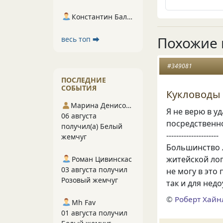
Константин Балухта
Похожие 
весь топ ⮕
#349081
ПОСЛЕДНИЕ
СОБЫТИЯ
Кукловоды
Марина Денисова 5
Я не верю в у
06 августа
посредственно
получил(а) Белый
---------------------
жемчуг
Большинство л
житейской лог
Роман Цивинскас
03 августа получил
не могу в это
Розовый жемчуг
так и для нед
©
Роберт Хай
Mh Fav
01 августа получил