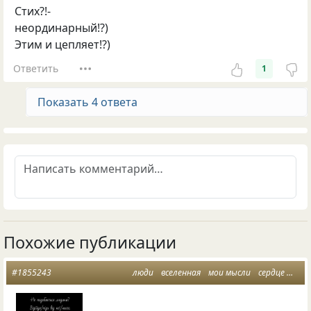
Стих?!-
неординарный!?)
Этим и цепляет!?)
Ответить
1
Показать 4 ответа
Похожие публикации
#1855243
люди
вселенная
мои мысли
сердце
цит