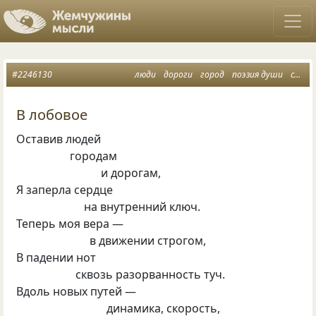
#2246130
люди
дороги
город
поэзия души
сюжеты жизни
В лобовое
Оставив людей
городам
и дорогам,
Я заперла сердце
на внутренний ключ.
Теперь моя вера —
в движении строгом,
В падении нот
сквозь разорванность туч.
Вдоль новых путей —
динамика, скорость,