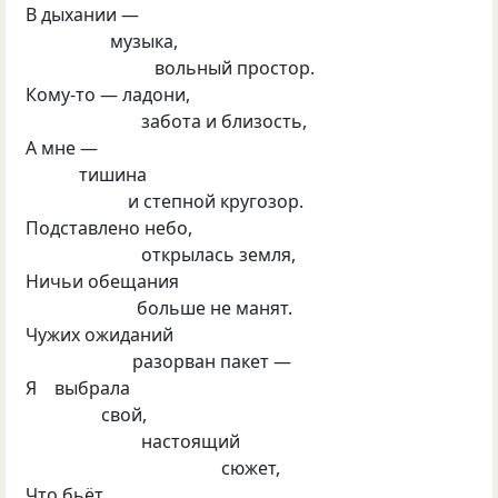
В дыхании —
музыка,
вольный простор.
Кому-то — ладони,
забота и близость,
А мне —
тишина
и степной кругозор.
Подставлено небо,
открылась земля,
Ничьи обещания
больше не манят.
Чужих ожиданий
разорван пакет —
Я выбрала
свой,
настоящий
сюжет,
Что бьёт