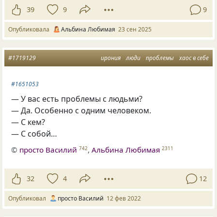
39
9
9
Опубликовала
Альбина Любимая
23 сен 2025
#1719129
ирония
люди
проблемы
хаос в себе
#1651053
— У вас есть проблемы с людьми?
— Да. Особенно с одним человеком.
— С кем?
— С собой…
©
просто Василий
,
Альбина Любимая
742
2311
32
4
12
Опубликовал
просто Василий
12 фев 2022