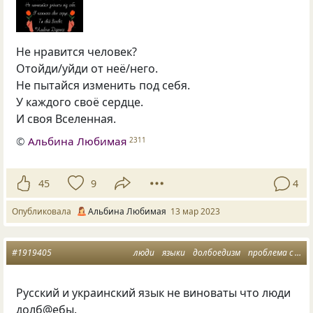
Не нравится человек?
Отойди/уйди от неё/него.
Не пытайся изменить под себя.
У каждого своё сердце.
И своя Вселенная.
©
Альбина Любимая
2311
45
9
4
Опубликовала
Альбина Любимая
13 мар 2023
#1919405
люди
языки
долбоедизм
проблема с головой
Русский и украинский язык не виноваты что люди
долб@ебы.