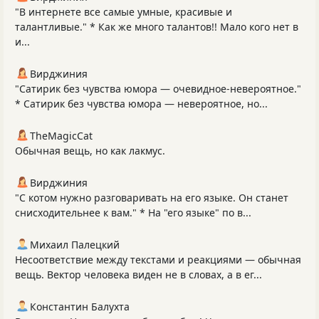
"В интернете все самые умные, красивые и
талантливые." * Как же много талантов!! Мало кого нет в
и...
Вирджиния
"Сатирик без чувства юмора — очевидное-невероятное."
* Сатирик без чувства юмора — невероятное, но...
TheMagicCat
Обычная вещь, но как лакмус.
Вирджиния
"С котом нужно разговаривать на его языке. Он станет
снисходительнее к вам." * На "его языке" по в...
Михаил Палецкий
Несоответствие между текстами и реакциями — обычная
вещь. Вектор человека виден не в словах, а в ег...
Константин Балухта