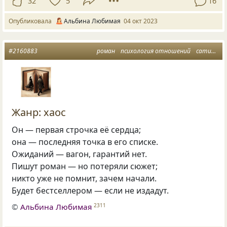
32
5
16
Опубликовала
Альбина Любимая
04 окт 2023
#2160883
роман
психология отношений
сатира ирония
Жанр: хаос
Он — первая строчка её сердца;
она — последняя точка в его списке.
Ожиданий — вагон, гарантий нет.
Пишут роман — но потеряли сюжет;
никто уже не помнит, зачем начали.
Будет бестселлером — если не издадут.
©
Альбина Любимая
2311