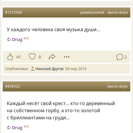
#1215568
размышления
мысли вслух
У каждого человека своя музыка души…
©
Drug
410
41
8
2
Опубликовал
Николай Другов
08 мар 2019
#836432
мысли вслух
Каждый несёт свой крест… кто-то деревянный
на собственном горбу, а кто-то золотой
с бриллиантами на груди…
©
Drug
410