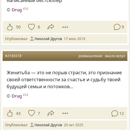
написанный бестселлер
©
Drug
410
50
6
9
Опубликовал
Николай Другов
17 июн 2019
#2169318
размышления
мысли вслух
Женитьба — это не порыв страсти, это признание
своей ответственности за счастье и судьбу твоей
будущей семьи и потомков…
©
Drug
410
43
7
12
Опубликовал
Николай Другов
20 окт 2025