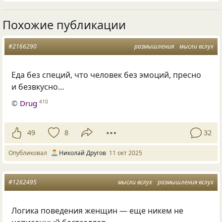
Похожие публикации
#2166290
размышления
мысли вслух
Еда без специй, что человек без эмоций, пресно
и безвкусно…
©
Drug
410
49
8
32
Опубликовал
Николай Другов
11 окт 2025
#1262495
мысли вслух
размышления вслух
Логика поведения женщин — еще никем не