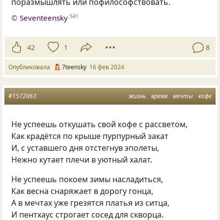
поразмышлять или пофилософствовать.
©
Seventeensky
541
42
1
8
Опубликовала
7teensky
16 фев 2024
#1572063
жизнь
время
мечты
кофе
Не успеешь откушать свой кофе с рассветом,
Как крадётся по крыше пурпурный закат
И, с уставшего дня отстегнув эполеты,
Нежно кутает плечи в уютный халат.
Не успеешь покоем зимы насладиться,
Как весна снаряжает в дорогу гонца,
А в мечтах уже грезятся платья из ситца,
И пентхаус строгает сосед для скворца.