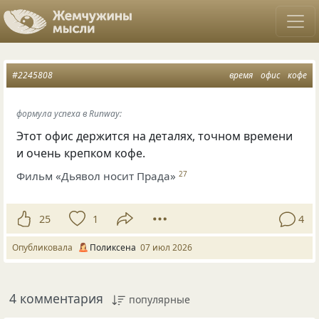
#2245808
время
офис
кофе
формула успеха в Runway:
Этот офис держится на деталях, точном времени
и очень крепком кофе.
Фильм «Дьявол носит Прада»
27
25
1
4
Опубликовала
Поликсена
07 июл 2026
4 комментария
популярные