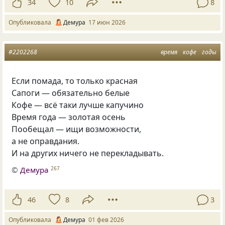
34
10
8
Опубликовала
Демура
17 июн 2026
#2202268
время
кофе
годы
Если помада, то только красная
Сапоги — обязательно белые
Кофе — всё таки лучше капучино
Время года — золотая осень
Пообещал — ищи возможности,
а не оправдания.
И на других ничего не перекладывать.
©
Демура
267
46
8
3
Опубликовала
Демура
01 фев 2026