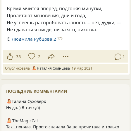
Время мчится вперёд, подгоняя минутки,
Пролетают мгновения, дни и года,
Не успеешь распробовать юность… нет, дудки, —
Не сдаваться нигде, ни за что, никогда.
©
Людмила Рубцова 2
170
35
2
1
Опубликовала
Наталия Солнцева
19 мар 2021
ПОСЛЕДНИЕ КОММЕНТАРИИ
Галина Суховерх
Ну да. ) В точку.))
TheMagicCat
Так...поняла. Просто сначала Ваше прочитала и только