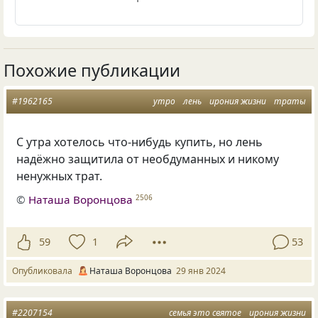
Похожие публикации
#1962165
утро
лень
ирония жизни
траты
С утра хотелось что-нибудь купить, но лень
надёжно защитила от необдуманных и никому
ненужных трат.
©
Наташа Воронцова
2506
59
1
53
Опубликовала
Наташа Воронцова
29 янв 2024
#2207154
семья это святое
ирония жизни