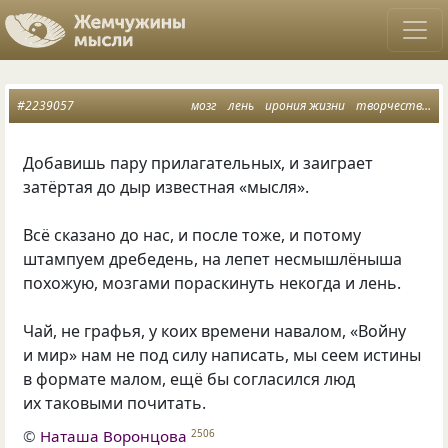
#2239057
мозг
лень
ирония жизни
творчество в этом мире
Добавишь пару прилагательных, и заиграет
затёртая до дыр известная «мысля».
Всё сказано до нас, и после тоже, и потому
штампуем дребедень, на лепет несмышлёныша
похожую, мозгами пораскинуть некогда и лень.
Чай, не графья, у коих времени навалом, «Войну
и мир» нам не под силу написать, мы сеем истины
в формате малом, ещё бы согласился люд
их таковыми почитать.
©
Наташа Воронцова
2506