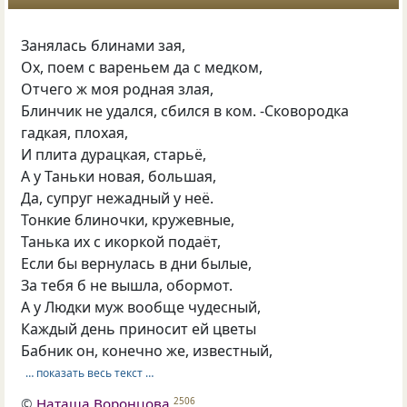
Занялась блинами зая,
Ох, поем с вареньем да с медком,
Отчего ж моя родная злая,
Блинчик не удался, сбился в ком. -Сковородка
гадкая, плохая,
И плита дурацкая, старьё,
А у Таньки новая, большая,
Да, супруг нежадный у неё.
Тонкие блиночки, кружевные,
Танька их с икоркой подаёт,
Если бы вернулась в дни былые,
За тебя б не вышла, обормот.
А у Людки муж вообще чудесный,
Каждый день приносит ей цветы
Бабник он, конечно же, известный,
… показать весь текст …
©
Наташа Воронцова
2506