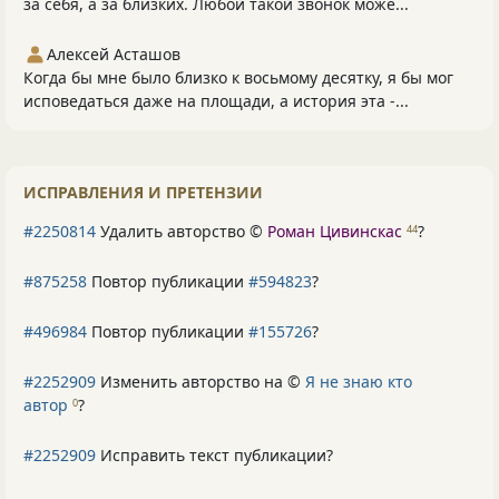
за себя, а за близких. Любой такой звонок може...
Алексей Асташов
Когда бы мне было близко к восьмому десятку, я бы мог
исповедаться даже на площади, а история эта -...
ИСПРАВЛЕНИЯ И ПРЕТЕНЗИИ
#2250814
Удалить авторство ©
Роман Цивинскас
?
44
#875258
Повтор публикации
#594823
?
#496984
Повтор публикации
#155726
?
#2252909
Изменить авторство на ©
Я не знаю кто
автор
?
0
#2252909
Исправить текст публикации?