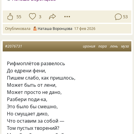
55
3
53
Опубликовала
Наташа Воронцова
17 фев 2026
#2076731
ирония
пара
лень
муза
Рифмоплётов развелось
До едрени фени,
Пишем слабо, как пришлось,
Может быть от лени,
Может просто не дано,
Разбери поди-ка,
Это было бы смешно,
Но смущает дико,
Что оставим за собой —
Том пустых творений?