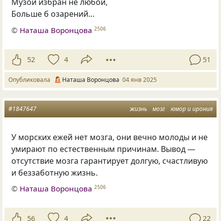
Музой избран не любой,
Больше б озарений…
©
Наташа Воронцова
2506
52
4
51
Опубликовала
Наташа Воронцова
04 янв 2025
#1847647
жизнь
мозг
юмор и ирония
У морских ежей нет мозга, они вечно молоды и не
умирают по естественным причинам. Вывод —
отсутствие мозга гарантирует долгую, счастливую
и беззаботную жизнь.
©
Наташа Воронцова
2506
56
4
22