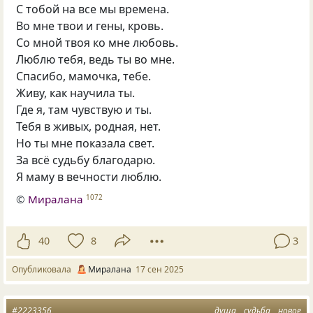
С тобой на все мы времена.
Во мне твои и гены, кровь.
Со мной твоя ко мне любовь.
Люблю тебя, ведь ты во мне.
Спасибо, мамочка, тебе.
Живу, как научила ты.
Где я, там чувствую и ты.
Тебя в живых, родная, нет.
Но ты мне показала свет.
За всё судьбу благодарю.
Я маму в вечности люблю.
©
Миралана
1072
40
8
3
Опубликовала
Миралана
17 сен 2025
#2223356
душа
судьба
новое