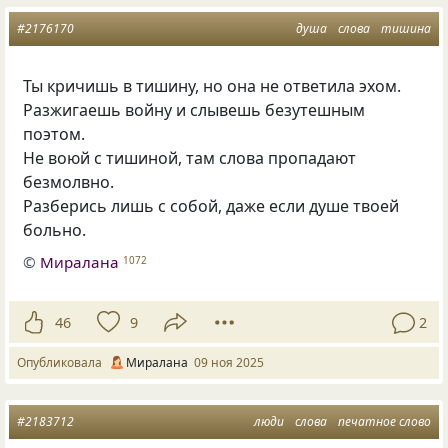
#2176170
душа
слова
тишина
Ты кричишь в тишину, но она не ответила эхом.
Разжигаешь войну и слывешь безутешным
поэтом.
Не воюй с тишиной, там слова пропадают
безмолвно.
Разберись лишь с собой, даже если душе твоей
больно.
©
Миралана
1072
46
9
2
Опубликовала
Миралана
09 ноя 2025
#2183712
люди
слова
печатное слово