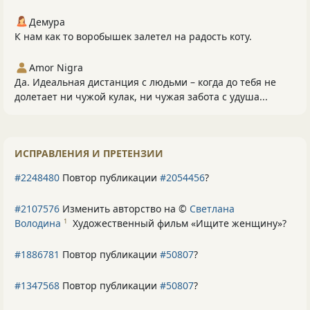
Демура
К нам как то воробышек залетел на радость коту.
Amor Nigra
Да. Идеальная дистанция с людьми – когда до тебя не
долетает ни чужой кулак, ни чужая забота с удуша...
ИСПРАВЛЕНИЯ И ПРЕТЕНЗИИ
#2248480
Повтор публикации
#2054456
?
#2107576
Изменить авторство на ©
Светлана
Володина
Художественный фильм «Ищите женщину»
?
1
#1886781
Повтор публикации
#50807
?
#1347568
Повтор публикации
#50807
?