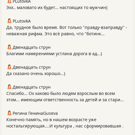
PLutоvkА
Эхх.. маловато их будет... настоящих то мужчин)
PLutоvkА
Да, трудное было время. Вот только "правду-взаправду" -
неважная рифма. Это всё равно, что "ботинк...
Двенадцать струн
Благими намерениями устлана дорога в ад...)
Двенадцать струн
Да сказано очень хорошо...)
Двенадцать струн
Спасибо... Ох каково было людям взрослым во всем
этом... имеющим ответственность за детей и за стари...
Регина ГенинаGuseva
Конечно память, но в нашем возрасте уже
ностальгирующая....И культура , нас сформировавшая .