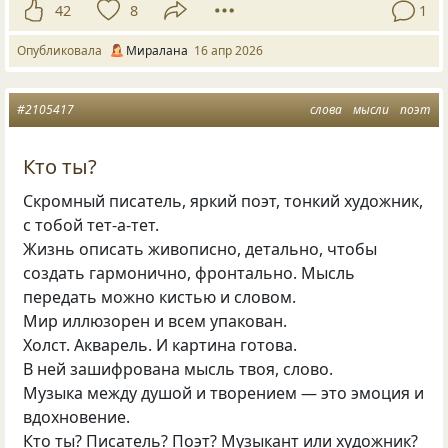
42
8
1
Опубликовала
Миралана
16 апр 2026
#2105417
слова
мысли
поэт
Кто ты?
Скромный писатель, яркий поэт, тонкий художник,
с тобой тет-а-тет.
Жизнь описать живописно, детально, чтобы
создать гармонично, фронтально. Мысль
передать можно кистью и словом.
Мир иллюзорен и всем упакован.
Холст. Акварель. И картина готова.
В ней зашифрована мысль твоя, слово.
Музыка между душой и творением — это эмоция и
вдохновение.
Кто ты? Писатель? Поэт? Музыкант или художник?