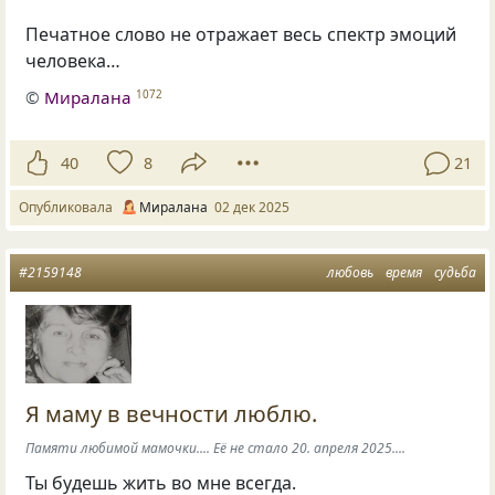
Печатное слово не отражает весь спектр эмоций
человека…
©
Миралана
1072
40
8
21
Опубликовала
Миралана
02 дек 2025
#2159148
любовь
время
судьба
Я маму в вечности люблю.
Памяти любимой мамочки.... Её не стало 20. апреля 2025....
Ты будешь жить во мне всегда.