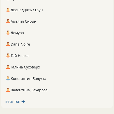
Двенадцать струн
Амалия Сирин
Демура
Dana Noire
Тай Ночка
Галина Суховерх
Константин Балухта
Валентина_Захарова
весь топ ⮕