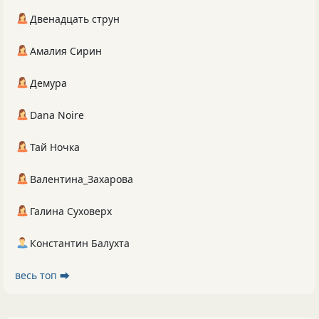
Двенадцать струн
Амалия Сирин
Демура
Dana Noire
Тай Ночка
Валентина_Захарова
Галина Суховерх
Константин Балухта
весь топ ⮕