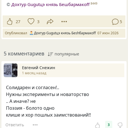
©
Дохтур Gugutцэ князь Бешбармакоff
8449
27
3
5
Опубликовал
Дохтур Gugutцэ князь Беshбармакоff
07 июн 2026
5 комментариев
популярные
Евгений Снежин
1 месяц назад
Солидарен и согласен!..
Нужны эксперименты и новаторство
.. А иначе? не
Поэзия - болото одно
клише и хор пошлых заимствований!!
Ответить
3