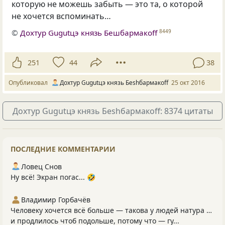
которую не можешь забыть — это та, о которой
не хочется вспоминать…
©
Дохтур Gugutцэ князь Бешбармакоff
8449
251
44
38
Опубликовал
Дохтур Gugutцэ князь Беshбармакоff
25 окт 2016
Дохтур Gugutцэ князь Беshбармакоff: 8374 цитаты
ПОСЛЕДНИЕ КОММЕНТАРИИ
Ловец Снов
Ну всё! Экран погас... 🤣
Владимир Горбачёв
Человеку хочется всё больше — такова у людей натура …
и продлилось чтоб подольше, потому что — гу...