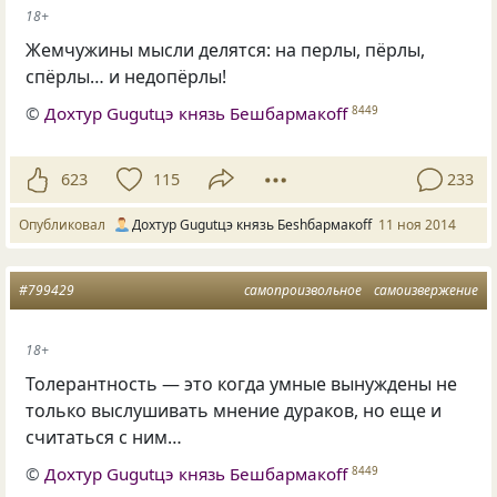
18+
Жемчужины мысли делятся: на перлы, пёрлы,
спёрлы… и недопёрлы!
©
Дохтур Gugutцэ князь Бешбармакоff
8449
623
115
233
Опубликовал
Дохтур Gugutцэ князь Беshбармакоff
11 ноя 2014
#799429
самопроизвольное
самоизвержение
18+
Толерантность — это когда умные вынуждены не
только выслушивать мнение дураков, но еще и
считаться с ним…
©
Дохтур Gugutцэ князь Бешбармакоff
8449