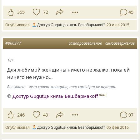
355
72
45
Опубликовал
Дохтур Gugutцэ князь Беshбармакоff
20 июл 2015
#860377
самопроизвольное
самоизвержение
18+
Для любимой женщины ничего не жалко, пока ей
ничего не нужно…
Бог знает - чего хочет женщина, тем сам чёрт не шутит.
©
Дохтур Gugutцэ князь Бешбармакоff
8449
246
49
97
Опубликовал
Дохтур Gugutцэ князь Беshбармакоff
05 фев 2016