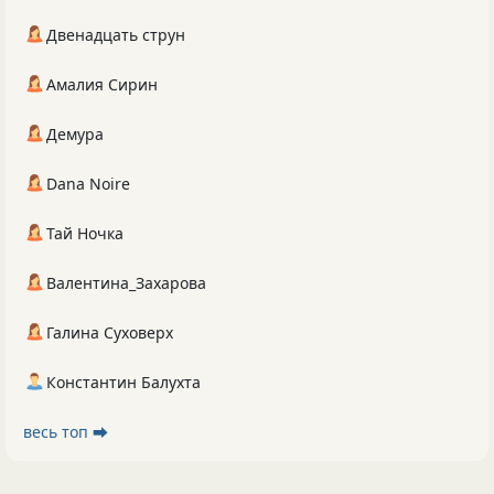
Двенадцать струн
Амалия Сирин
Демура
Dana Noire
Тай Ночка
Валентина_Захарова
Галина Суховерх
Константин Балухта
весь топ ⮕