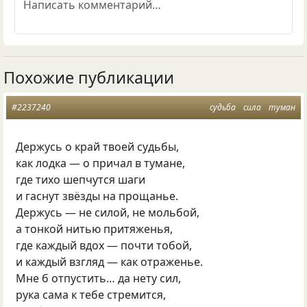
Похожие публикации
#2237240
судьба
сила
туман
Держусь о край твоей судьбы,
как лодка — о причал в тумане,
где тихо шепчутся шаги
и гаснут звёзды на прощанье.
Держусь — не силой, не мольбой,
а тонкой нитью притяженья,
где каждый вдох — почти тобой,
и каждый взгляд — как отраженье.
Мне б отпустить… да нету сил,
рука сама к тебе стремится,