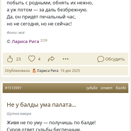
побыть с родными, обнять их нежно,
а уж потом — за даль безбрежную.
Да, он придёт печальный час,
но не сегодня, но не сейчас!
Фото: моё
©
Лариса Рига
2239
23
4
Обсудить
Опубликовала
Лариса Рига
19 дек 2025
#1510991
судьба
ответ
балда
Не у балды ума палата...
Шутка-юмора
Живя не по уму — получишь по балде!
Суров ответ судьбы беспечным.