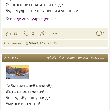
От этого не спрятаться нигде
Будь мудр — не останешься увечным!
©
Владимир Кудрявцев 2
2219
23
2
1
Опубликовал
SUok2
17 ноя 2020
#1806559
судьба
бог
знать
ответ
размышления вслух
Кабы знать всё наперёд,
Жить не интересно!
Бог судьбу нашу прядёт,
Ему всё известно!