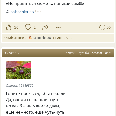
«Не нравиться сюжет… напиши сам!!!»
©
babochka 38
1070
30
2
50
Опубликовала
babochka 38
11 июн 2013
#2189365
печаль
судьба
ответ
пот
Ответ: #2189350
Гоните прочь судьбы печали.
Да, время сокращает путь,
но как бы ни манили дали,
ещё немного, ещё чуть-чуть