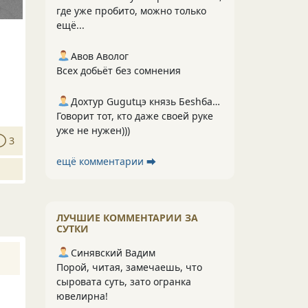
где уже пробито, можно только
ещё...
Авов Аволог
Всех добьёт без сомнения
Дохтур Gugutцэ князь Беshбармакоff
Говорит тот, кто даже своей руке
уже не нужен)))
3
ещё комментарии ⮕
ЛУЧШИЕ КОММЕНТАРИИ ЗА
СУТКИ
Синявский Вадим
Порой, читая, замечаешь, что
сыровата суть, зато огранка
ювелирна!