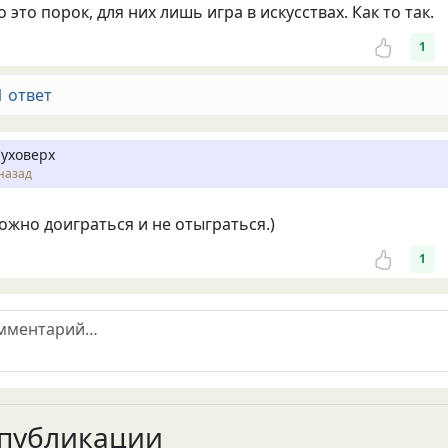
о это порок, для них лишь игра в искусствах. Как то так.
1
1 ответ
Суховерх
назад
можно доиграться и не отыграться.)
1
публикации