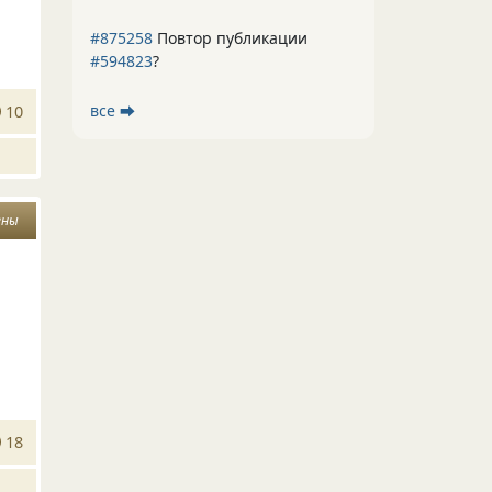
#875258
Повтор публикации
#594823
?
все ⮕
10
ены
18