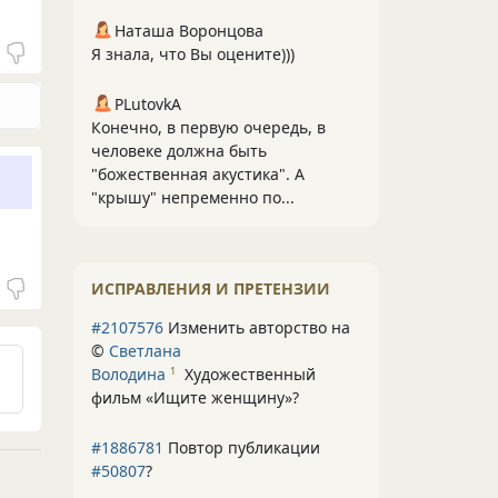
Наташа Воронцова
Я знала, что Вы оцените)))
PLutоvkА
Конечно, в первую очередь, в
человеке должна быть
"божественная акустика". А
"крышу" непременно по...
ИСПРАВЛЕНИЯ И ПРЕТЕНЗИИ
#2107576
Изменить авторство на
©
Светлана
Володина
Художественный
1
фильм «Ищите женщину»
?
#1886781
Повтор публикации
#50807
?