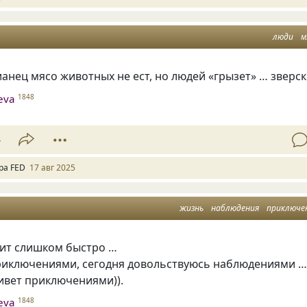
люди
м
анец мясо животных не ест, но людей «грызет» … зверск
heva
1848
4
ра FED
17 авг 2025
жизнь
наблюдения
приключе
ит слишком быстро …
риключениями, сегодня довольствуюсь наблюдениями 
живет приключениями)).
heva
1848