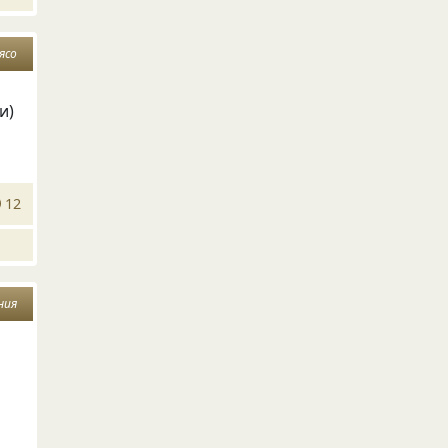
ясо
и)
12
ния
…