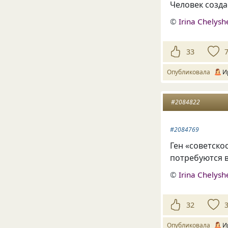
Человек созда
©
Irina Chelys
33
Опубликовала
И
#2084822
#2084769
Ген «советско
потребуются в
©
Irina Chelys
32
Опубликовала
И