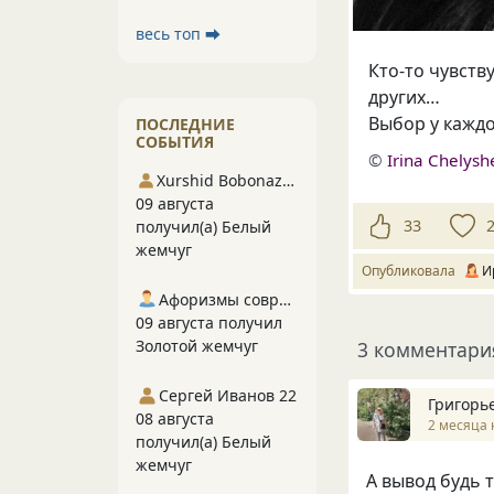
весь топ ⮕
Кто-то чувству
других…
Выбор у кажд
ПОСЛЕДНИЕ
СОБЫТИЯ
©
Irina Chelys
Xurshid Bobonazarov
09 августа
33
получил(а) Белый
жемчуг
Опубликовала
И
Афоризмы современников
09 августа получил
Золотой жемчуг
3 комментари
Сергей Иванов 22
Григорь
08 августа
2 месяца 
получил(а) Белый
жемчуг
А вывод будь т