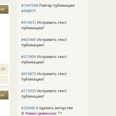
#1347568
Повтор публикации
ляд
#50807
?
#519672
Исправить текст
публикации?
#425466
Исправить текст
публикации?
#372909
Исправить текст
публикации?
57
#316875
Исправить текст
публикации?
#115025
Исправить текст
ера
публикации?
#2250814
Удалить авторство
©
Роман Цивинскас
?
46