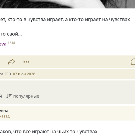
ет, кто-то в чувства играет, а кто-то играет на чувствах
ого свой…
heva
1848
2
ра FED
07 июн 2026
я
популярные
евна
назад
аков, что все играют на чьих то чувствах.