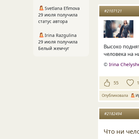
Svetlana Efimova
#2107121
29 июля получила
статус автора
Irina Razgulina
29 июля получила
Высоко поднят
Белый жемчуг
человека на н
©
Irina Chelys
55
Опубликовала
И
#2182494
Что ни чело