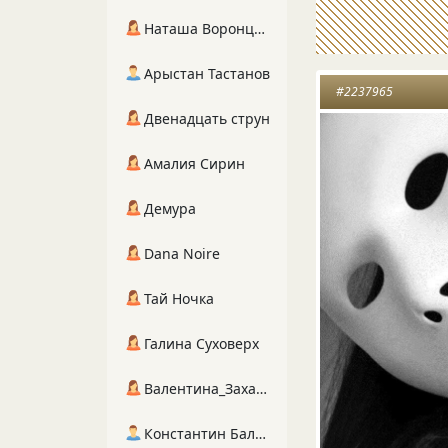
Наташа Воронцова
Арыстан Тастанов
#2237965
Двенадцать струн
Амалия Сирин
Демура
Dana Noire
Тай Ночка
Галина Суховерх
Валентина_Захарова
Константин Балухта