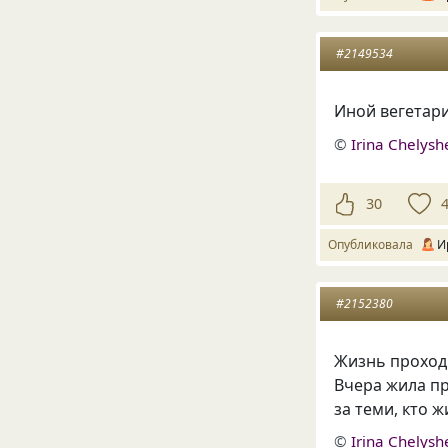
#2149534
Иной вегетари
©
Irina Chelys
30
Опубликовала
И
#2152380
Жизнь проход
Вчера жила п
за теми, кто 
©
Irina Chelys