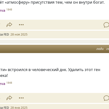
ёт «атмосферу» присутствия тем, чем он внутри богат.
heva
1848
7
ра FED
28 ноя 2025
люди
г
сти» встроился в человеческий днк. Удалить этот ген
ека!
heva
1848
3
ра FED
28 янв 2025