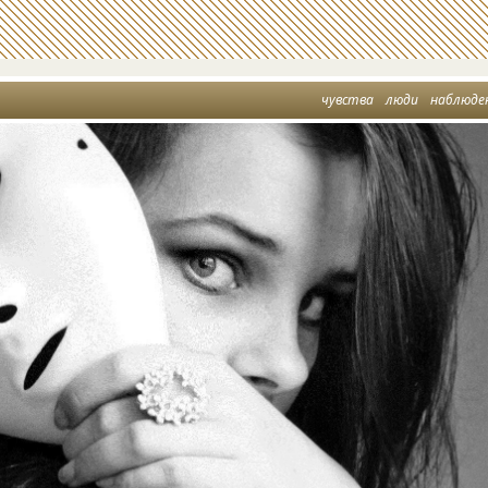
чувства
люди
наблюде