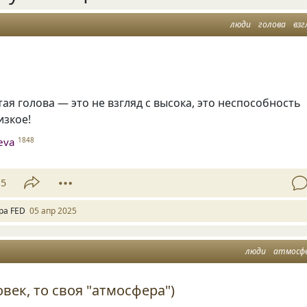
люди
голова
взг
ая голова — это не взгляд с высока, это неспособность
изкое!
heva
1848
15
ра FED
05 апр 2025
люди
атмосф
век, то своя "атмосфера")