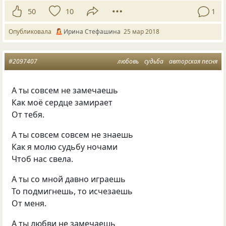
50
10
1
Опубликовала
Ирина Стефашина
25 мар 2018
#2097407
любовь
судьба
авторская песня
А ты совсем не замечаешь
Как моё сердце замирает
От тебя.
А ты совсем совсем не знаешь
Как я молю судьбу ночами
Чтоб нас свела.
А ты со мной давно играешь
То подмигнешь, то исчезаешь
От меня.
А ты любви не замечаешь