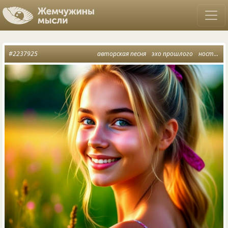
#2237925
авторская песня
эхо прошлого
ностальгия по чувствам