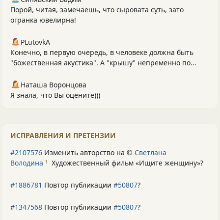
Порой, читая, замечаешь, что сыровата суть, зато
огранка ювелирна!
PLutоvkА
Конечно, в первую очередь, в человеке должна быть
"божественная акустика". А "крышу" непременно по...
Наташа Воронцова
Я знала, что Вы оцените)))
ИСПРАВЛЕНИЯ И ПРЕТЕНЗИИ
#2107576
Изменить авторство на ©
Светлана
Володина
Художественный фильм «Ищите женщину»
?
1
#1886781
Повтор публикации
#50807
?
#1347568
Повтор публикации
#50807
?