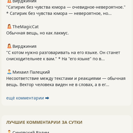
Вирджиния
"Сатирик без чувства юмора — очевидное-невероятное."
* Сатирик без чувства юмора — невероятное, но...
TheMagicCat
Обычная вещь, но как лакмус.
Вирджиния
"С котом нужно разговаривать на его языке. Он станет
снисходительнее к вам." * На "его языке" по в...
Михаил Палецкий
Несоответствие между текстами и реакциями — обычная
вещь. Вектор человека виден не в словах, а в ег...
ещё комментарии ⮕
ЛУЧШИЕ КОММЕНТАРИИ ЗА СУТКИ
Синявский Вадим