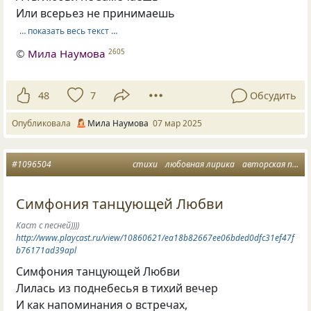
Или всерьез не принимаешь
… показать весь текст …
©
Мила Наумова
2605
48
7
Обсудить
Опубликовала
Мила Наумова
07 мар 2025
#1096504
стихи
любовная лирика
авторская песня
Симфония танцующей Любви
Каст с песней))))
http://www.playcast.ru/view/10860621/ea18b82667ee06bded0dfc31ef47f
b76171ad39apl
Симфония танцующей Любви
Лилась из поднебесья в тихий вечер
И как напоминания о встречах,