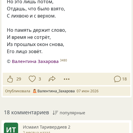
Но это лишь потом,
Отдашь, что было взято,
С лихвою и с верхом.
Но память держит слово,
И время не сотрёт,
Из прошлых окон снова,
Его лицо зовёт.
©
Валентина Захарова
3480
29
3
18
Опубликовала
Валентина_Захарова
07 июн 2026
18 комментариев
популярные
Исмаил Таривердиев 2
ИТ
2 месяца назад