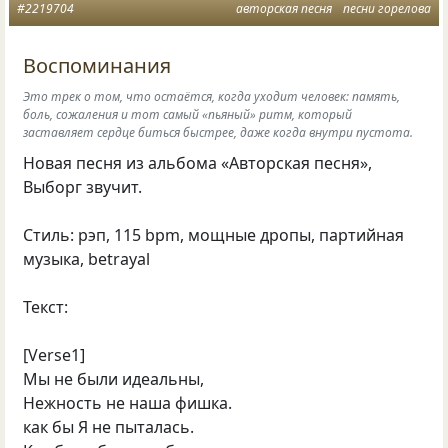
#2219704
авторская песня
песни горелова
Воспоминания
Это трек о том, что остаётся, когда уходит человек: память,
боль, сожаления и тот самый «пьяный» ритм, который
заставляет сердце биться быстрее, даже когда внутри пустота.
Новая песня из альбома «Авторская песня»,
Выборг звучит.
Стиль: рэп, 115 bpm, мощные дропы, партийная
музыка, betrayal
Текст:
[Verse1]
Мы не были идеальны,
Нежность не наша фишка.
как бы Я не пыталась.