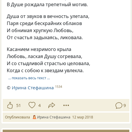
В Душе рождала трепетный мотив.
Душа от звуков в вечность улетала,
Паря среди бескрайних облаков
И обнимая хрупкую Любовь,
От счастья задыхаясь, ликовала.
Касанием незримого крыла
Любовь, лаская Душу согревала,
И со стыдливой страстью целовала,
Когда с собою к звездам увлекла.
… показать весь текст …
©
Ирина Стефашина
1534
51
4
9
Опубликовала
Ирина Стефашина
12 мар 2018