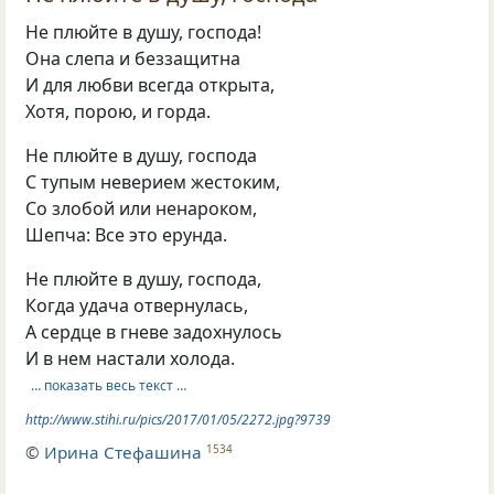
Не плюйте в душу, господа!
Она слепа и беззащитна
И для любви всегда открыта,
Хотя, порою, и горда.
Не плюйте в душу, господа
С тупым неверием жестоким,
Со злобой или ненароком,
Шепча: Все это ерунда.
Не плюйте в душу, господа,
Когда удача отвернулась,
А сердце в гневе задохнулось
И в нем настали холода.
… показать весь текст …
http://www.stihi.ru/pics/2017/01/05/2272.jpg?9739
©
Ирина Стефашина
1534