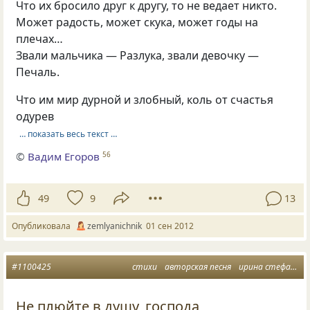
Что их бросило друг к другу, то не ведает никто.
Может радость, может скука, может годы на
плечах…
Звали мальчика — Разлука, звали девочку —
Печаль.
Что им мир дурной и злобный, коль от счастья
одурев
… показать весь текст …
©
Вадим Егоров
56
49
9
13
Опубликовала
zemlyanichnik
01 сен 2012
#1100425
стихи
авторская песня
ирина стефашина
Не плюйте в душу, господа