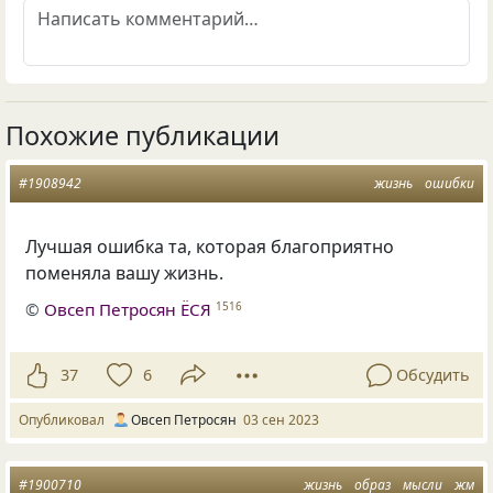
Похожие публикации
#1908942
жизнь
ошибки
Лучшая ошибка та, которая благоприятно
поменяла вашу жизнь.
©
Овсеп Петросян ЁСЯ
1516
37
6
Обсудить
Опубликовал
Овсеп Петросян
03 сен 2023
#1900710
жизнь
образ
мысли
жм