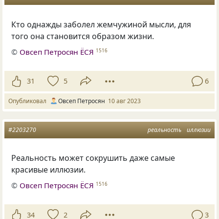
Кто однажды заболел жемчужиной мысли, для
того она становится образом жизни.
©
Овсеп Петросян ЁСЯ
1516
31
5
6
Опубликовал
Овсеп Петросян
10 авг 2023
#2203270
реальность
иллюзии
Реальность может сокрушить даже самые
красивые иллюзии.
©
Овсеп Петросян ЁСЯ
1516
34
2
3