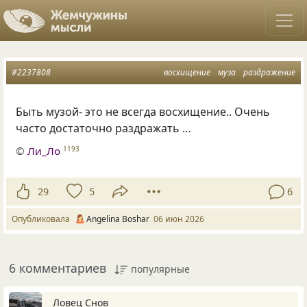
#2237808
восхищение
муза
раздражение
Быть музой- это не всегда восхищение.. Очень
часто достаточно раздражать …
©
Ли_Ло
1193
29
5
6
Опубликовала
Angelina Boshar
06 июн 2026
6 комментариев
популярные
Ловец Снов