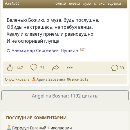
#381566
стихи
поэзия
муза
стихотворения
му
Веленью Божию, о муза, будь послушна,
Обиды не страшась, не требуя венца,
Хвалу и клевету приемли равнодушно
И не оспоривай глупца.
©
Александр Сергеевич Пушкин
487
147
31
39
Опубликовала
Арина Забавина
06 июн 2013
Angelina Boshar: 1192 цитаты
ПОСЛЕДНИЕ КОММЕНТАРИИ
Бородул Евгений Николаевич