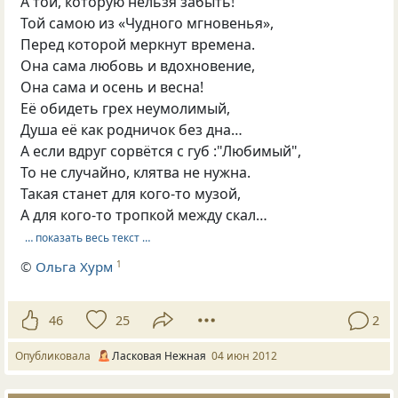
А той, которую нельзя забыть!
Той самою из «Чудного мгновенья»,
Перед которой меркнут времена.
Она сама любовь и вдохновение,
Она сама и осень и весна!
Её обидеть грех неумолимый,
Душа её как родничок без дна…
А если вдруг сорвётся с губ :"Любимый",
То не случайно, клятва не нужна.
Такая станет для кого-то музой,
А для кого-то тропкой между скал…
… показать весь текст …
©
Ольга Хурм
1
46
25
2
Опубликовала
Ласковая Нежная
04 июн 2012