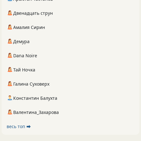
Двенадцать струн
Амалия Сирин
Демура
Dana Noire
Тай Ночка
Галина Суховерх
Константин Балухта
Валентина_Захарова
весь топ ⮕