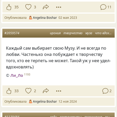
35
3
11
Опубликовала
Angelina Boshar
02 мая 2023
#2059574
ирония
творчество
муза
что вдохновляет
Каждый сам выбирает свою Музу. И не всегда по
любви. Частенько она побуждает к творчеству
того, кто ее терпеть не может. Такой уж у нее удел-
вдохновлять)
©
Ли_Ло
1193
33
2
2
Опубликовала
Angelina Boshar
12 ноя 2024
#1139484
леди
комплименты
восхищение
мысли