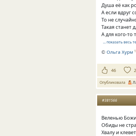
Душа её как р
А если вдруг с
То не случайно
Такая станет д
А для кого-то
… показать весь т
©
Ольга Хурм
46
Опубликовала
Л
#381566
Веленью Божию
Обиды не стра
Хвалу и клев