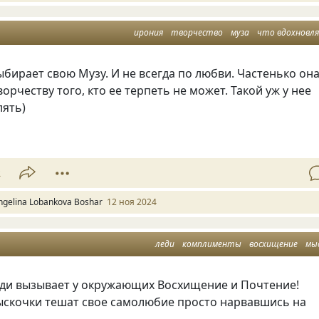
ирония
творчество
муза
что вдохновл
бирает свою Музу. И не всегда по любви. Частенько он
орчеству того, кто ее терпеть не может. Такой уж у нее
лять)
2
ngelina Lobankova Boshar
12 ноя 2024
леди
комплименты
восхищение
мы
ди вызывает у окружающих Восхищение и Почтение!
ыскочки тешат свое самолюбие просто нарвавшись на