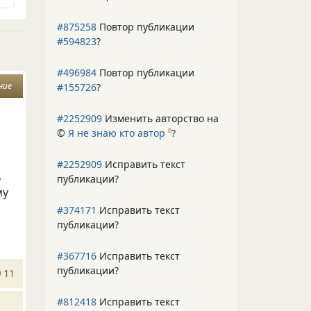
#875258
Повтор публикации
#594823
?
#496984
Повтор публикации
ние
#155726
?
#2252909
Изменить авторство на
©
Я не знаю кто автор
?
0
#2252909
Исправить текст
,
публикации?
му
#374171
Исправить текст
публикации?
#367716
Исправить текст
публикации?
11
#812418
Исправить текст