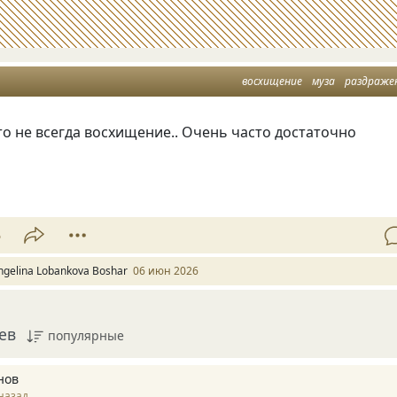
восхищение
муза
раздраже
то не всегда восхищение.. Очень часто достаточно
5
ngelina Lobankova Boshar
06 июн 2026
ев
популярные
нов
назад