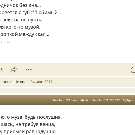
одничок без дна…
орвётся с губ :"Любимый",
, клятва не нужна.
ля кого-то музой,
 тропкой между скал…
екст …
1
25
асковая Нежная
04 июн 2012
стихи
поэзия
муза
стихотворения
мудро
, о муза, будь послушна,
шась, не требуя венца,
ету приемли равнодушно