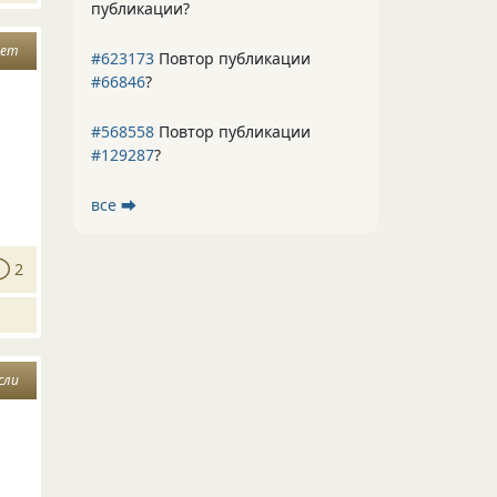
публикации?
яет
#623173
Повтор публикации
#66846
?
а
#568558
Повтор публикации
#129287
?
все ⮕
2
сли