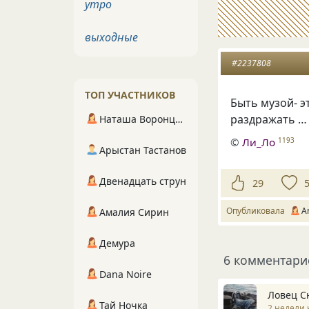
утро
выходные
#2237808
ТОП УЧАСТНИКОВ
Быть музой- э
раздражать …
Наташа Воронцова
©
Ли_Ло
1193
Арыстан Тастанов
Двенадцать струн
29
Опубликовала
A
Амалия Сирин
Демура
6 комментари
Dana Noire
Ловец С
Тай Ночка
2 недели 