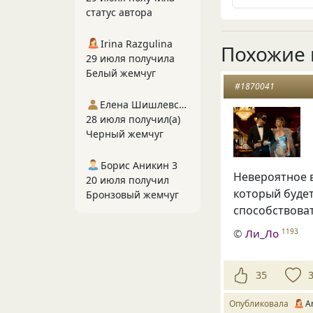
статус автора
Irina Razgulina
Похожие 
29 июля получила
Белый жемчуг
#1870041
Елена Шишлевская
28 июля получил(а)
Черный жемчуг
Борис Аникин 3
Невероятное 
20 июля получил
который будет
Бронзовый жемчуг
способствоват
©
Ли_Ло
1193
35
Опубликовала
A