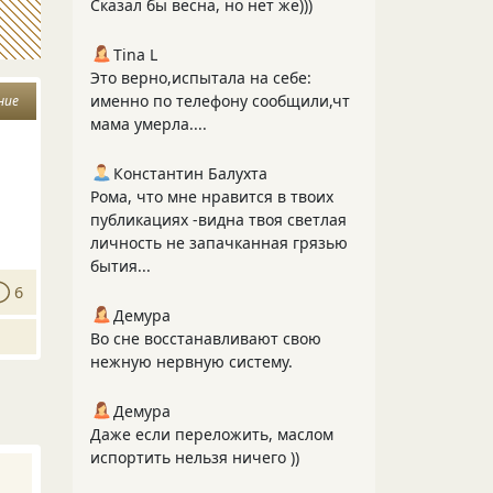
Сказал бы весна, но нет же)))
Tina L
Это верно,испытала на себе:
именно по телефону сообщили,чт
ние
мама умерла....
Константин Балухта
Рома, что мне нравится в твоих
публикациях -видна твоя светлая
личность не запачканная грязью
бытия...
6
Демура
Во сне восстанавливают свою
нежную нервную систему.
Демура
Даже если переложить, маслом
испортить нельзя ничего ))