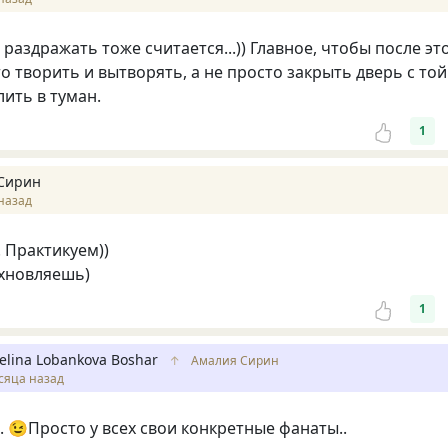
раздражать тоже считается...)) Главное, чтобы после эт
о творить и вытворять, а не просто закрыть дверь с той
лить в туман.
1
Сирин
назад
 Практикуем))
охновляешь)
1
elina Lobankova Boshar
↑
Амалия Сирин
сяца назад
.. 😉Просто у всех свои конкретные фанаты..