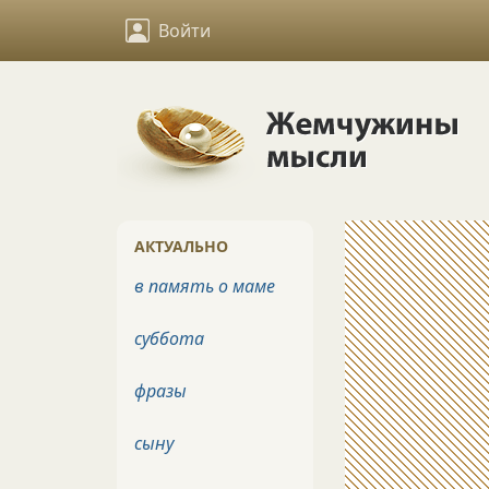
Войти
АКТУАЛЬНО
в память о маме
суббота
фразы
сыну