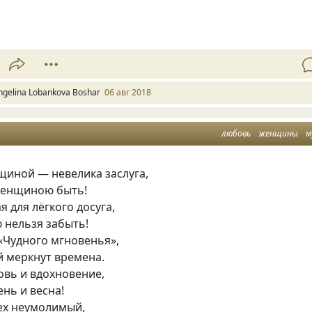
ngelina Lobankova Boshar
06 авг 2018
любовь
женщины
м
щиной — невелика заслуга,
женщиною быть!
я для лёгкого досуга,
ю нельзя забыть!
«Чудного мгновенья»,
й меркнут времена.
овь и вдохновение,
ень и весна!
рех неумолимый,