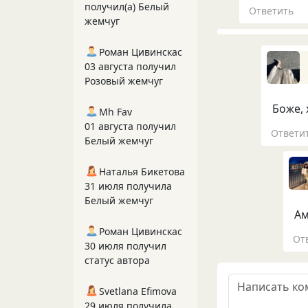
получил(а) Белый
Ответить
жемчуг
Роман Цивинскас
03 августа получил
Розовый жемчуг
Боже, 
Mh Fav
01 августа получил
Ответи
Белый жемчуг
Наталья Бикетова
31 июля получила
Белый жемчуг
Ам
Роман Цивинскас
От
30 июля получил
статус автора
Svetlana Efimova
29 июля получила