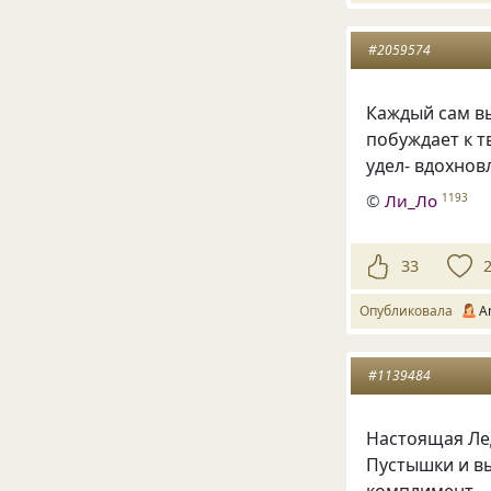
#2059574
Каждый сам вы
побуждает к тв
удел- вдохнов
©
Ли_Ло
1193
33
Опубликовала
A
#1139484
Настоящая Ле
Пустышки и в
комплимент…