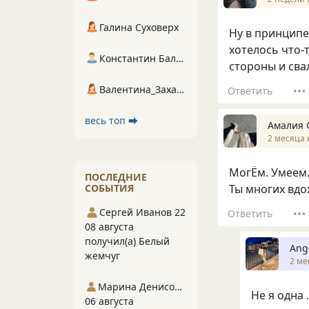
Галина Суховерх
Ну в принципе 
хотелось что-т
Константин Балухта
стороны и сва
Валентина_Захарова
Ответить
весь топ ⮕
Амалия 
2 месяца 
МогЁм. Умеем.
ПОСЛЕДНИЕ
СОБЫТИЯ
Ты многих вд
Сергей Иванов 22
Ответить
08 августа
получил(а) Белый
Ang
жемчуг
2 ме
Марина Денисова 5
Не я одна 
06 августа