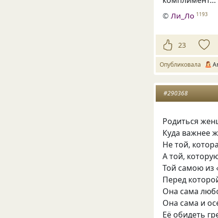
©
Ли_Ло
1193
23
Опубликовала
A
#290368
Родиться жен
Куда важнее 
Не той, котора
А той, котору
Той самою из 
Перед которо
Она сама люб
Она сама и ос
Её обидеть г