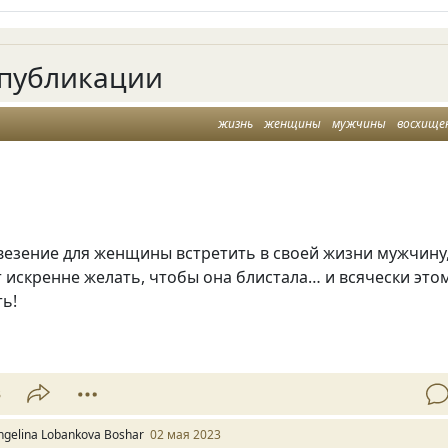
публикации
жизнь
женщины
мужчины
восхище
везение для женщины встретить в своей жизни мужчину
 искренне желать, чтобы она блистала… и всячески это
ь!
3
ngelina Lobankova Boshar
02 мая 2023