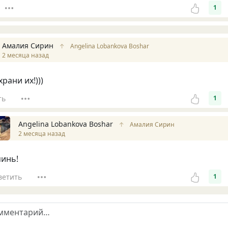
1
Амалия Сирин
↑
Angelina Lobankova Boshar
2 месяца назад
храни их!)))
ть
1
Angelina Lobankova Boshar
↑
Амалия Сирин
2 месяца назад
инь!
ветить
1