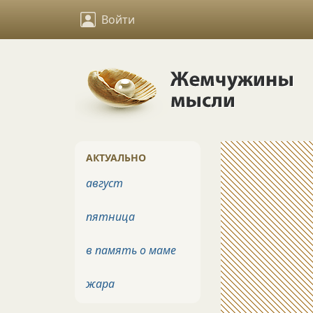
Войти
АКТУАЛЬНО
август
пятница
в память о маме
жара