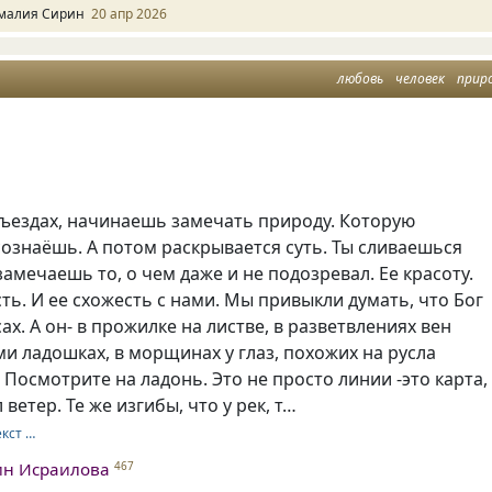
малия Сирин
20 апр 2026
любовь
человек
прир
зъездах, начинаешь замечать природу. Которую
сознаёшь. А потом раскрывается суть. Ты сливаешься
замечаешь то, о чем даже и не подозревал. Ее красоту.
ть. И ее схожесть с нами. Мы привыкли думать, что Бог
сах. А он- в прожилке на листве, в разветвлениях вен
ми ладошках, в морщинах у глаз, похожих на русла
 Посмотрите на ладонь. Это не просто линии -это карта,
ветер. Те же изгибы, что у рек, т…
екст …
ин Исраилова
467