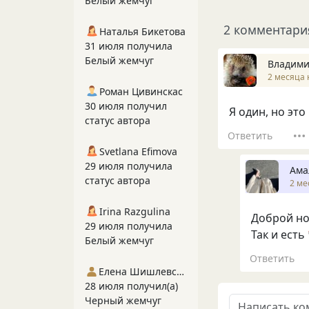
Белый жемчуг
2 комментари
Наталья Бикетова
31 июля получила
Белый жемчуг
Владими
2 месяца 
Роман Цивинскас
30 июля получил
Я один, но это
статус автора
Ответить
Svetlana Efimova
29 июля получила
Ама
статус автора
2 ме
Irina Razgulina
Доброй но
29 июля получила
Так и есть ❤️
Белый жемчуг
Ответить
Елена Шишлевская
28 июля получил(а)
Черный жемчуг