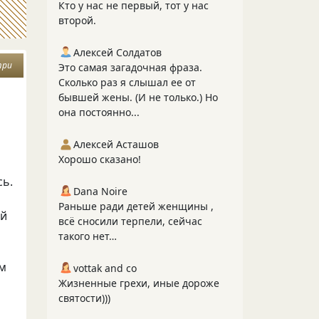
Кто у нас не первый, тот у нас
второй.
Алексей Солдатов
три
Это самая загадочная фраза.
Сколько раз я слышал ее от
бывшей жены. (И не только.) Но
она постоянно...
Алексей Асташов
Хорошо сказано!
.
сь.
Dana Noire
Раньше ради детей женщины ,
ый
всё сносили терпели, сейчас
такого нет…
ам
vottak and co
Жизненные грехи, иные дороже
святости)))