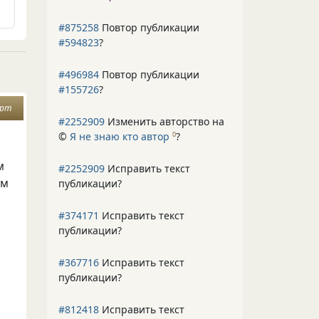
#875258
Повтор публикации
#594823
?
#496984
Повтор публикации
#155726
?
арт
#2252909
Изменить авторство на
©
Я не знаю кто автор
?
0
м
#2252909
Исправить текст
им
публикации?
#374171
Исправить текст
публикации?
#367716
Исправить текст
публикации?
#812418
Исправить текст