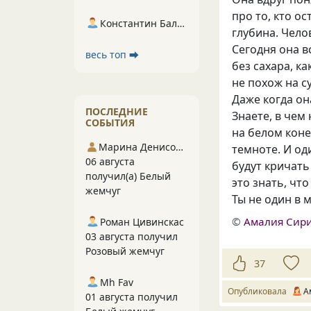
про то, кто ос
Константин Балухта
глубина. Чело
Сегодня она в
весь топ ⮕
без сахара, к
не похож на с
Даже когда он
ПОСЛЕДНИЕ
Знаете, в чем
СОБЫТИЯ
на белом коне
Марина Денисова 5
темноте. И од
06 августа
будут кричать
получил(а) Белый
это знать, чт
жемчуг
Ты не один в 
©
Амалия Сир
Роман Цивинскас
03 августа получил
Розовый жемчуг
37
Mh Fav
Опубликовала
А
01 августа получил