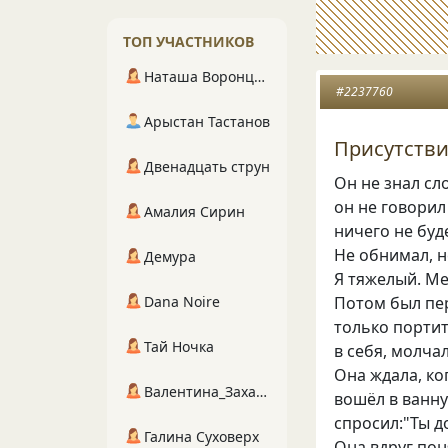
ТОП УЧАСТНИКОВ
Наташа Воронцова
#2237760
Арыстан Тастанов
Присутств
Двенадцать струн
Он не знал сл
он не говорил
Амалия Сирин
ничего не буд
Не обнимал, н
Демура
Я тяжелый. Ме
Потом был пер
Dana Noire
только портит
Тай Ночка
в себя, молча
Она ждала, ко
Валентина_Захарова
вошёл в ванну
спросил:"Ты д
Галина Суховерх
Она вдруг пон