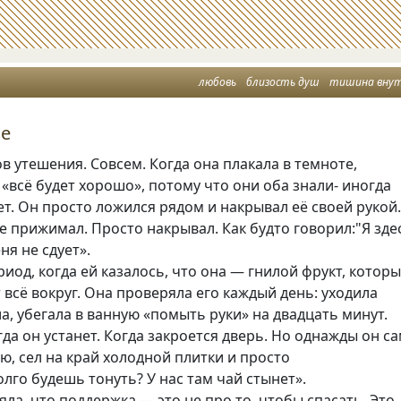
любовь
близость душ
тишина вну
ие
ов утешения. Совсем. Когда она плакала в темноте,
 «всё будет хорошо», потому что они оба знали- иногда
ет. Он просто ложился рядом и накрывал её своей рукой
е прижимал. Просто накрывал. Как будто говорил:"Я зде
ня не сдует».
иод, когда ей казалось, что она — гнилой фрукт, котор
 всё вокруг. Она проверяла его каждый день: уходила
ла, убегала в ванную «помыть руки» на двадцать минут.
гда он устанет. Когда закроется дверь. Но однажды он с
ю, сел на край холодной плитки и просто
олго будешь тонуть? У нас там чай стынет».
яла, что поддержка — это не про то, чтобы спасать. Это