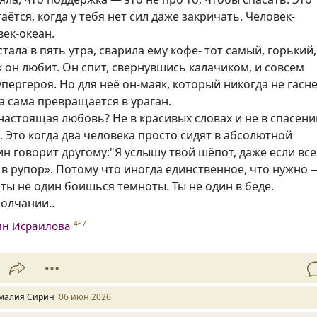
таётся, когда у тебя нет сил даже закричать. Человек-
век-океан.
стала в пять утра, сварила ему кофе- тот самый, горький,
ак он любит. Он спит, свернувшись калачиком, и совсем
упергероя. Но для неё он-маяк, который никогда не гасне
а сама превращается в ураган.
 настоящая любовь? Не в красивых словах и не в спасен
. Это когда два человека просто сидят в абсолютной
ин говорит другому:"Я услышу твой шёпот, даже если все
 в рупор». Потому что иногда единственное, что нужно 
о ты не один боишься темноты. Ты не один в беде.
молчании..
ин Исраилова
467
малия Сирин
06 июн 2026