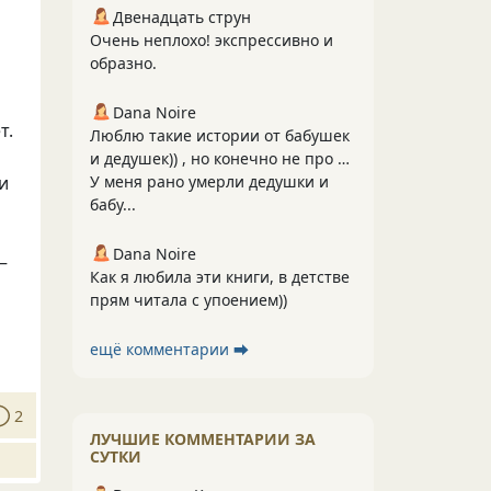
Двенадцать струн
Очень неплохо! экспрессивно и
образно.
Dana Noire
т.
Люблю такие истории от бабушек
и дедушек)) , но конечно не про …
ии
У меня рано умерли дедушки и
бабу...
Dana Noire
—
Как я любила эти книги, в детстве
прям читала с упоением))
ещё комментарии ⮕
2
ЛУЧШИЕ КОММЕНТАРИИ ЗА
СУТКИ