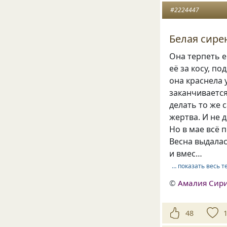
#2224447
Белая сире
Она терпеть е
её за косу, по
она краснела 
заканчивается
делать то же с
жертва. И не 
Но в мае всё
Весна выдалас
и вмес…
… показать весь т
©
Амалия Сир
48