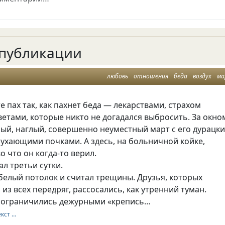
публикации
любовь
отношения
беда
воздух
м
те пах так, как пахнет беда — лекарствами, страхом
етами, которые никто не догадался выбросить. За окно
пый, наглый, совершенно неуместный март с его дурацк
ухающими почками. А здесь, на больничной койке,
о что он когда-то верил.
л третьи сутки.
белый потолок и считал трещины. Друзья, которых
 из всех передряг, рассосались, как утренний туман.
 ограничились дежурными «крепись…
екст …