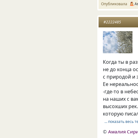
Опубликовала
А
#2222485
Когда ты в ра
не до конца о
с природой и 
Ее нереальнос
-где-то в небе
на наших с ва
высохших рек.
которую писал 
… показать весь т
©
Амалия Сир