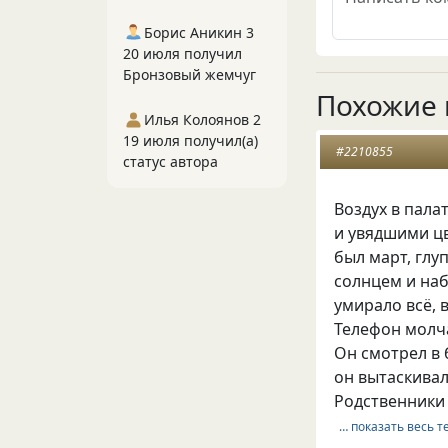
Борис Аникин 3
20 июля получил
Бронзовый жемчуг
Похожие 
Илья Колоянов 2
19 июля получил(а)
#2210855
статус автора
Воздух в пала
и увядшими цв
был март, глу
солнцем и наб
умирало всё, в
Телефон молча
Он смотрел в 
он вытаскивал
Родственники
… показать весь т