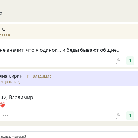
я
р_
назад
 не значит, что я одинок... и беды бывают общие...
1
лия Сирин
↑
Владимир_
сяца назад
чи, Владимир!
‍🩹
1