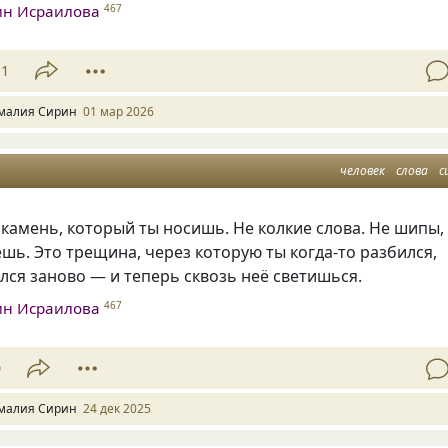
ин Исраилова
467
11
малия Сирин
01 мар 2026
человек
слова
с
 камень, который ты носишь. Не колкие слова. Не шипы,
шь. Это трещина, через которую ты когда-то разбился,
лся заново — и теперь сквозь неё светишься.
ин Исраилова
467
9
малия Сирин
24 дек 2025