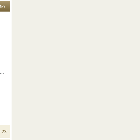
ень
ю…
23