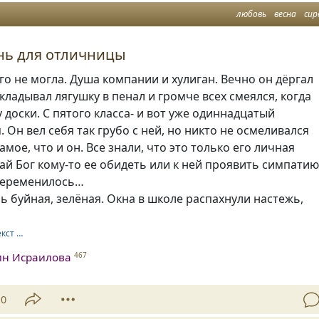
любовь
весна
сир
нь для отличницы
го не могла. Душа компании и хулиган. Вечно он дёргал
дкладывал лягушку в пенал и громче всех смеялся, когда
у доски. С пятого класса- и вот уже одиннадцатый
. Он вел себя так грубо с ней, но никто не осмеливался
амое, что и он. Все знали, что это только его личная
дай Бог кому-то ее обидеть или к ней проявить симпати
 переменилось…
ь буйная, зелёная. Окна в школе распахнули настежь,
екст …
ин Исраилова
467
10