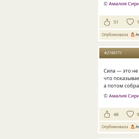
©
Амалия Сир
51
Опубликовала
А
#2190771
Сила — это не
что показывае
а потом собра
©
Амалия Сир
48
Опубликовала
А