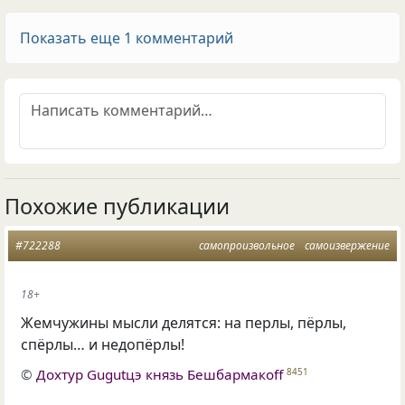
Показать еще 1 комментарий
Похожие публикации
#722288
самопроизвольное
самоизвержение
18+
Жемчужины мысли делятся: на перлы, пёрлы,
спёрлы… и недопёрлы!
©
Дохтур Gugutцэ князь Бешбармакоff
8451