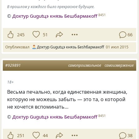
В прошлом у каждого было прекрасное будущее.
©
Дохтур Gugutцэ князь Бешбармакоff
8451
245
51
66
Опубликовал
Дохтур Gugutцэ князь Беshбармакоff
01 июл 2015
#929891
самопроизвольное
самоизвержение
18+
Весьма печально, когда единственная женщина,
которую не можешь забыть — это та, о которой
не хочется вспоминать…
©
Дохтур Gugutцэ князь Бешбармакоff
8451
251
44
38