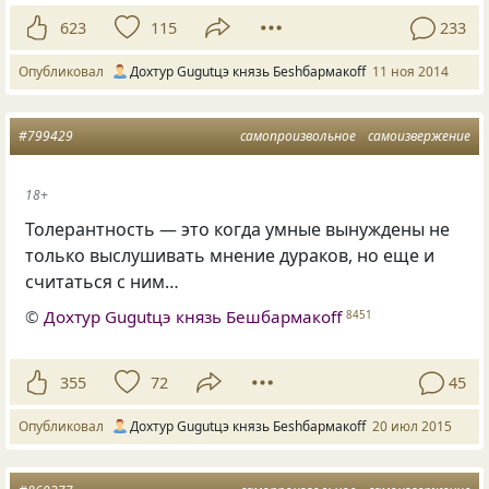
623
115
233
Опубликовал
Дохтур Gugutцэ князь Беshбармакоff
11 ноя 2014
#799429
самопроизвольное
самоизвержение
18+
Толерантность — это когда умные вынуждены не
только выслушивать мнение дураков, но еще и
считаться с ним…
©
Дохтур Gugutцэ князь Бешбармакоff
8451
355
72
45
Опубликовал
Дохтур Gugutцэ князь Беshбармакоff
20 июл 2015