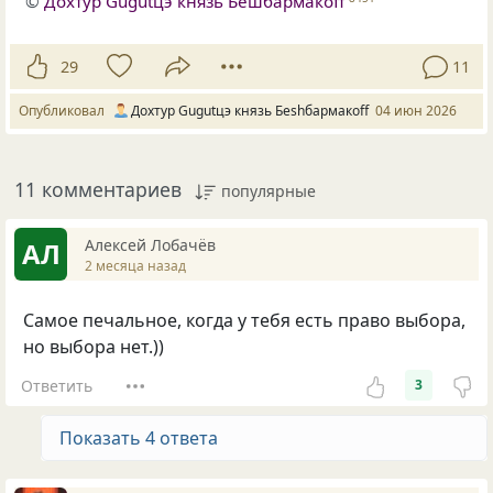
©
Дохтур Gugutцэ князь Бешбармакоff
29
11
Опубликовал
Дохтур Gugutцэ князь Беshбармакоff
04 июн 2026
11 комментариев
популярные
Алексей Лобачёв
АЛ
2 месяца назад
Самое печальное, когда у тебя есть право выбора,
но выбора нет.))
Ответить
3
Показать 4 ответа