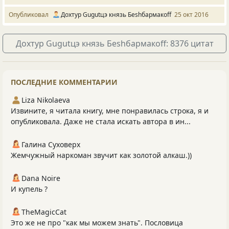
Опубликовал
Дохтур Gugutцэ князь Беshбармакоff
25 окт 2016
Дохтур Gugutцэ князь Беshбармакоff: 8376 цитат
ПОСЛЕДНИЕ КОММЕНТАРИИ
Liza Nikolaeva
Извините, я читала книгу, мне понравилась строка, я и
опубликовала. Даже не стала искать автора в ин...
Галина Суховерх
Жемчужный наркоман звучит как золотой алкаш.))
Dana Noire
И купель ?
TheMagicCat
Это же не про "как мы можем знать". Пословица