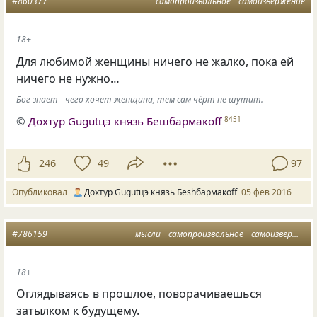
#860377
самопроизвольное
самоизвержение
18+
Для любимой женщины ничего не жалко, пока ей
ничего не нужно…
Бог знает - чего хочет женщина, тем сам чёрт не шутит.
©
Дохтур Gugutцэ князь Бешбармакоff
8451
246
49
97
Опубликовал
Дохтур Gugutцэ князь Беshбармакоff
05 фев 2016
#786159
мысли
самопроизвольное
самоизвержение
18+
Оглядываясь в прошлое, поворачиваешься
затылком к будущему.