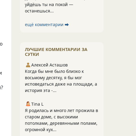
уйдёшь ты на покой —
останешься...
ещё комментарии ⮕
то
ЛУЧШИЕ КОММЕНТАРИИ ЗА
СУТКИ
Алексей Асташов
Когда бы мне было близко к
и
восьмому десятку, я бы мог
исповедаться даже на площади, а
м?
история эта -...
Tina L
Я родилась и много лет прожила в
старом доме, с высокими
потолками, деревянными полами,
огромной кух...