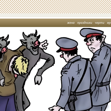
жена
праздники
черти
му