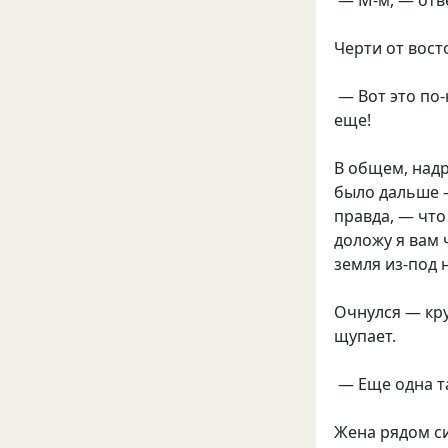
— М-м, — отв
Черти от вост
— Вот это по-
еще!
В общем, надр
было дальше 
правда, — что
доложу я вам 
земля из-под 
Очнулся — кру
щупает.
— Еще одна та
Жена рядом си