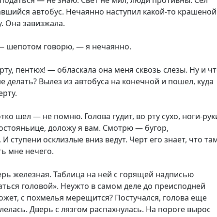
а податься — не знаю. Свет не мил, люди противны. Сел
авшийся автобус. Нечаянно наступил какой-то крашеной
у. Она завизжала.
— шепотом говорю, — я нечаянно.
ту, пентюх! — обласкала она меня сквозь слезы. Ну и ч
е делать? Вылез из автобуса на конечной и пошел, куда
ерту.
тко шел — не помню. Голова гудит, во рту сухо, ноги-рук
состояньице, доложу я вам. Смотрю — бугор,
 И ступени осклизлые вниз ведут. Черт его знает, что та
ть мне нечего.
ерь железная. Таблица на ней с горящей надписью
аться головой». Неужто в самом деле до преисподней
ожет, с похмелья мерещится? Постучался, голова еще
елась. Дверь с лязгом распахнулась. На пороге вырос