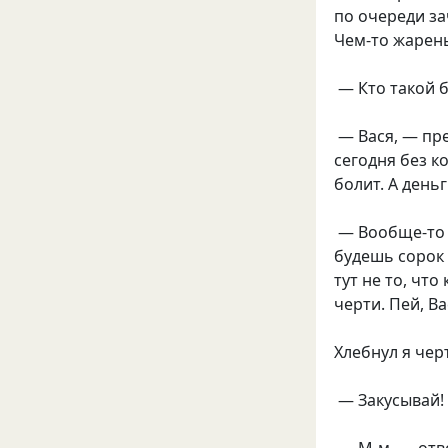
по очереди з
Чем-то жарен
— Кто такой 
— Вася, — пре
сегодня без к
болит. А день
— Вообще-то н
будешь сорок 
тут не то, что
черти. Пей, Ва
Хлебнул я чер
— Закусывай! 