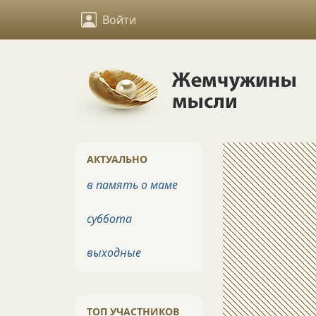
Войти
АКТУАЛЬНО
в память о маме
суббота
выходные
ТОП УЧАСТНИКОВ