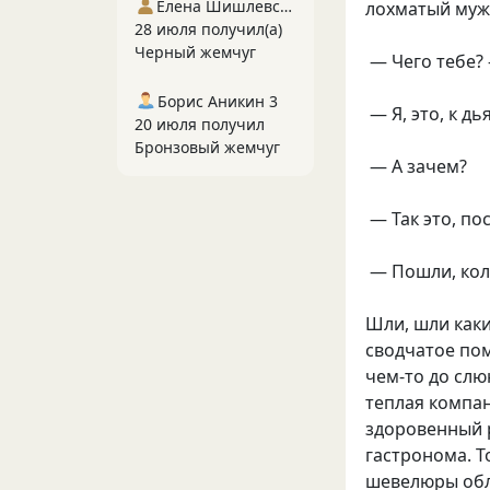
Елена Шишлевская
лохматый муж
28 июля получил(а)
Черный жемчуг
— Чего тебе? 
Борис Аникин 3
— Я, это, к д
20 июля получил
Бронзовый жемчуг
— А зачем?
— Так это, по
— Пошли, коли
Шли, шли как
сводчатое пом
чем-то до сл
теплая компан
здоровенный р
гастронома. Т
шевелюры обле