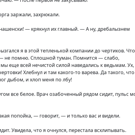
ечаю. — После первой не закусываю!
орга заржали, захрюкали.
нашенски! — крякнул их главный. — А ну, дребалызнем
ызгался я в этой тепленькой компании до чертиков. Чт
— не помню. Сплошной туман. Помнится — слабо,
 мы еще всей нечистой силой наведались к ведьмам. Ух,
чертовки! Хлебнул и там какого-то варева. Да такого, что
ног дыбом, и хлоп меня по лбу!
гом все белое. Врач озабоченный рядом сидит, пульс м
кая попойка, — говорит, — и только вас и видели.
дит. Увидела, что я очнулся, перестала всхлипывать.