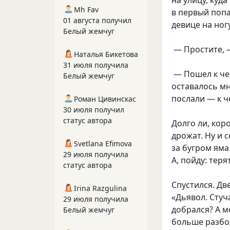
на улицу, куд
Mh Fav
в первый поп
01 августа получил
девице на ног
Белый жемчуг
— Простите, 
Наталья Бикетова
31 июля получила
— Пошел к чер
Белый жемчуг
оставалось мн
послали — к ч
Роман Цивинскас
30 июля получил
статус автора
Долго ли, коро
дрожат. Ну и 
Svetlana Efimova
за бугром яма.
29 июля получила
А, пойду: теря
статус автора
Спустился. Дв
Irina Razgulina
«Дьявол. Стуч
29 июля получила
добрался? А м
Белый жемчуг
больше разбол