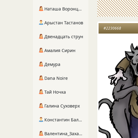
Наташа Воронцова
Арыстан Тастанов
#2230668
Двенадцать струн
Амалия Сирин
Демура
Dana Noire
Тай Ночка
Галина Суховерх
Константин Балухта
Валентина_Захарова