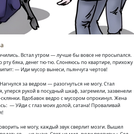
а
чились. Встал утром — лучше бы вовсе не просыпался.
во рту бяка, денег тю-тю. Слоняюсь по квартире, прихожу
шипит: — Иди мусор вынеси, пьянчуга чертов!
Нагнулся за ведром — разогнуться не могу. Стал
, уперся рукой в посудный шкаф, загремели, зазвенели
-склянки. Вдобавок ведро с мусором опрокинул. Жена
ь: — Уйди с глаз моих долой, сатана! Проваливай
л!
оворить не могу, каждый звук сверлит мозги. Вышел