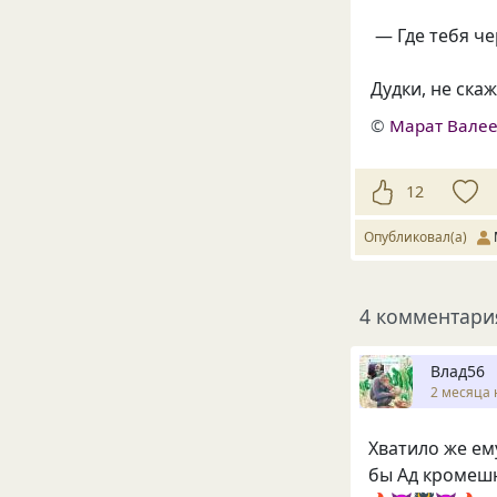
— Где тебя че
Дудки, не скаж
©
Марат Валее
12
Опубликовал(а)
4 комментари
Влад56
2 месяца 
Хватило же ему
бы Ад кромеш