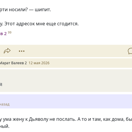
рти носили? — шипит.
у. Этот адресок мне еще сгодится.
в 2
99
Марат Валеев 2
12 мая 2026
я
назад
 ума жену к Дьяволу не послать. А то и там, как дома, б
ный.