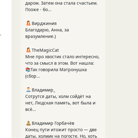
даром. Затем она стала счастьем.
Позже - бо...
Вирджиния
Благодарю, Анна, за
вразумление.)
TheMagicCat
Мне про хвостик стало интересно,
что за смысл в этом. Вот нашла:
📚Так говорила Матронушка
(сбор...
Владимир_
Сотрутся даты, холм сойдёт на
нет, Людская память, вот была и
всё...
Владимир Горбачёв
Конец пути итожит просто — две
даты, холмик на погосте. Но, хоть