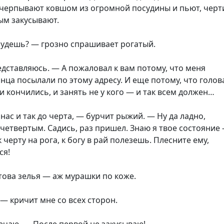
ачерпывают ковшом из огромной посудины и пьют, черт
ым закусывают.
будешь? — грозно спрашивает рогатый.
дставляюсь. — А пожаловал к вам потому, что меня
онца посылали по этому адресу. И еще потому, что голов
ги кончились, и занять не у кого — и так всем должен…
ас и так до черта, — бурчит рыжий. — Ну да ладно,
четвертым. Садись, раз пришел. Знаю я твое состояние
 к черту на рога, к богу в рай полезешь. Плесните ему,
ся!
това зелья — аж мурашки по коже.
— кричит мне со всех сторон.