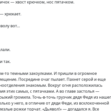
ичок — хвост крючком, нос пятачком.
— хрюкает.
ьяволу вот…
слали.
 так.
им-то темными закоулками. И пришли в огромное
ещение. Посредине очаг пылает. Пахнет серой и еще
юноотделения знакомым. Вокруг огня расположилась
ия этих самых, с пятачками. А во главе застолья —
ыжий громила. Точь-в-точь грузчик дядя Федя из наше
олько у него, в отличие от дяди Феди, из всклокоченной
злые рожки торчат. «Дьявол!» — догадался я. Все