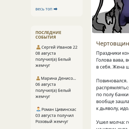
весь топ ⮕
ПОСЛЕДНИЕ
СОБЫТИЯ
Чертовщин
Сергей Иванов 22
Праздники кон
08 августа
получил(а) Белый
Голова вава, 
жемчуг
в себя. Жена 
Марина Денисова 5
Повиновался. 
06 августа
распрямляться
получил(а) Белый
по полу банки
жемчуг
вообще зашлас
к дьяволу, идо
Роман Цивинскас
03 августа получил
Розовый жемчуг
Ушел молча: г