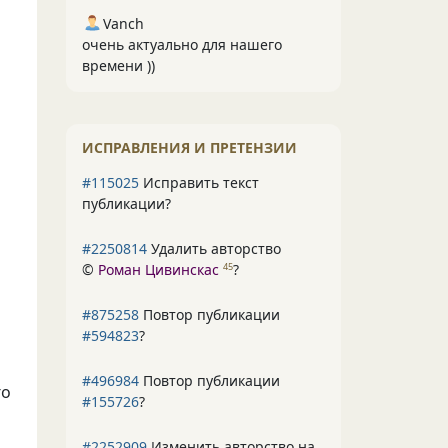
Vanch
очень актуально для нашего
времени ))
ИСПРАВЛЕНИЯ И ПРЕТЕНЗИИ
#115025
Исправить текст
публикации?
#2250814
Удалить авторство
©
Роман Цивинскас
?
45
#875258
Повтор публикации
#594823
?
#496984
Повтор публикации
го
#155726
?
#2252909
Изменить авторство на