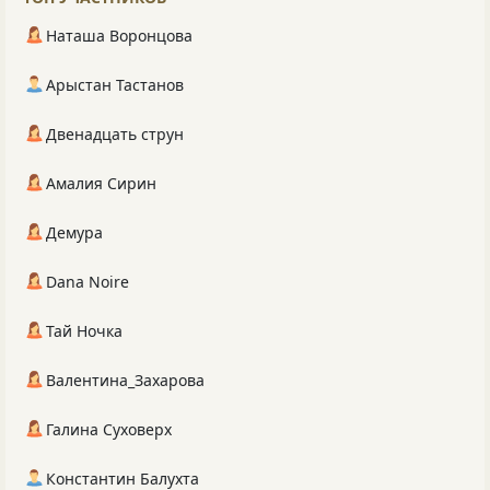
Наташа Воронцова
Арыстан Тастанов
Двенадцать струн
Амалия Сирин
Демура
Dana Noire
Тай Ночка
Валентина_Захарова
Галина Суховерх
Константин Балухта