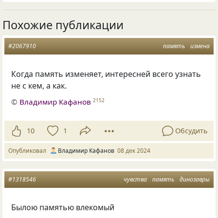
Похожие публикации
#2067910
память
измена
Когда память изменяет, интересней всего узнать
не с кем, а как.
©
Владимир Кафанов
2152
10
1
Обсудить
Опубликовал
Владимир Кафанов
08 дек 2024
#1318546
чувства
память
динозавры
Былою памятью влекомый