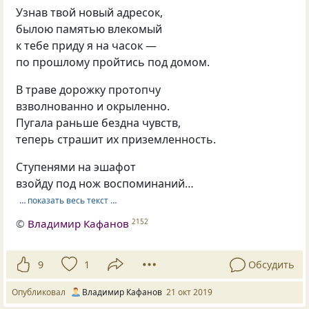
Узнав твой новый адресок,
былою памятью влекомый
к тебе приду я на часок —
по прошлому пройтись под домом.
В траве дорожку протопчу
взволнованно и окрыленно.
Пугала раньше бездна чувств,
теперь страшит их приземленность.
Ступенями на эшафот
взойду под нож воспоминаний…
… показать весь текст …
©
Владимир Кафанов
2152
9
1
Обсудить
Опубликовал
Владимир Кафанов
21 окт 2019