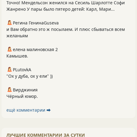
Точно! Мендельсон женился на Сесиль Шарлотте Софи
Жанрено У пары было пятеро детей: Карл, Мари...
Регина ГенинаGuseva
и Вам обратно это ж посылаем. И плюс сбываться всем
желаньям
елена малиновская 2
Камышев.
PLutоvkА
"Ох у дуба, ох у ели" ))
Вирджиния
Чёрный юмор.
ещё комментарии ⮕
ЛУЧШИЕ КОММЕНТАРИИ ЗА СУТКИ