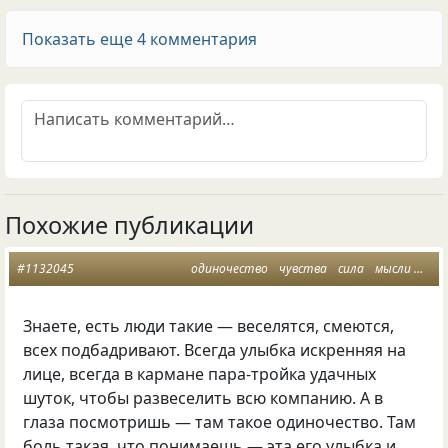
Показать еще 4 комментария
Похожие публикации
#1132045
одиночество
чувства
сила
мысли
солн
Знаете
,
есть люди такие — веселятся
,
смеются
,
всех подбадривают. Всегда улыбка искренняя на
лице
,
всегда в кармане пара-тройка удачных
шуток
,
чтобы развеселить всю компанию. А в
глаза посмотришь — там такое одиночество. Там
боль такая
,
что понимаешь — эта его улыбка и