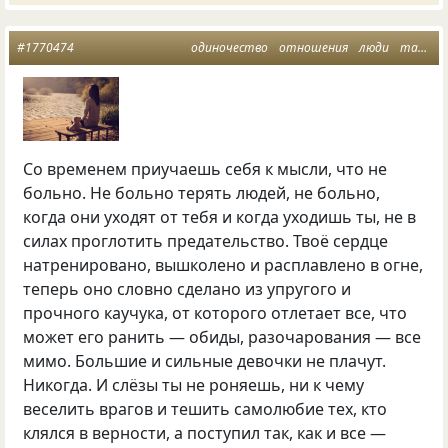
#1770474
одиночество
отношения
люди
такая жизнь
Со временем приучаешь себя к мысли, что не
больно. Не больно терять людей, не больно,
когда они уходят от тебя и когда уходишь ты, не в
силах проглотить предательство. Твоё сердце
натренировано, вышколено и расплавлено в огне,
теперь оно словно сделано из упругого и
прочного каучука, от которого отлетает все, что
может его ранить — обиды, разочарования — все
мимо. Большие и сильные девочки не плачут.
Никогда. И слёзы ты не роняешь, ни к чему
веселить врагов и тешить самолюбие тех, кто
клялся в верности, а поступил так, как и все —