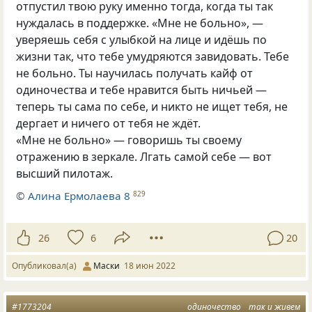
отпустил твою руку именно тогда, когда ты так
нуждалась в поддержке. «Мне не больно», —
уверяешь себя с улыбкой на лице и идёшь по
жизни так, что тебе умудряются завидовать. Тебе
не больно. Ты научилась получать кайф от
одиночества и тебе нравится быть ничьей —
теперь ты сама по себе, и никто не ищет тебя, не
дергает и ничего от тебя не ждёт.
«Мне не больно» — говоришь ты своему
отражению в зеркале. Лгать самой себе — вот
высший пилотаж.
©
Алина Ермолаева 8
829
26
6
20
Опубликовал(а)
Маски
18 июн 2022
#1773204
одиночество
так и живем