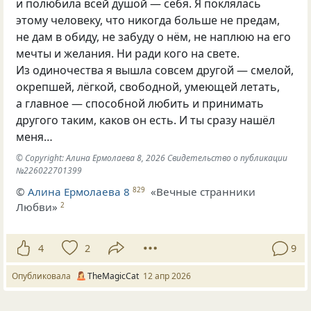
и полюбила всей душой — себя. Я поклялась
этому человеку, что никогда больше не предам,
не дам в обиду, не забуду о нём, не наплюю на его
мечты и желания. Ни ради кого на свете.
Из одиночества я вышла совсем другой — смелой,
окрепшей, лёгкой, свободной, умеющей летать,
а главное — способной любить и принимать
другого таким, каков он есть. И ты сразу нашёл
меня…
© Copyright: Алина Ермолаева 8, 2026 Свидетельство о публикации
№226022701399
©
Алина Ермолаева 8
«Вечные странники
829
Любви»
2
4
2
9
Опубликовала
TheMagicCat
12 апр 2026