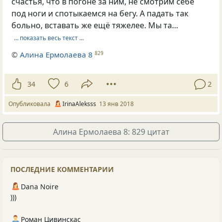
счастья, что в погоне за ним, не смотрим себе
под ноги и спотыкаемся на бегу. А падать так
больно, вставать же ещё тяжелее. Мы та…
… показать весь текст …
©
Алина Ермолаева 8
829
34
6
2
Опубликовала
IrinaAleksss
13 янв 2018
Алина Ермолаева 8: 829 цитат
ПОСЛЕДНИЕ КОММЕНТАРИИ
Dana Noire
)))
Роман Цивинскас