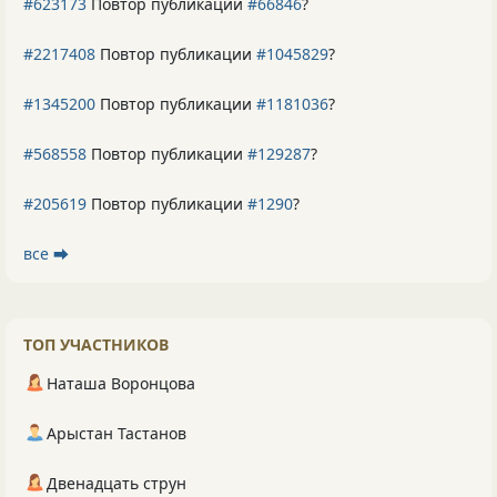
#623173
Повтор публикации
#66846
?
#2217408
Повтор публикации
#1045829
?
#1345200
Повтор публикации
#1181036
?
#568558
Повтор публикации
#129287
?
#205619
Повтор публикации
#1290
?
все ⮕
ТОП УЧАСТНИКОВ
Наташа Воронцова
Арыстан Тастанов
Двенадцать струн