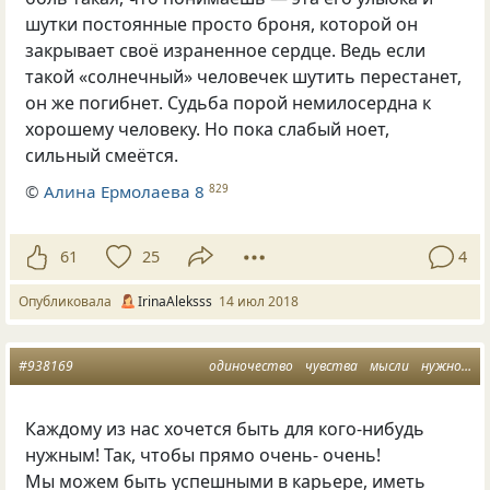
шутки постоянные просто броня
,
которой он
закрывает своё израненное сердце. Ведь если
такой
«
солнечный» человечек шутить перестанет
,
он же погибнет. Судьба порой немилосердна к
хорошему человеку. Но пока слабый ноет
,
сильный смеётся.
©
Алина Ермолаева 8
829
61
25
4
Опубликовала
IrinaAleksss
14 июл 2018
#938169
одиночество
чувства
мысли
нужность
Каждому из нас хочется быть для кого-нибудь
нужным! Так, чтобы прямо очень- очень!
Мы можем быть успешными в карьере, иметь