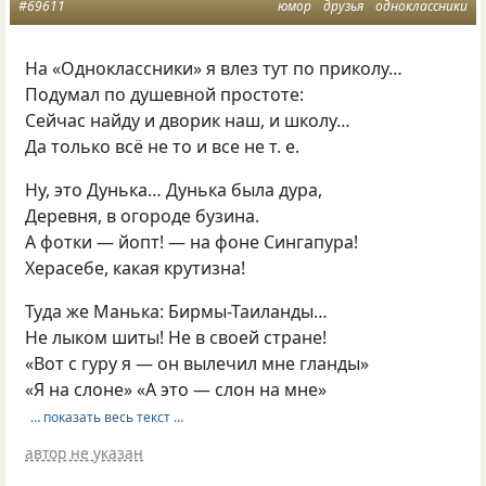
#69611
юмор
друзья
одноклассники
На «Одноклассники» я влез тут по приколу…
Подумал по душевной простоте:
Сейчас найду и дворик наш, и школу…
Да только всё не то и все не
т. е.
Ну, это Дунька… Дунька была дура,
Деревня, в огороде бузина.
А фотки — йопт! — на фоне Сингапура!
Херасебе, какая крутизна!
Туда же Манька: Бирмы-Таиланды…
Не лыком шиты! Не в своей стране!
«Вот с гуру я — он вылечил мне гланды»
«Я на слоне» «А это — слон на мне»
… показать весь текст …
автор не указан