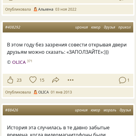
Опубликовала
Альхена
03 ноя 2022
#408292
ирония
юмор
друзья
прикол
В этом году без зазрения совести открывая двери
друзьям можно сказать: «ЗАПОЛЗАЙТЕ»:)))
©
OLICA
371
23
15
1
Опубликовала
OLICA
01 янв 2013
#88426
ирония
юмор
мораль
друзья
История эта случилась в те давно забытые
времена, когда видеомагнитофоны были