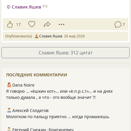
©
Славик Яшев
312
17
7
Опубликовал(а)
Славик Яшев
26 мар 2026
Славик Яшев: 312 цитат
ПОСЛЕДНИЕ КОММЕНТАРИИ
Dana Noire
Я говорю … «ёшкин кот»… или «ё.п.р.с.т»… и на днях
только думала , а что - это вообще значит ?!
Алексей Солдатов
Молотком по пальцу приятно ... когда промажешь.
Евгений Снежин -Бригиневич