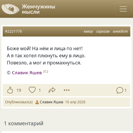
#2221776
юмор
сарказм
анекдот
Боже мой! На нём и лица-то нет!
А я так хотел плюнуть ему в лицо.
Повезло, а мог и промахнуться.
©
Славик Яшев
312
19
1
1
Опубликовал(а)
Славик Яшев
10 апр 2026
1 комментарий