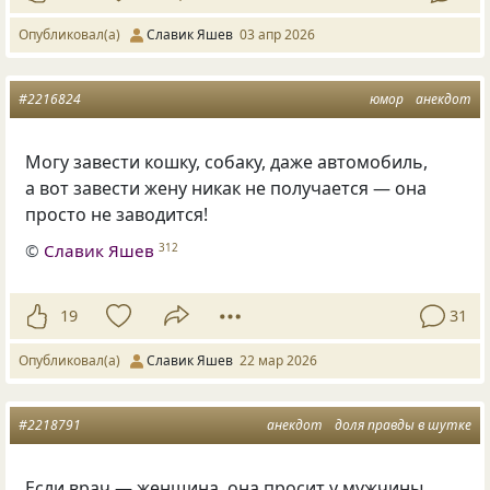
Опубликовал(а)
Славик Яшев
03 апр 2026
#2216824
юмор
анекдот
Могу завести кошку, собаку, даже автомобиль,
а вот завести жену никак не получается — она
просто не заводится!
©
Славик Яшев
312
19
31
Опубликовал(а)
Славик Яшев
22 мар 2026
#2218791
анекдот
доля правды в шутке
Если врач — женщина, она просит у мужчины