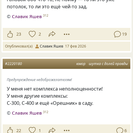
потолок, то ли это ещё чей-то зад.
©
Славик Яшев
312
23
2
19
Опубликовал(а)
Славик Яшев
17 фев 2026
#2220180
юмор
шутка с долей правды
Предупреждение недоброжелателям!
У меня нет комплекса неполноценности!
У меня другие комплексы:
С-300, С-400 и ещё «Орешник» в саду.
©
Славик Яшев
312
22
1
6