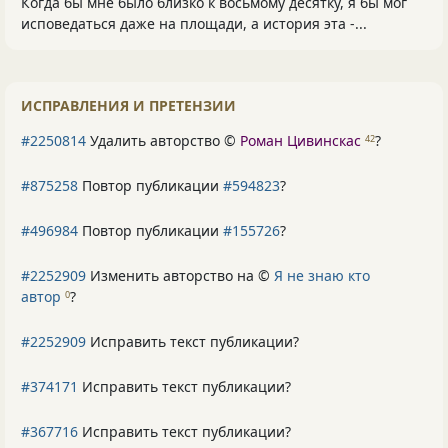
Когда бы мне было близко к восьмому десятку, я бы мог
исповедаться даже на площади, а история эта -...
ИСПРАВЛЕНИЯ И ПРЕТЕНЗИИ
#2250814
Удалить авторство ©
Роман Цивинскас
?
42
#875258
Повтор публикации
#594823
?
#496984
Повтор публикации
#155726
?
#2252909
Изменить авторство на ©
Я не знаю кто
автор
?
0
#2252909
Исправить текст публикации?
#374171
Исправить текст публикации?
#367716
Исправить текст публикации?