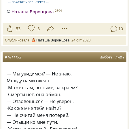
… показать весь текст …
©
Наташа Воронцова
2504
53
3
10
Опубликовала
Наташа Воронцова
24 окт 2023
#1811192
любовь
путь
— Мы увидимся? — Не знаю,
Между нами океан.
-Может там, во тьме, за краем?
-Смерти нет, она обман.
— Отзовёшься? — Не уверен.
-Как же мне тебя найти?
— Не считай меня потерей.
— Отыщи ко мне пути.