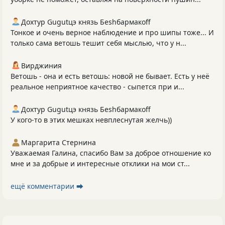
Дохтур Gugutцэ князь Беshбармакоff
Тонкое и очень верное наблюдение и про шипы тоже... И
только сама ветошь тешит себя мыслью, что у н...
Вирджиния
Ветошь - она и есть ветошь: новой не бывает. Есть у неё
реальное неприятное качество - сыпется при и...
Дохтур Gugutцэ князь Беshбармакоff
У кого-то в этих мешках невплеснутая желчь))
Маргарита Стернина
Уважаемая Галина, спасибо Вам за доброе отношение ко
мне и за добрые и интересные отклики на мои ст...
ещё комментарии ⮕