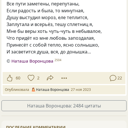
Все пути заметены, перепутаны,
Если радость и была, то минутная,
Душу выстудил мороз, еле теплится,
Заплутала и всерьёз, тешу сплетниц я,
Мне бы веры хоть чуть-чуть в небывалое,
Что придёт ко мне любовь запоздалая,
Принесёт с собой тепло, ясно солнышко,
И засветится душа, вся, до донышка…
©
Наташа Воронцова
2504
60
2
22
Опубликовала
Наташа Воронцова
27 ноя 2023
Наташа Воронцова: 2484 цитаты
ПОСЛЕДНИЕ КОММЕНТАРИИ