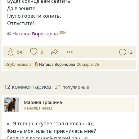
Будет солнце вам светить
Да в зените,
Глупо горести копить,
Отпустите!
©
Наташа Воронцова
2504
54
8
12
Опубликовала
Наташа Воронцова
26 мар 2026
12 комментариев
популярные
Марина Трошина
4 месяца назад
«…Я теперь скупее стал в желаньях,
Жизнь моя, иль ты приснилась мне?
Словно я весенней гулкой ранью