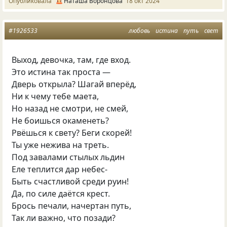
Опубликовала
Наташа Воронцова
18 окт 2024
#1926533
любовь
истина
путь
свет
Выход, девочка, там, где вход.
Это истина так проста —
Дверь открыла? Шагай вперёд,
Ни к чему тебе маета,
Но назад не смотри, не смей,
Не боишься окаменеть?
Рвёшься к свету? Беги скорей!
Ты уже нежива на треть.
Под завалами стылых льдин
Еле теплится дар небес-
Быть счастливой среди руин!
Да, по силе даётся крест.
Брось печали, начертан путь,
Так ли важно, что позади?