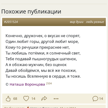
Похожие публикации
#2051524
мир души
люди разные
Конечно, дружочек, о вкусах не спорят,
Один любит горы, другой любит море,
Кому-то речушки прекраснее нет,
Ты любишь потёмки, я солнечный свет,
Тебе подавай пышногрудых шатенок,
А я обожаю мужчин, без оценок
Давай обойдёмся, мы всё же похожи,
Ты носишь Вселенную в сердце, я тоже.
©
Наташа Воронцова
2504
68
14
14