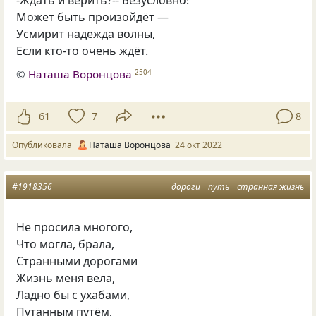
-Ждать и верить?-- Безусловно!
Может быть произойдёт —
Усмирит надежда волны,
Если кто-то очень ждёт.
©
Наташа Воронцова
2504
61
7
8
Опубликовала
Наташа Воронцова
24 окт 2022
#1918356
дороги
путь
странная жизнь
Не просила многого,
Что могла, брала,
Странными дорогами
Жизнь меня вела,
Ладно бы с ухабами,
Путанным путём,