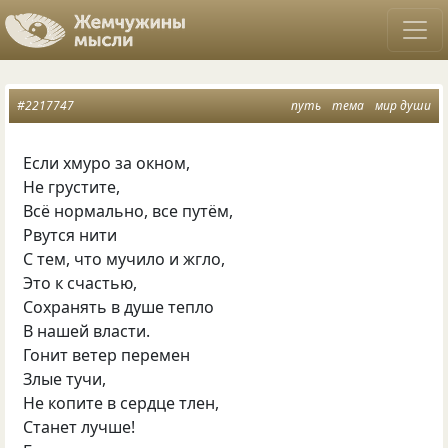
#2217747
путь
тема
мир души
Если хмуро за окном,
Не грустите,
Всё нормально, все путём,
Рвутся нити
С тем, что мучило и жгло,
Это к счастью,
Сохранять в душе тепло
В нашей власти.
Гонит ветер перемен
Злые тучи,
Не копите в сердце тлен,
Станет лучше!