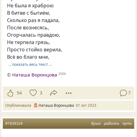
Не была я храброю
В битве с бытиём,
Сколько раз я падала,
После вознесясь,
Огорчалась правдою,
Не терпела грязь,
Просто стойко верила,
Всё во благо мне,
… показать весь текст …
©
Наташа Воронцова
2504
54
3
7
Опубликовала
Наташа Воронцова
01 окт 2023
#1939324
душа
радость
путь