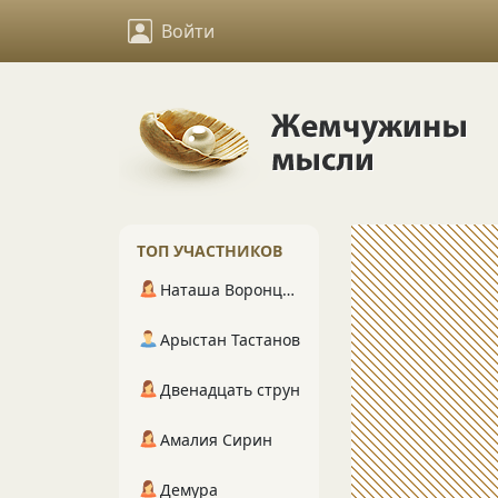
Войти
ТОП УЧАСТНИКОВ
Наташа Воронцова
Арыстан Тастанов
Двенадцать струн
Амалия Сирин
Демура