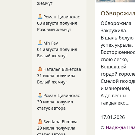
жемчуг
Обворожила
Роман Цивинскас
Обворожила.
03 августа получил
Розовый жемчуг
Закружила.
В шаль белую
Mh Fav
успех укрыла,
01 августа получил
Восторженно
Белый жемчуг
свою легко,
Вошедшей
Наталья Бикетова
гордой корол
31 июля получила
Смелой поход
Белый жемчуг
и манерной,
А до весны
Роман Цивинскас
30 июля получил
так далеко…
статус автора
17.01.2026
Svetlana Efimova
©
Надежда Пл
29 июля получила
статус автора