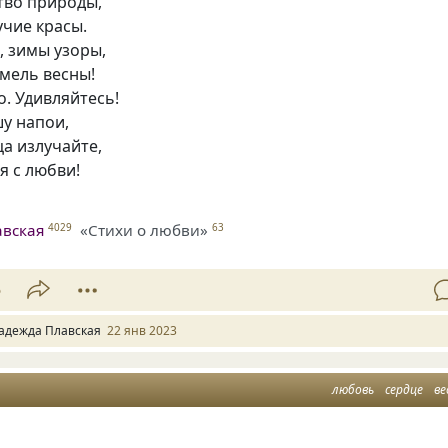
тво природы,
учие красы.
, зимы узоры,
хмель весны!
. Удивляйтесь!
у напои,
ца излучайте,
я с любви!
авская
«Стихи о любви»
4029
63
5
адежда Плавская
22 янв 2023
любовь
сердце
ве