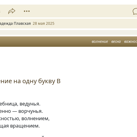
8
адежда Плавская
28 мая 2025
волнение
весна
важно
ние на одну букву В
ебница, ведунья.
менно — ворчунья.
жностью, волнением,
ущая вращением.