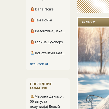
Dana Noire
Тай Ночка
#2197935
Валентина_Захарова
Галина Суховерх
Константин Балухта
весь топ ⮕
ПОСЛЕДНИЕ
СОБЫТИЯ
Марина Денисова 5
06 августа
получил(а) Белый