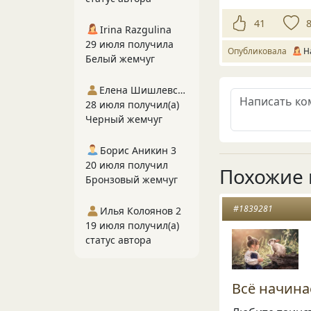
41
Irina Razgulina
29 июля получила
Опубликовала
Н
Белый жемчуг
Елена Шишлевская
28 июля получил(а)
Черный жемчуг
Борис Аникин 3
20 июля получил
Похожие 
Бронзовый жемчуг
#1839281
Илья Колоянов 2
19 июля получил(а)
статус автора
Всё начина