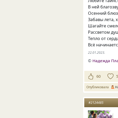
Любите таинс
В ней благозв
Осенний блюз
Забавы лета, 
Шагайте смело
Рассветом душ
Тепло от серд
Всё начинаетс
22.01.2023.
©
Надежда Пл
60
Опубликовала
Н
#2124485