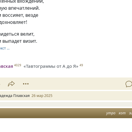
женных вхождений,
ную впечатлений.
воссияет, везде
дохновляет!
видеться велит,
 выпадет визит.
екст …
авская
«Тавтограммы от А до Я»
4029
49
5
адежда Плавская
26 мар 2025
утро
кот
з