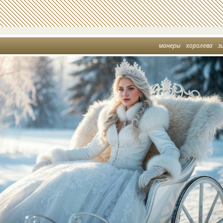
манеры
королева
з