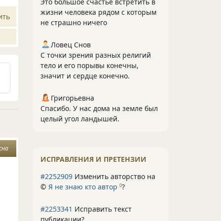
Это большое счастье встретить в
жизни человека рядом с которым
ить
не страшно ничего
Ловец Снов
С точки зрения разных религий
тело и его порывы конечны,
значит и сердце конечно.
Григорьевна
Спасибо. У нас дома на земле был
целый угол ландышей.
сна
ИСПРАВЛЕНИЯ И ПРЕТЕНЗИИ
#2252909
Изменить авторство на
©
Я не знаю кто автор
?
0
#2253341
Исправить текст
публикации?