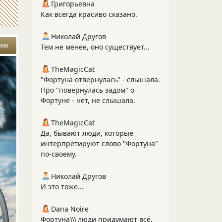
Григорьевна
Как всегда красиво сказано.
Николай Другов
има
Тем не менее, оно существует...
TheMagicCat
"Фортуна отвернулась" - слышала.
Про "повернулась задом" о
Фортуне - нет, не слышала.
TheMagicCat
Да, бывают люди, которые
интерпретируют слово "Фортуна"
по-своему.
Николай Другов
И это тоже...
Dana Noire
Фортуна))) люди придумают всё,