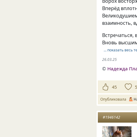
Ворох востор
Вперёд вплот
Великодушием 
взаимность, в
Встречаться, 
Вновь высшим
… показать весь т
26.03.25
©
Надежда Пл
45
Опубликовала
Н
#1946142