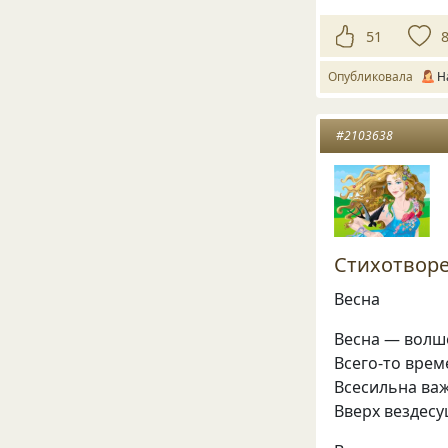
51
Опубликовала
Н
#2103638
Стихотворе
Весна
Весна — волш
Всего-то вре
Всесильна ва
Вверх вездес