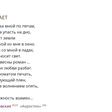
АЕТ
за мной по пятам,
а упасть на дно,
от земли
кой ко мне в окно.
 со мной в ладах,
осит свет.
 весны роман …
ок любви разбег.
Ароматом печать,
лнующий плен,
е волнением опять,
нежность взамен…
авская
«Акростих»
4029
286