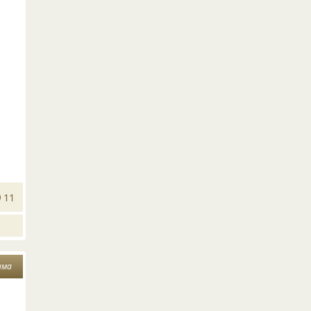
11
има