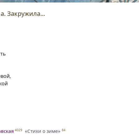
. Закружила...
сть
евой,
кой
авская
«Стихи о зиме»
4029
84