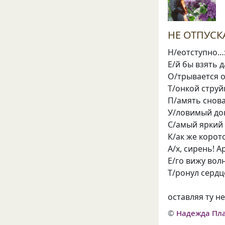
НЕ ОТПУСК
Н/еотступно…
Е/й бы взять д
О/трывается 
Т/онкой струй
П/амять снова
У/ловимый дон
С/амый яркий
К/ак же корот
А/х, сирень! 
Е/го вижу во
Т/ронул сердц
оставляя ту 
©
Надежда Пл