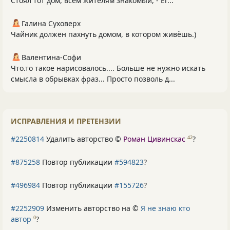
Стоял тот дом, всем жителям знакомый, - Ег...
Галина Суховерх
Чайник должен пахнуть домом, в котором живёшь.)
Валентина-Софи
Что.то такое нарисовалось.... Больше не нужно искать
смысла в обрывках фраз... Просто позволь д...
ИСПРАВЛЕНИЯ И ПРЕТЕНЗИИ
#2250814
Удалить авторство ©
Роман Цивинскас
?
42
#875258
Повтор публикации
#594823
?
#496984
Повтор публикации
#155726
?
#2252909
Изменить авторство на ©
Я не знаю кто
автор
?
0