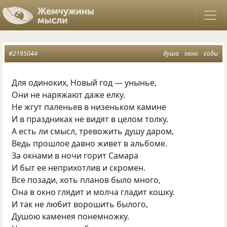
#2195044
душа
окно
годы
Для одиноких, Новый год — унынье,
Они не наряжают даже елку.
Не жгут паленьев в низеньком камине
И в праздниках не видят в целом толку.
А есть ли смысл, тревожить душу даром,
Ведь прошлое давно живет в альбоме.
За окнами в ночи горит Самара
И быт ее неприхотлив и скромен.
Все позади, хоть планов было много,
Она в окно глядит и молча гладит кошку.
И так не любит ворошить былого,
Душою каменея понемножку.