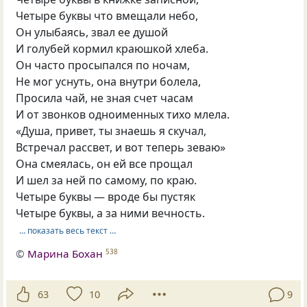
Четыре буквы что вмещали небо,
Он улыбаясь, звал ее душой
И голубей кормил краюшкой хлеба.
Он часто просыпался по ночам,
Не мог уснуть, она внутри болела,
Просила чай, не зная счет часам
И от звонков одноименных тихо млела.
«Душа, привет, ты знаешь я скучал,
Встречал рассвет, и вот теперь зеваю»
Она смеялась, он ей все прощал
И шел за ней по самому, по краю.
Четыре буквы — вроде бы пустяк
Четыре буквы, а за ними вечность.
… показать весь текст …
©
Марина Бохан
538
63
10
9