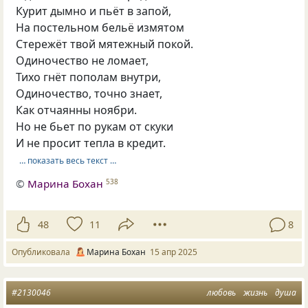
Курит дымно и пьёт в запой,
На постельном бельё измятом
Стережёт твой мятежный покой.
Одиночество не ломает,
Тихо гнёт пополам внутри,
Одиночество, точно знает,
Как отчаянны ноябри.
Но не бьет по рукам от скуки
И не просит тепла в кредит.
… показать весь текст …
©
Марина Бохан
538
48
11
8
Опубликовала
Марина Бохан
15 апр 2025
#2130046
любовь
жизнь
душа