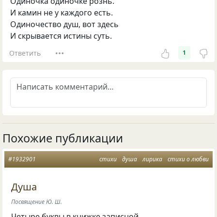
Одиночка одиночке рознь.
И камин не у каждого есть.
Одиночество душ, вот здесь
И скрывается истины суть.
Ответить
1
Похожие публикации
#1932901
стихи
душа
лирика
стихи о любви
Душа
Посвящение Ю. Ш.
Четыре буквы в книжке записной,