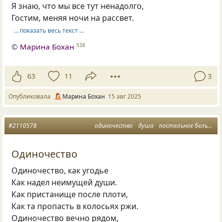
Я знаю, что мы все тут ненадолго,
Гостим, меняя ночи на рассвет.
… показать весь текст …
©
Марина Бохан
538
63
11
3
Опубликовала
Марина Бохан
15 авг 2025
#2110578
одиночество
душа
постельное белье
у
Одиночество
Одиночество, как угодье
Как надел неимущей души.
Как пристанище после плоти,
Как та пропасть в колосьях ржи.
Одиночество вечно рядом,