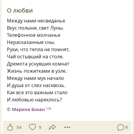
О любви
Между нами несвиданье
Вкус полыни, свет Луны.
Телефонное молчанье
Нерасказанные сны.
Руки, что тепла не помнят,
Чай остывший на столе.
Дремота уснувших комнат
Жизнь пожитками в узле.
Между нами мук начало
И душа от слез насквозь.
Как все это важным стало
И любовью нареклось?
©
Марина Бохан
538
54
9
9