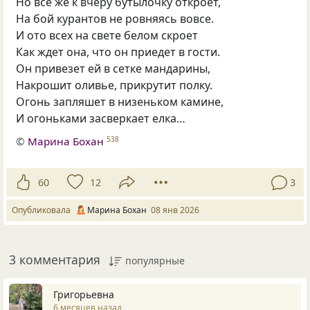
Но все же к вчеру бутылочку откроет,
На бой курантов не ровняясь вовсе.
И ото всех на свете белом скроет
Как ждет она, что он приедет в гости.
Он привезет ей в сетке мандарины,
Накрошит оливье, прикрутит полку.
Огонь запляшет в низеньком камине,
И огоньками засверкает елка…
©
Марина Бохан
538
60
12
3
Опубликовала
Марина Бохан
08 янв 2026
3 комментария
популярные
Григорьевна
6 месяцев назад