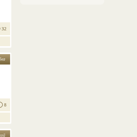
32
бка
8
кой