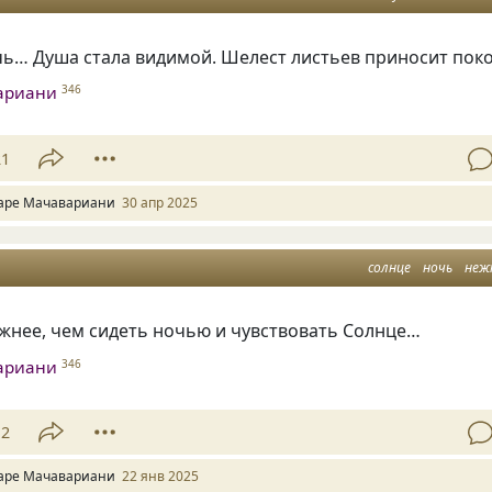
чь… Душа стала видимой. Шелест листьев приносит поко
ариани
346
21
аре Мачавариани
30 апр 2025
солнце
ночь
неж
жнее, чем сидеть ночью и чувствовать Солнце…
ариани
346
12
аре Мачавариани
22 янв 2025