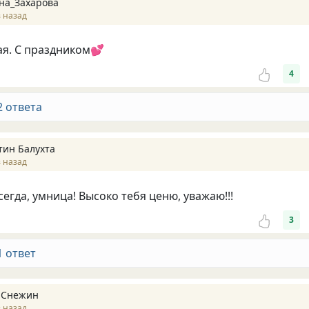
на_Захарова
 назад
ая. С праздником💕
4
2 ответа
тин Балухта
 назад
всегда, умница! Высоко тебя ценю, уважаю!!!
3
1 ответ
 Снежин
 назад