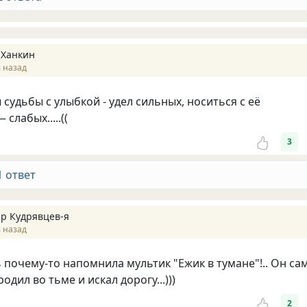
 Ханкин
 назад
судьбы с улыбкой - удел сильных, носиться с её
лабых.....((
3
1 ответ
р Кудрявцев-я
 назад
 почему-то напомнила мультик "Ежик в тумане"!.. Он са
одил во тьме и искал дорогу...)))
2