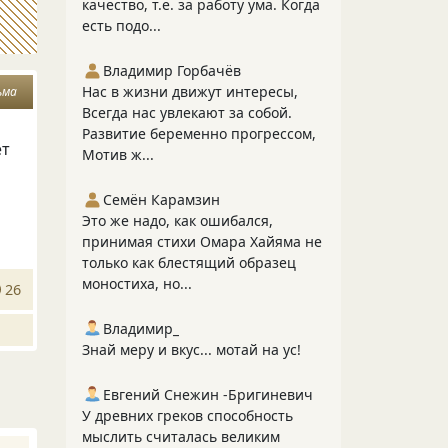
качество, т.е. за работу ума. Когда
есть подо...
Владимир Горбачёв
Нас в жизни движут интересы,
ьма
Всегда нас увлекают за собой.
Развитие беременно прогрессом,
ет
Мотив ж...
Семён Карамзин
Это же надо, как ошибался,
принимая стихи Омара Хайяма не
только как блестящий образец
моностиха, но...
26
Владимир_
Знай меру и вкус... мотай на ус!
Евгений Снежин -Бригиневич
У древних греков способность
мыслить считалась великим