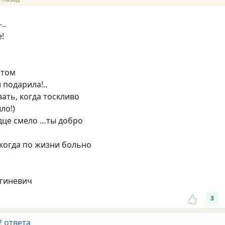
..
!
атом
 подарила!..
ать, когда тоскливо
ло!)
рдце смело …ты добро
 когда по жизни больно
игиневич
3
2 ответа