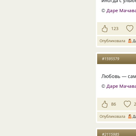
иногда с улыб
©
Даре Мачав
123
Опубликовала
Д
#1595579
Любовь — сам
©
Даре Мачав
86
Опубликовала
Д
#2115985