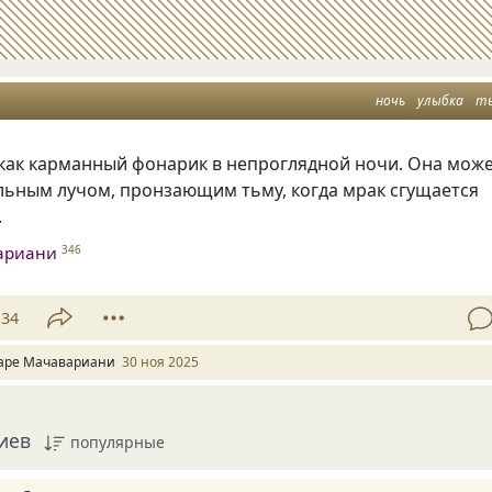
ночь
улыбка
т
 как карманный фонарик в непроглядной ночи. Она мож
льным лучом, пронзающим тьму, когда мрак сгущается
.
ариани
346
34
аре Мачавариани
30 ноя 2025
иев
популярные