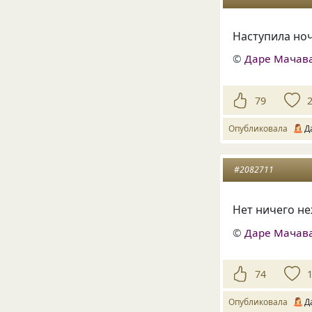
Наступила но
©
Даре Мачав
79
Опубликовала
Д
#2082711
Нет ничего не
©
Даре Мачав
74
Опубликовала
Д