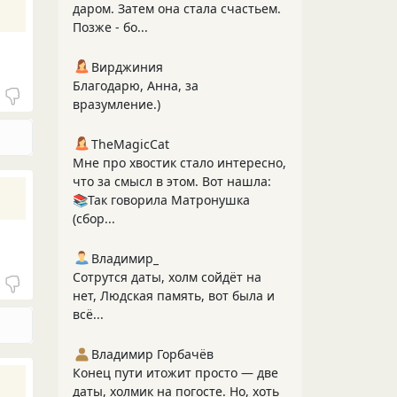
даром. Затем она стала счастьем.
Позже - бо...
Вирджиния
Благодарю, Анна, за
вразумление.)
TheMagicCat
Мне про хвостик стало интересно,
что за смысл в этом. Вот нашла:
📚Так говорила Матронушка
(сбор...
Владимир_
Сотрутся даты, холм сойдёт на
нет, Людская память, вот была и
всё...
Владимир Горбачёв
Конец пути итожит просто — две
даты, холмик на погосте. Но, хоть