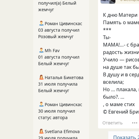
получил(а) Белый
жемчуг
К дню Матери -
Память о маме
Роман Цивинскас
***
03 августа получил
Розовый жемчуг
Ты-
МАМА!…- с бр
Mh Fav
радость жизни
01 августа получил
Учило — рисов
Белый жемчуг
на душе так бы
В душу и в се
Наталья Бикетова
вселила;
31 июля получила
Но … плакала,
Белый жемчуг
было?. …
, о маме стих
Роман Цивинскас
30 июля получил
© Евгений Бр
статус автора
Ответить
Svetlana Efimova
Показать 
29 июля получила