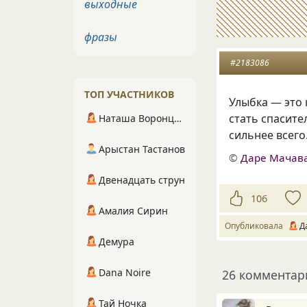
выходные
фразы
#2183086
ТОП УЧАСТНИКОВ
Улыбка — это
стать спасите
Наташа Воронцова
сильнее всего
Арыстан Тастанов
©
Даре Мачав
Двенадцать струн
106
Амалия Сирин
Опубликовала
Д
Демура
Dana Noire
26 комментар
Тай Ночка