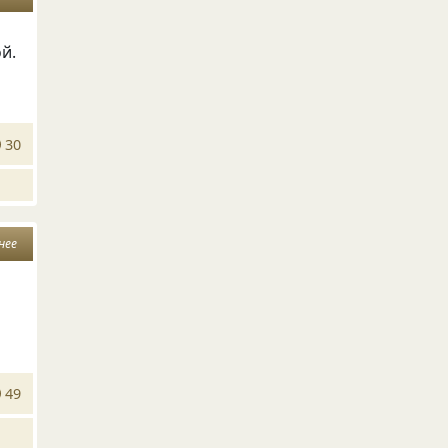
й.
30
нее
49