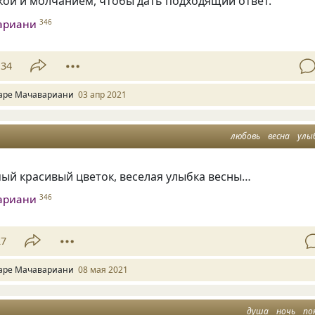
кой и молчанием, чтобы дать подходящий ответ.
ариани
346
34
аре Мачавариани
03 апр 2021
любовь
весна
улы
ый красивый цветок, веселая улыбка весны…
ариани
346
27
аре Мачавариани
08 мая 2021
душа
ночь
по