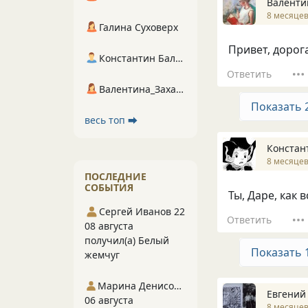
Валенти
8 месяцев
Галина Суховерх
Привет, дорог
Константин Балухта
Ответить
Валентина_Захарова
Показать 
весь топ ⮕
Констан
8 месяцев
ПОСЛЕДНИЕ
СОБЫТИЯ
Ты, Даре, как 
Сергей Иванов 22
Ответить
08 августа
получил(а) Белый
Показать 
жемчуг
Марина Денисова 5
Евгений
06 августа
8 месяцев