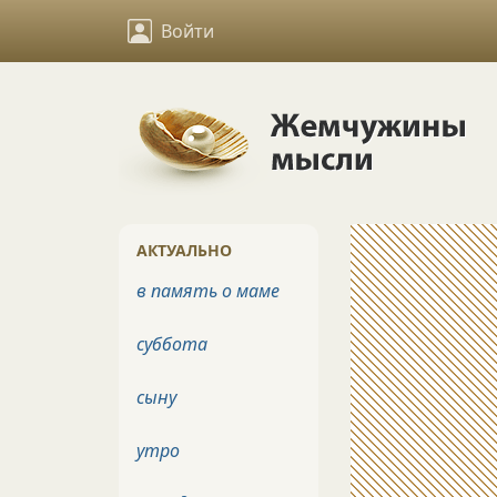
Войти
АКТУАЛЬНО
в память о маме
суббота
сыну
утро