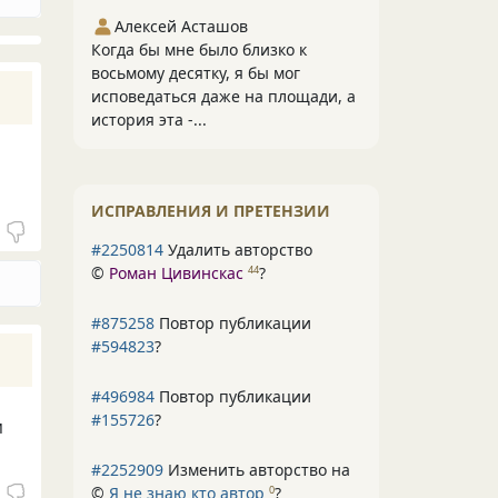
Алексей Асташов
Когда бы мне было близко к
восьмому десятку, я бы мог
исповедаться даже на площади, а
история эта -...
ИСПРАВЛЕНИЯ И ПРЕТЕНЗИИ
#2250814
Удалить авторство
©
Роман Цивинскас
?
44
#875258
Повтор публикации
#594823
?
#496984
Повтор публикации
#155726
?
м
#2252909
Изменить авторство на
©
Я не знаю кто автор
?
0