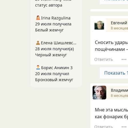
статус автора
Irina Razgulina
Евгений
29 июля получила
8 месяцев
Белый жемчуг
Сносить удары 
Елена Шишлевская
28 июля получил(а)
пощёчинами — с
Черный жемчуг
Ответить
Борис Аникин 3
Показать 
20 июля получил
Бронзовый жемчуг
Владими
8 месяцев
Мне эта мысль
как фонарик бр
Ответить