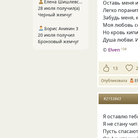
Елена Шишлевская
Оставь меня и
28 июля получил(а)
Легко порани
Черный жемчуг
Забудь меня, 
Моя любовь с
Борис Аникин 3
Но кровь кип
20 июля получил
Душа любви. И
Бронзовый жемчуг
©
Elven
134
13
Опубликовала
E
#2153843
Я оставлю теб
Я не стану чи
Пусть спасают