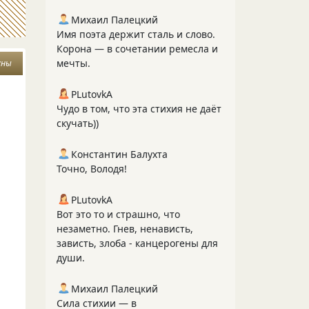
Михаил Палецкий
Имя поэта держит сталь и слово.
Корона — в сочетании ремесла и
мечты.
уны
PLutоvkА
Чудо в том, что эта стихия не даёт
скучать))
Константин Балухта
Точно, Володя!
PLutоvkА
Вот это то и страшно, что
незаметно. Гнев, ненависть,
зависть, злоба - канцерогены для
души.
Михаил Палецкий
Сила стихии — в