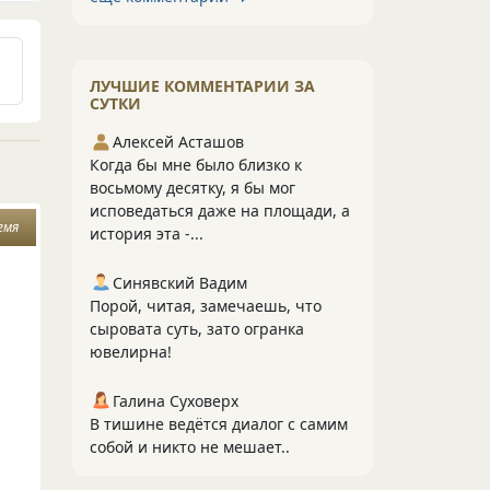
ЛУЧШИЕ КОММЕНТАРИИ ЗА
СУТКИ
Алексей Асташов
Когда бы мне было близко к
восьмому десятку, я бы мог
исповедаться даже на площади, а
емя
история эта -...
Синявский Вадим
Порой, читая, замечаешь, что
сыровата суть, зато огранка
ювелирна!
Галина Суховерх
В тишине ведётся диалог с самим
собой и никто не мешает..