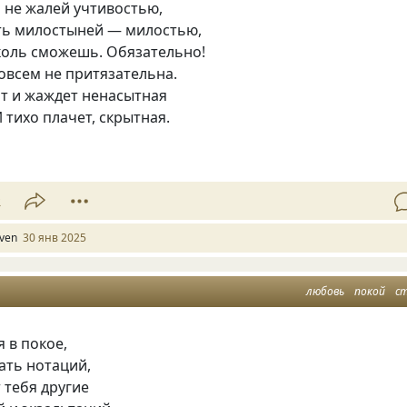
 не жалей учтивостью,
ть милостыней — милостью,
коль сможешь. Обязательно!
овсем не притязательна.
ит и жаждет ненасытная
 тихо плачет, скрытная.
2
lven
30 янв 2025
любовь
покой
с
я в покое,
тать нотаций,
 тебя другие