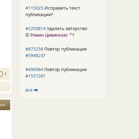
#115025
Исправить текст
публикации?
#2250814
Удалить авторство
©
Роман Цивинскас
?
45
#875258
Повтор публикации
#594823
?
#496984
Повтор публикации
1
#155726
?
все ⮕
аго