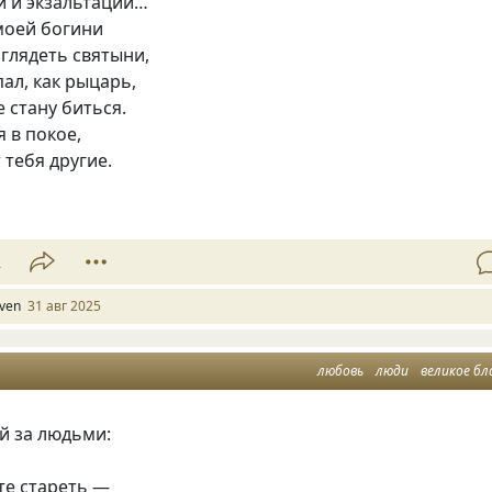
й и экзальтаций…
моей богини
зглядеть святыни,
пал, как рыцарь,
е стану биться.
я в покое,
 тебя другие.
2
lven
31 авг 2025
любовь
люди
великое бл
й за людьми:
те стареть —