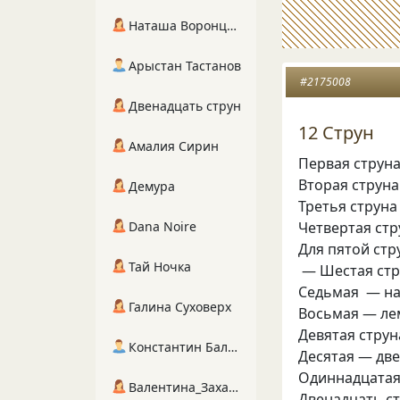
Наташа Воронцова
Арыстан Тастанов
#2175008
Двенадцать струн
12 Струн
Амалия Сирин
Первая струна
Вторая струна
Демура
Третья струна
Четвертая стр
Dana Noire
Для пятой стр
Тай Ночка
— Шестая стру
Седьмая — на 
Галина Суховерх
Восьмая — лем
Девятая струн
Константин Балухта
Десятая — две
Одиннадцатая.
Валентина_Захарова
Двенадцать ст