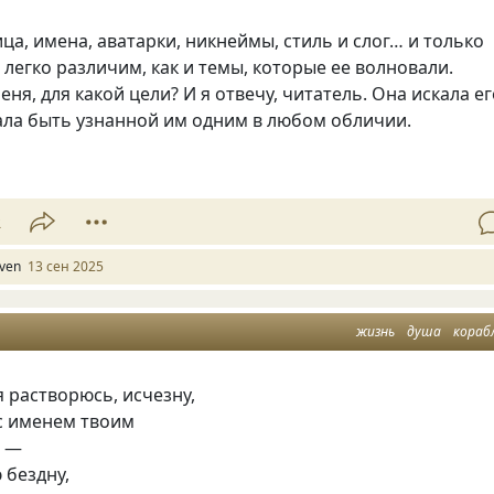
ца, имена, аватарки, никнеймы, стиль и слог… и только
 легко различим, как и темы, которые ее волновали.
ня, для какой цели? И я отвечу, читатель. Она искала ег
ала быть узнанной им одним в любом обличии.
2
lven
13 сен 2025
жизнь
душа
кораб
я растворюсь, исчезну,
 с именем твоим
о —
 бездну,