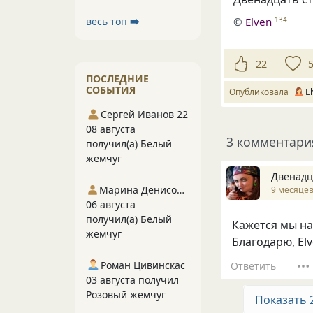
весь топ ⮕
©
Elven
134
22
ПОСЛЕДНИЕ
СОБЫТИЯ
Опубликовала
E
Сергей Иванов 22
08 августа
3 комментари
получил(а) Белый
жемчуг
Двенадц
Марина Денисова 5
9 месяцев
06 августа
получил(а) Белый
Кажется мы на
жемчуг
Благодарю, El
Роман Цивинскас
Ответить
03 августа получил
Розовый жемчуг
Показать 