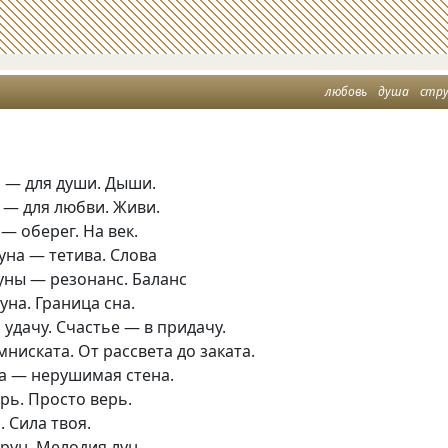
любовь
душа
стр
 — для души. Дыши.
 — для любви. Живи.
 — оберег. На век.
уна — тетива. Слова
уны — резонанс. Баланс
на. Граница сна.
удачу. Счастье — в придачу.
ниската. От рассвета до заката.
а — нерушимая стена.
рь. Просто верь.
 Сила твоя.
рун. Мелодия лун.