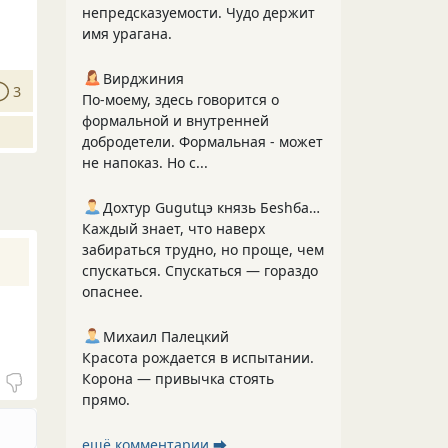
непредсказуемости. Чудо держит
имя урагана.
Вирджиния
3
По-моему, здесь говорится о
формальной и внутренней
добродетели. Формальная - может
не напоказ. Но с...
Дохтур Gugutцэ князь Беshбармакоff
Каждый знает, что наверх
забираться трудно, но проще, чем
спускаться. Спускаться — гораздо
опаснее.
Михаил Палецкий
Красота рождается в испытании.
Корона — привычка стоять
прямо.
ещё комментарии ⮕