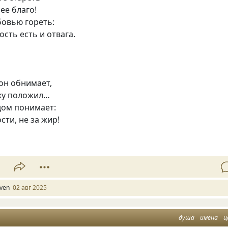
ее благо!
бовью гореть:
ость есть и отвага.
он обнимает,
уку положил…
дом понимает:
сти, не за жир!
1
lven
02 авг 2025
душа
имена
ц