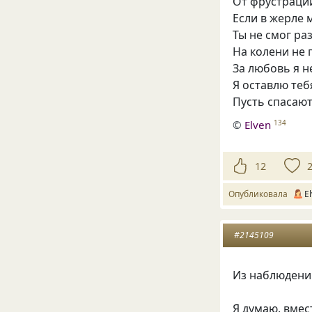
От фрустраци
Если в жерле 
Ты не смог ра
На колени не 
За любовь я н
Я оставлю теб
Пусть спасают
©
Elven
134
12
Опубликовала
E
#2145109
Из наблюдени
Я думаю, вмес