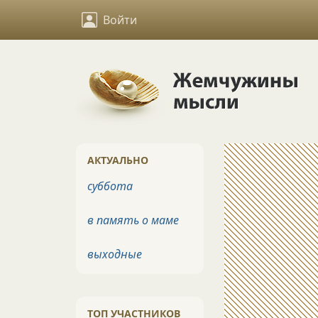
Войти
АКТУАЛЬНО
суббота
в память о маме
выходные
ТОП УЧАСТНИКОВ