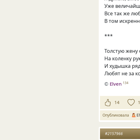
Уже величайш
Все так же лю
В том искренн
***
Толстую жену 
На коленку р
И худышка ря
Любят не за ко
©
Elven
134
14
Опубликовала
E
#2157966