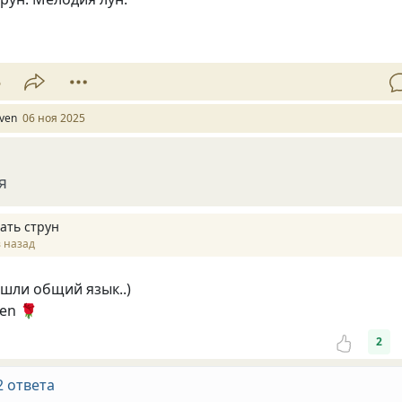
5
lven
06 ноя 2025
я
ать струн
 назад
шли общий язык..)
ven 🌹
2
2 ответа