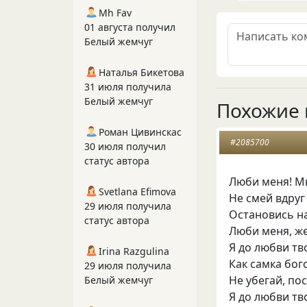
Mh Fav
01 августа получил
Белый жемчуг
Наталья Бикетова
31 июля получила
Белый жемчуг
Похожие 
Роман Цивинскас
#2085700
30 июля получил
статус автора
Люби меня! Мн
Svetlana Efimova
Не смей вдру
29 июля получила
Остановись н
статус автора
Люби меня, же
Я до любви тв
Irina Razgulina
Как самка бо
29 июля получила
Не убегай, по
Белый жемчуг
Я до любви тв