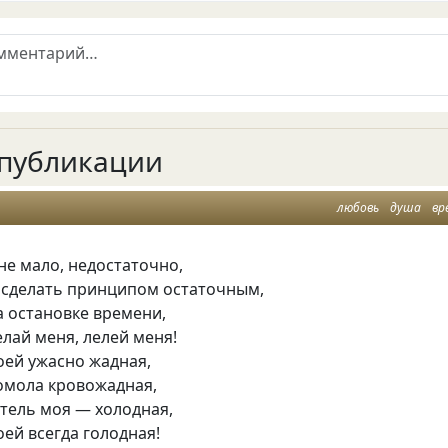
публикации
любовь
душа
вр
е мало, недостаточно,
г сделать принципом остаточным,
а остановке времени,
лай меня, лелей меня!
оей ужасно жадная,
гомола кровожадная,
стель моя — холодная,
оей всегда голодная!