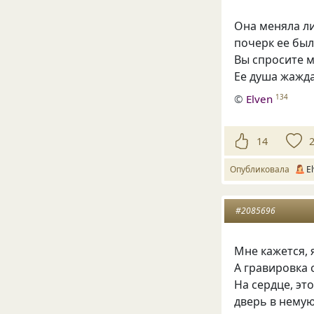
Она меняла ли
почерк ее был
Вы спросите ме
Ее душа жажд
©
Elven
134
14
Опубликовала
E
#2085696
Мне кажется, 
А гравировка
На сердце, эт
дверь в немую