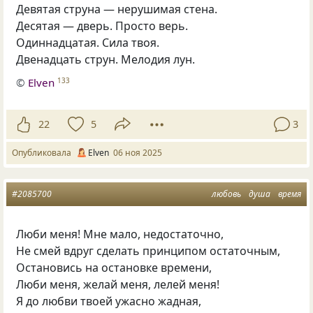
Девятая струна — нерушимая стена.
Десятая — дверь. Просто верь.
Одиннадцатая. Сила твоя.
Двенадцать струн. Мелодия лун.
©
Elven
133
22
5
3
Опубликовала
Elven
06 ноя 2025
#2085700
любовь
душа
время
Люби меня! Мне мало, недостаточно,
Не смей вдруг сделать принципом остаточным,
Остановись на остановке времени,
Люби меня, желай меня, лелей меня!
Я до любви твоей ужасно жадная,