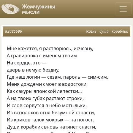
#2085696
жизнь
душа
кораблик
Мне кажется, я растворюсь, исчезну,
А гравировка с именем твоим
На сердце, это —
дверь в немую бездну,
Где наш логин — сезам, пароль — сим-сим.
Меня дождями смоет в водостоки,
Как сакуры японской лепестки…
А на твоих губах растают строки,
И слов сорвутся в небо мотыльки.
Из всполохов огня безумной страсти,
Из криков галок мокрых — на погост,
Души кораблик вновь натянет снасти,