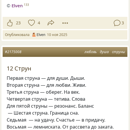
©
Elven
133
23
4
3
Опубликовала
Elven
10 ноя 2025
#2175008
любовь
душа
струны
12 Струн
Первая струна — для души. Дыши.
Вторая струна — для любви. Живи.
Третья струна — оберег. На век.
Четвертая струна — тетива. Слова
Для пятой струны — резонанс. Баланс
— Шестая струна. Граница сна.
Седьмая — на удачу. Счастье — в придачу.
Восьмая — лемниската. От рассвета до заката.