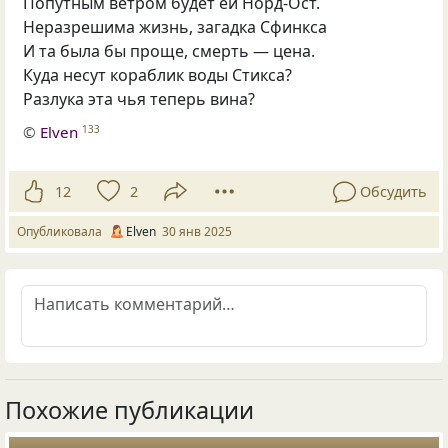
Попутным ветром будет ей Норд-Ост.
Неразрешима жизнь, загадка Сфинкса
И та была бы проще, смерть — цена.
Куда несут кораблик воды Стикса?
Разлука эта чья теперь вина?
©
Elven
133
12
2
Обсудить
Опубликовала
Elven
30 янв 2025
Похожие публикации