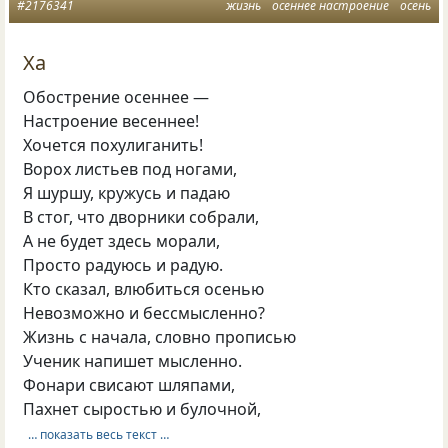
#2176341
жизнь
осеннее настроение
осень
Ха
Обострение осеннее —
Настроение весеннее!
Хочется похулиганить!
Ворох листьев под ногами,
Я шуршу, кружусь и падаю
В стог, что дворники собрали,
А не будет здесь морали,
Просто радуюсь и радую.
Кто сказал, влюбиться осенью
Невозможно и бессмысленно?
Жизнь с начала, словно прописью
Ученик напишет мысленно.
Фонари свисают шляпами,
Пахнет сыростью и булочной,
… показать весь текст …