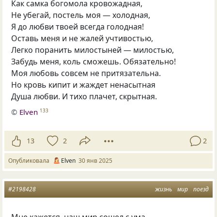
Как самка богомола кровожадная,
Не убегай, постель моя — холодная,
Я до любви твоей всегда голодная!
Оставь меня и не жалей учтивостью,
Легко поранить милостыней — милостью,
Забудь меня, коль сможешь. Обязательно!
Моя любовь совсем не притязательна.
Но кровь кипит и жаждет ненасытная
Душа любви. И тихо плачет, скрытная.
©
Elven
133
13
2
2
Опубликовала
Elven
30 янв 2025
#2198428
жизнь
мир
поезд
Мне кажется, наш мир сошел с ума…