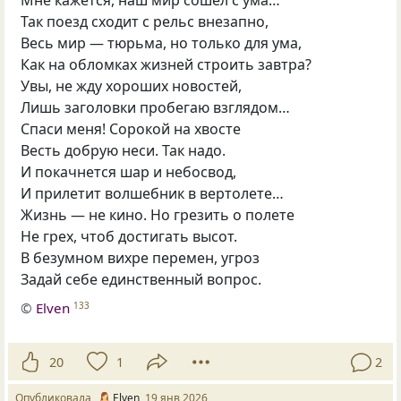
Так поезд сходит с рельс внезапно,
Весь мир — тюрьма, но только для ума,
Как на обломках жизней строить завтра?
Увы, не жду хороших новостей,
Лишь заголовки пробегаю взглядом…
Спаси меня! Сорокой на хвосте
Весть добрую неси. Так надо.
И покачнется шар и небосвод,
И прилетит волшебник в вертолете…
Жизнь — не кино. Но грезить о полете
Не грех, чтоб достигать высот.
В безумном вихре перемен, угроз
Задай себе единственный вопрос.
©
Elven
133
20
1
2
Опубликовала
Elven
19 янв 2026