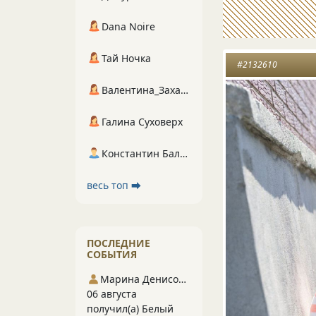
Dana Noire
Тай Ночка
#2132610
Валентина_Захарова
Галина Суховерх
Константин Балухта
весь топ ⮕
ПОСЛЕДНИЕ
СОБЫТИЯ
Марина Денисова 5
06 августа
получил(а) Белый