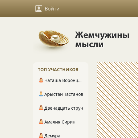
Войти
ТОП УЧАСТНИКОВ
Наташа Воронцова
Арыстан Тастанов
Двенадцать струн
Амалия Сирин
Демура