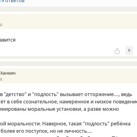
19 ответов
ад
тавится
0
 Ханкин
ад
 "детство" и "подлость" вызывает отторжение...., ведь
сёт в себе сознательное, намеренное и низкое поведени
ормированы моральные установки, а разве можно
кой моральности. Наверное, такая "подлость" ребёнка
более его поступок, но не личность....