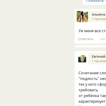
Показать 
Альхена
1 год наз
Уи меня все с
Ответить
Евгений
1 год наз
Сочетание слов
"подлость" не
тех у кого сф
требовать
от ребёнка та
характеризует 