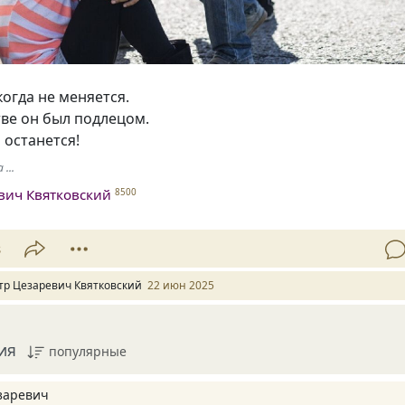
огда не меняется.
тве он был подлецом.
 останется!
...
вич Квятковский
8500
8
тр Цезаревич Квятковский
22 июн 2025
ия
популярные
заревич