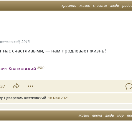
красота
жизнь
счастье
люди
радо
Квятковский, 2013
ет нас счастливыми, — нам продлевает жизнь!
.
вич Квятковский
8500
37
тр Цезаревич Квятковский
18 мая 2021
жизнь
время
люди
мир
пр