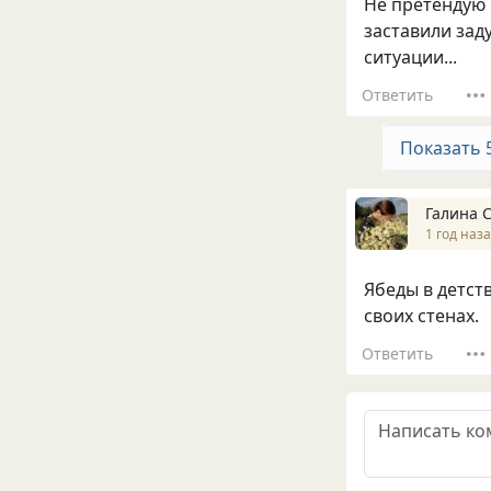
Не претендую 
заставили зад
ситуации...
Ответить
Показать 
Галина 
1 год наз
Ябеды в детст
своих стенах.
Ответить