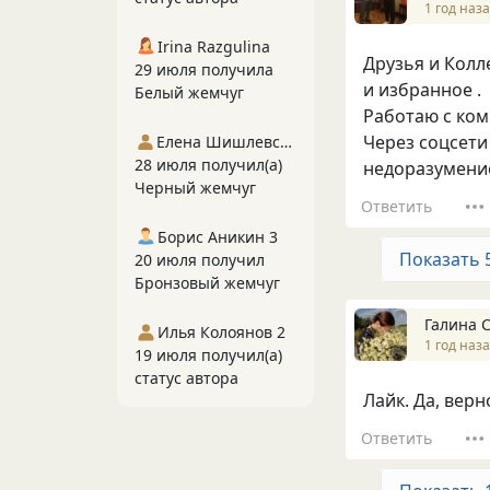
1 год наз
Irina Razgulina
Друзья и Колл
29 июля получила
и избранное .
Белый жемчуг
Работаю с ком
Через соцсети
Елена Шишлевская
28 июля получил(а)
недоразумение
Черный жемчуг
Ответить
Борис Аникин 3
Показать 
20 июля получил
Бронзовый жемчуг
Галина 
Илья Колоянов 2
1 год наз
19 июля получил(а)
статус автора
Лайк. Да, верн
Ответить