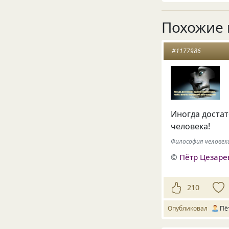
Похожие 
#1177986
Иногда доста
человека!
Философия человека 
©
Пётр Цезаре
210
Опубликовал
Пё