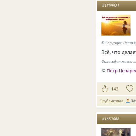
#1599921
© Copyright: Петр 
Всё, что дела
Философия жизни ..
©
Пётр Цезаре
143
Опубликовал
Пё
#1653668