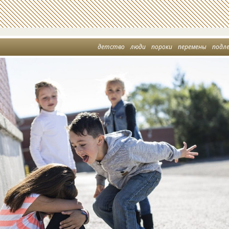
детство
люди
пороки
перемены
подл