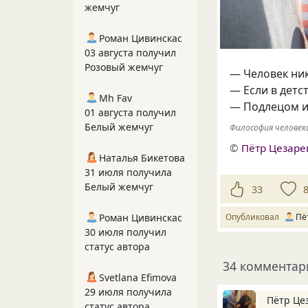
жемчуг
Роман Цивинскас
03 августа получил
Розовый жемчуг
— Человек ник
— Если в детс
Mh Fav
— Подлецом и
01 августа получил
Белый жемчуг
Философия человека 
©
Пётр Цезаре
Наталья Бикетова
31 июля получила
Белый жемчуг
33
Опубликовал
Пё
Роман Цивинскас
30 июля получил
статус автора
34 комментар
Svetlana Efimova
29 июля получила
Пётр Це
статус автора