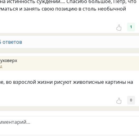
на истинность суждений.... Спасибо большое, Пётр, что
уматься и занять свою позицию в столь необычной
1
5 ответов
Суховерх
ад
ве, во взрослой жизни рисуют живописные картины на
0