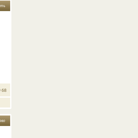
сть
68
аво