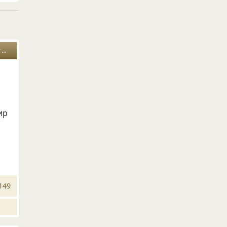
и
комментарий
ир
149