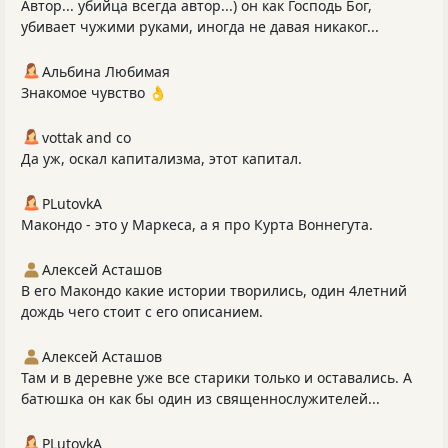
Автор... убийца всегда автор...) он как Господь Бог,
убивает чужими руками, иногда не давая никаког...
Альбина Любимая
Знакомое чувство 👌
vottak and co
Да уж, оскал капитализма, этот капитал.
PLutоvkА
Макондо - это у Маркеса, а я про Курта Воннегута.
Алексей Асташов
В его Макондо какие истории творились, один 4летний
дождь чего стоит с его описанием.
Алексей Асташов
Там и в деревне уже все старики только и оставались. А
батюшка он как бы один из священнослужителей...
PLutоvkА