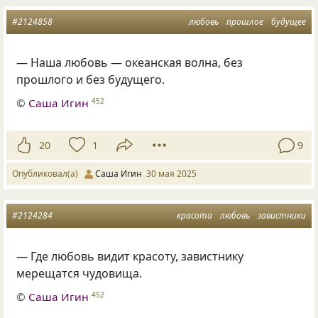
#2124858
любовь
прошлое
будущее
— Наша любовь — океанская волна, без
прошлого и без будущего.
©
Саша Игин
452
20
1
9
Опубликовал(а)
Саша Игин
30 мая 2025
#2124284
красота
любовь
завистники
— Где любовь видит красоту, завистнику
мерещатся чудовища.
©
Саша Игин
452