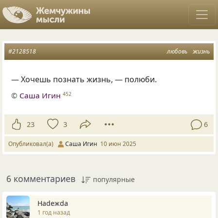
#2128518
любовь
жизнь
— Хочешь познать жизнь, — полюби.
©
Саша Игин
452
23
3
6
Опубликовал(а)
Саша Игин
10 июн 2025
6 комментариев
популярные
Нadeжda
1 год назад