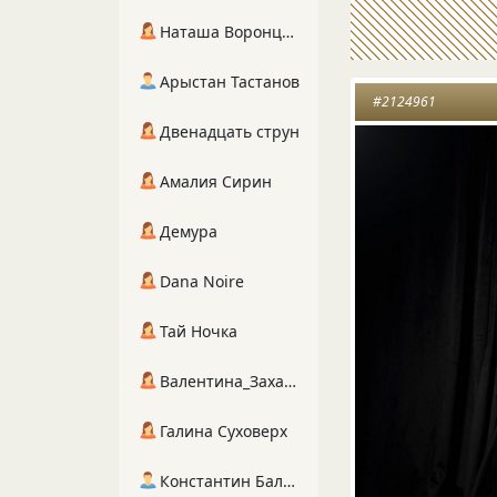
Наташа Воронцова
Арыстан Тастанов
#2124961
Двенадцать струн
Амалия Сирин
Демура
Dana Noire
Тай Ночка
Валентина_Захарова
Галина Суховерх
Константин Балухта