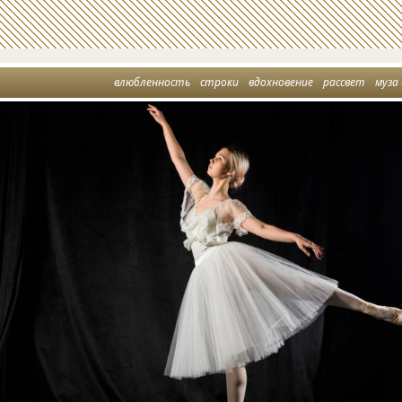
влюбленность
строки
вдохновение
рассвет
муза и по