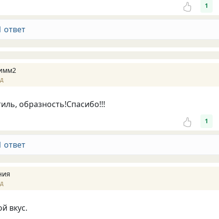
1
1 ответ
имм2
ад
иль, образность!Спасибо!!!
1
1 ответ
ния
ад
й вкус.