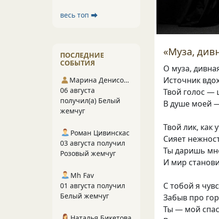
весь топ ⮕
«Муза, див
ПОСЛЕДНИЕ
СОБЫТИЯ
О муза, дивная
Источник вдох
Марина Денисова 5
06 августа
Твой голос — 
получил(а) Белый
В душе моей —
жемчуг
Твой лик, как 
Роман Цивинскас
Сияет нежнос
03 августа получил
Ты даришь мн
Розовый жемчуг
И мир станов
Mh Fav
С тобой я чув
01 августа получил
Белый жемчуг
Забыв про гор
Ты — мой спа
Наталья Бикетова