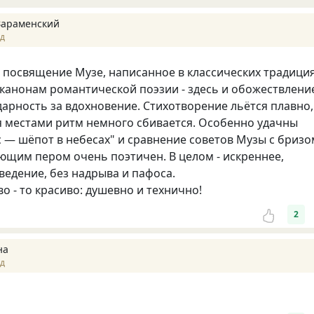
Зараменский
ад
посвящение Музе, написанное в классических традиция
 канонам романтической поэзии - здесь и обожествлени
дарность за вдохновение. Стихотворение льётся плавно,
тя местами ритм немного сбивается. Особенно удачны
с — шёпот в небесах" и сравнение советов Музы с бризо
ющим пером очень поэтичен. В целом - искреннее,
ведение, без надрыва и пафоса.
во - то красиво: душевно и технично!
2
на
ад