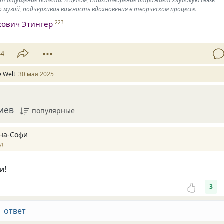
т ощущение полета. В целом, стихотворение отражает глубокую связь
 музой, подчеркивая важность вдохновения в творческом процессе.
хович Этингер
223
14
e Welt
30 мая 2025
иев
популярные
на-Софи
ад
и!
3
1 ответ