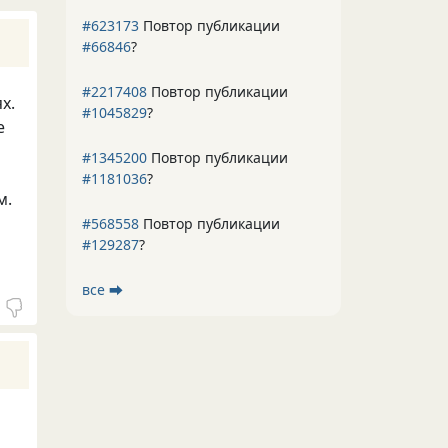
#623173
Повтор публикации
#66846
?
#2217408
Повтор публикации
х.
#1045829
?
е
#1345200
Повтор публикации
#1181036
?
м.
#568558
Повтор публикации
#129287
?
все ⮕