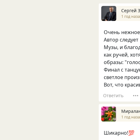
Сергей 
1 год наз
Очень нежное 
Автор следует
Музы, и благо
как ручей, хо
образы: "голо
Финал с танцу
светлое произ
Вот, что краси
Ответить
Мирала
1 год наз
Шикарно!💯