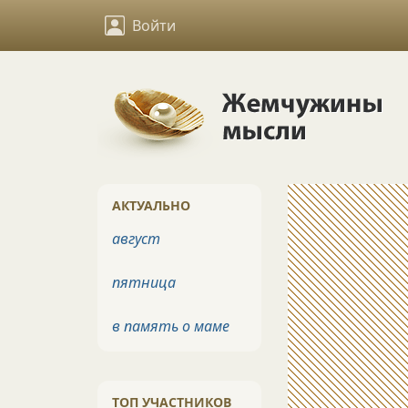
Войти
АКТУАЛЬНО
август
пятница
в память о маме
ТОП УЧАСТНИКОВ