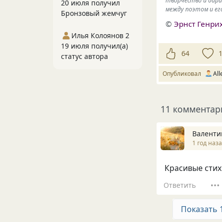
творчество и дари
20 июля получил
между поэтом и его
Бронзовый жемчуг
©
Эрнст Генри
Илья Колоянов 2
19 июля получил(а)
64
статус автора
Опубликовал
All
11 комментар
Валенти
1 год наз
Красивые стих
Ответить
Показать 