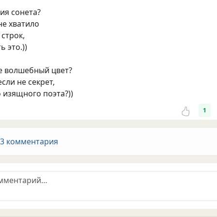
дия сонета?
не хватило
строк,
 это.))
е волшебный цвет?
если не секрет,
 изящного поэта?))
1
 3 комментария