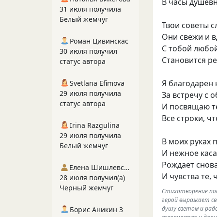
В часы душев
31 июля получила
Белый жемчуг
Твои советы с
Они свежи и 
Роман Цивинскас
С тобой любо
30 июля получил
Становится р
статус автора
Я благодарен
Svetlana Efimova
29 июля получила
За встречу с 
статус автора
И посвящаю т
Все строки, ч
Irina Razgulina
29 июля получила
В моих руках 
Белый жемчуг
И нежное кас
Рождает снов
Елена Шишлевская
И чувства те,
28 июля получил(а)
Черный жемчуг
Стихотворение пос
герой выражает св
душу светом и рад
Борис Аникин 3