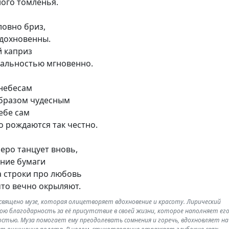
ного томленья.
ловно бриз,
вдохновенны.
й каприз
еальностью мгновенно.
 небесам
образом чудесным
ебе сам
то рождаются так честно.
перо танцует вновь,
ание бумаги
а строки про любовь
 что вечно окрыляют.
вящено музе, которая олицетворяет вдохновение и красоту. Лирический
ою благодарность за её присутствие в своей жизни, которое наполняет ег
остью. Муза помогает ему преодолевать сомнения и горечь, вдохновляет на