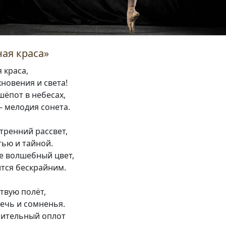
ная краса»
 краса,
новения и света!
шёпот в небесах,
 мелодия сонета.
утренний рассвет,
тью и тайной.
е волшебный цвет,
ится бескрайним.
ствую полёт,
ечь и сомненья.
сительный оплот